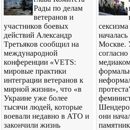
Рады по делам
ветеранов и
участников боевых
сексизма
действий Александр
началась
Третьяков сообщил на
Москве. 
международной
согласно
конференции «VETS:
медиаком
мировые практики
формаль
интеграции ветеранов к
неформа
мирной жизни», что «в
протеста"
Украине уже более
феминист
тысячи людей, которые
Шендеров
воевали недавно в АТО и
они нача
закончили жизнь
памятник