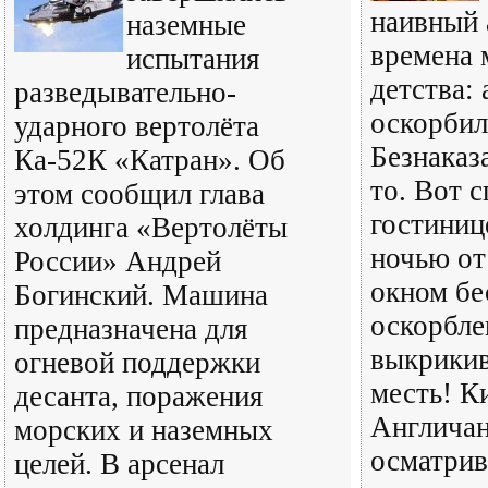
наивный 
наземные
времена 
испытания
детства:
разведывательно-
оскорбил
ударного вертолёта
Безнаказ
Ка-52К «Катран». Об
то. Вот 
этом сообщил глава
гостиниц
холдинга «Вертолёты
ночью от
России» Андрей
окном бе
Богинский. Машина
оскорбле
предназначена для
выкрикив
огневой поддержки
месть! К
десанта, поражения
Англича
морских и наземных
осматрив
целей. В арсенал