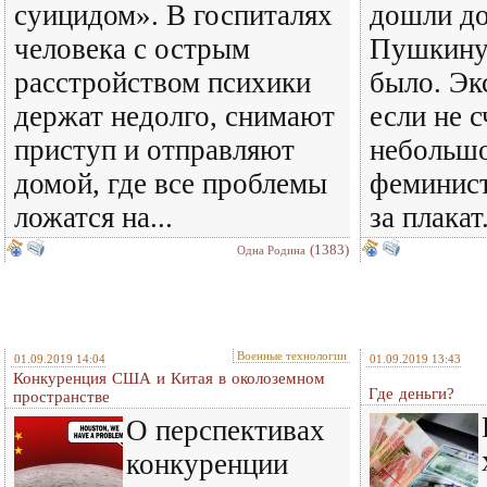
суицидом». В госпиталях
дошли до
человека с острым
Пушкину.
расстройством психики
было. Эк
держат недолго, снимают
если не с
приступ и отправляют
небольш
домой, где все проблемы
феминист
ложатся на...
за плакат
(1383)
Одна Родина
Военные технологии
01.09.2019 14:04
01.09.2019 13:43
Конкуренция США и Китая в околоземном
Где деньги?
пространстве
О перспективах
конкуренции