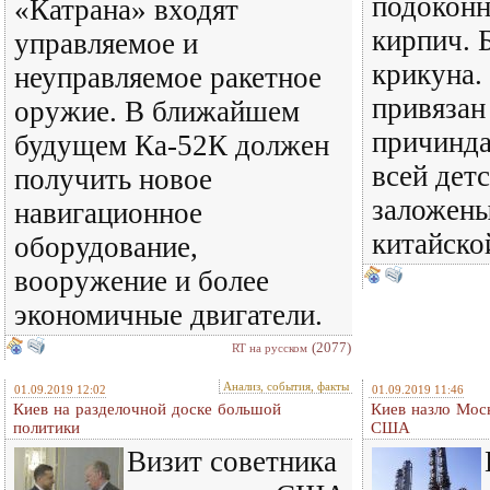
подоконн
«Катрана» входят
кирпич. 
управляемое и
крикуна.
неуправляемое ракетное
привязан 
оружие. В ближайшем
причинда
будущем Ка-52К должен
всей дет
получить новое
заложены
навигационное
китайско
оборудование,
вооружение и более
экономичные двигатели.
(2077)
RT на русском
Анализ, события, факты
01.09.2019 12:02
01.09.2019 11:46
Киев на разделочной доске большой
Киев назло Моск
политики
США
Визит советника