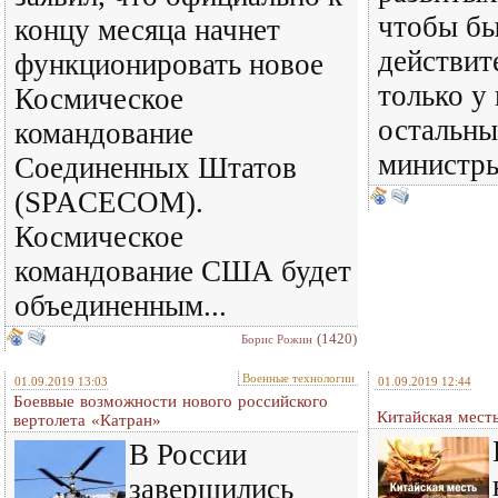
чтобы бы
концу месяца начнет
действит
функционировать новое
только у 
Космическое
остальны
командование
министры
Соединенных Штатов
(SPACECOM).
Космическое
командование США будет
объединенным...
(1420)
Борис Рожин
Военные технологии
01.09.2019 13:03
01.09.2019 12:44
Боеввые возможности нового российского
Китайская мест
вертолета «Катран»
В России
завершились