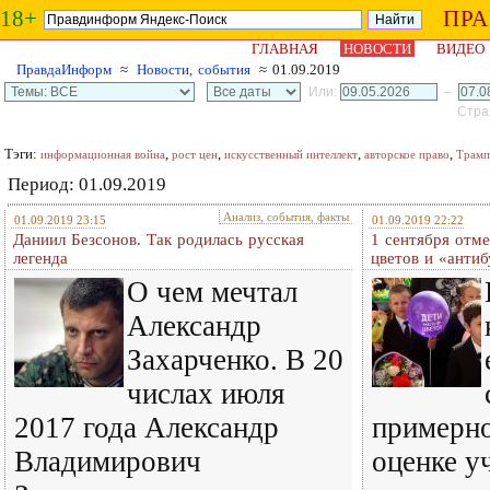
18+
ПР
ГЛАВНАЯ
НОВОСТИ
ВИДЕО
ПравдаИнформ
≈
Новости, события
≈ 01.09.2019
Или:
–
Стран
Тэги:
,
,
,
,
информационная война
рост цен
искусственный интеллект
авторское право
Трамп
Период: 01.09.2019
Анализ, события, факты
01.09.2019 23:15
01.09.2019 22:22
Даниил Безсонов. Так родилась русская
1 сентября отм
легенда
цветов и «анти
О чем мечтал
Александр
Захарченко. В 20
числах июля
2017 года Александр
примерно
Владимирович
оценке у