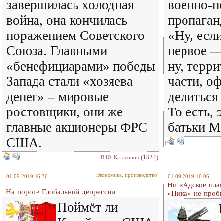
завершилась холодная
военно-п
война, она кончилась
пропаган
поражением Советского
«Ну, если
Союза. Главными
первое —
«бенефициарами» победы
ну, терр
Запада стали «хозяева
части, о
денег» – мировые
делиться
ростовщики, они же
То есть, 
главные акционеры ФРС
батьки М
США.
1
(1824)
В.Ю. Катасонов
Экономика, производство
01.09.2019 16:36
01.09.2019 16:06
Ни «Адское пла
На пороге Глобальной депрессии
«Пика» не про
Поймёт ли