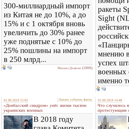
помощи и
300-миллиардный импорт
ракеты S
из Китая не до 10%, а до
Sight (N
15% и с 1 октября вновь
действит
увеличить до 30% ранее
российс
уже поднятые с 10% до
«Панцирь
25% пошлины на импорт
мнению в
в 250 млрд...
успех шт
(1800)
Михаил Делягин
военных 
именно те
Анализ, события, факты
01.09.2019 15:05
01.09.2019 14:48
«Донбасский синдром» унёс жизни тысячи
Что случилось в
украинских военных
протестующим 
В 2018 году
глава Комитета