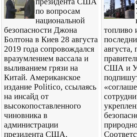
президента США
по вопросам
национальной
безопасности Джона
топливо и
Болтона в Киев 28 августа
последни
2019 года сопровождался
августа,
вразумлением вассала и
правител
выливанием грязи на
США и У
Китай. Американское
подпишу
издание Politico, ссылаясь
«соглаше
на инсайд от
сотрудни
высокопоставленного
укреплен
чиновника в
безопасн
администрации
природно
президента США,
Соответ