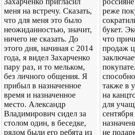
Захарченко пригласил
россияне
меня на встречу. Сказать,
реже пок
что для меня это было
сократил
неожиданностью, значит,
букет. Э
ничего не сказать. До
что прич
этого дня, начиная с 2014
продаж ц
года, я видел Захарченко
заключае
пару раз, и то мельком,
покупате
без личного общения. Я
способно
прибыл в назначенное
также в 
время и назначенное
на канцт
место. Александр
для учащ
Владимирович сидел за
сентября
столом один, в беседке,
назначен
рядом были его ребята из
не подар