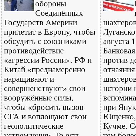
обороны
Соединённых
Государств Америки
шахтеров
прилетит в Европу, чтобы
Луганско
обсудить с союзниками
августа 1
противодействие
Банковая
«агрессии России». РФ и
против д
Китай «преднамеренно
отчаяния
наращивают и
шахтеров
совершенствуют» свои
истории 
вооружённые силы,
вспомина
чтобы «бросить вызов
при Янук
СГА и воплощают свои
Ющенко, 
геополитические
Кучме. С
устремления» То есть
тем боле