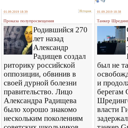
История
01.09.2019 18:39
01.09.2019 18:38
Проказа полупросвещения
Танкер Шредин
Родившийся 270
лет назад
Александр
Радищев создал
риторику российской
был не т
оппозиции, обвинив в
освобожд
своей дурной болезни
и продол
правительство. Лицо
берегам 
Александра Радищева
Шрединг
было хорошо знакомо
власти Г
нескольким поколениям
задержал
советских школьников.
танкер Gr