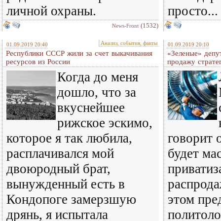
личной охраны.
просто...
(1532)
News-Front
Анализ, события, факты
01.09.2019 20:40
01.09.2019 20:10
Республики СССР жили за счет выкачивания
«Зеленые» депу
ресурсов из России
продажу страте
Когда до меня
дошло, что за
вкуснейшее
рижское эскимо,
которое я так любила,
говорит о
расплачивался мой
будет ма
двоюродный брат,
приватиз
вынужденный есть в
распрода
Кондопоге замерзшую
этом пре
дрянь, я испытала
политоло