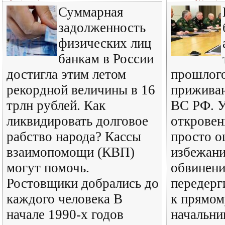
Суммарная
задолженность
физических лиц
банкам в России
достигла этим летом
прошлого
рекордной величины в 16
прижива
трлн рублей. Как
ВС РФ. 
ликвидировать долговое
откровен
рабство народа? Кассы
просто о
взаимопомощи (КВП)
избежани
могут помочь.
обвинени
Ростовщики добрались до
передерг
каждого человека В
к прямом
начале 1990-х годов
начальни