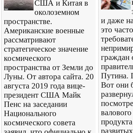
США и Китая в
околоземном
и даже н
пространстве.
это часто
Американские военные
требоват
рассматривают
непримир
стратегическое значение
граждан 
космического
правител
пространства от Земли до
Путина. 
Луны. От автора сайта. 20
Вот они 
августа 2019 года вице-
разверну
президент США Майк
посмотре
Пенс на заседании
валового
Национального
продукта
космического совета
развитых
заявил, что официально к