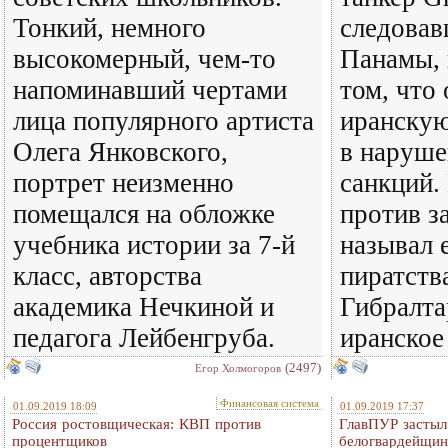
Тонкий, немного
следовав
высокомерный, чем-то
Панамы, 
напоминавший чертами
том, что
лица популярного артиста
иранскую
Олега Янковского,
в наруше
портрет неизменно
санкций.
помещался на обложке
против з
учебника истории за 7-й
называл 
класс, авторства
пиратства
академика Нечкиной и
Гибралта
педагога Лейбенгруба.
иранское 
(2497)
Eгор Холмогоров
Финансовая система
01.09.2019 18:09
01.09.2019 17:37
Россия ростовщическая: КВП против
ГлавПУР засты
процентщиков
белогвардейщи