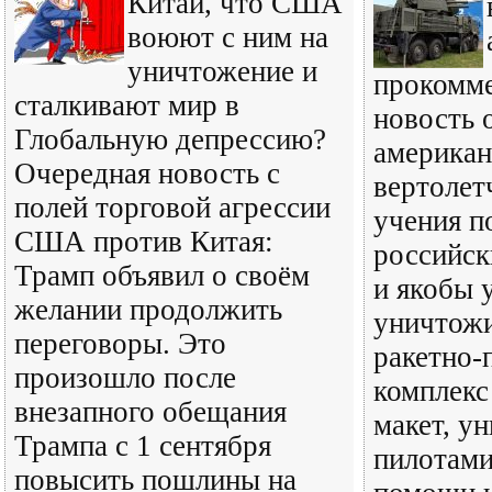
Китай, что США
воюют с ним на
уничтожение и
прокомм
сталкивают мир в
новость о
Глобальную депрессию?
американ
Очередная новость с
вертолет
полей торговой агрессии
учения п
США против Китая:
российск
Трамп объявил о своём
и якобы 
желании продолжить
уничтож
переговоры. Это
ракетно
произошло после
комплекс
внезапного обещания
макет, у
Трампа с 1 сентября
пилотам
повысить пошлины на