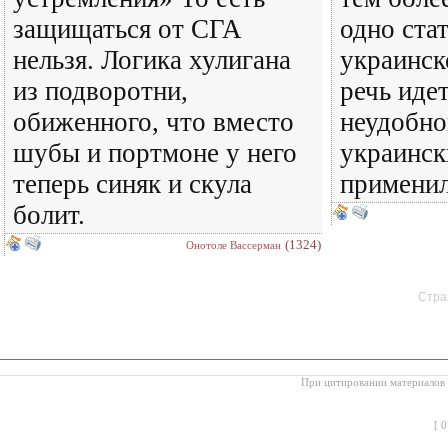
защищаться от СГА
одно ста
нельзя. Логика хулигана
украинск
из подворотни,
речь иде
обиженного, что вместо
неудобно
шубы и портмоне у него
украинск
теперь синяк и скула
применили
болит.
(1324)
Онотоле Вассерман
Стран
При цитировании материалов с
[
0