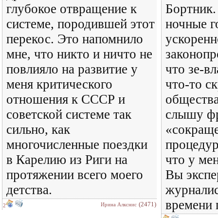
глубокое отвращение к
Бортник.
системе, породившей этот
ночные г
перекос. Это напомнило
ускоренн
мне, что никто и ничто не
законопр
повлияло на развитие у
что зе-вл
меня критического
что-то с
отношения к СССР и
общества.
советской системе так
слышу ф
сильно, как
«сокращ
многочисленные поездки
процедур
в Карелию из Риги на
что у ме
протяжении всего моего
Вы экспе
детства.
журналис
времени п
(2471)
Ирина Алкснис
2