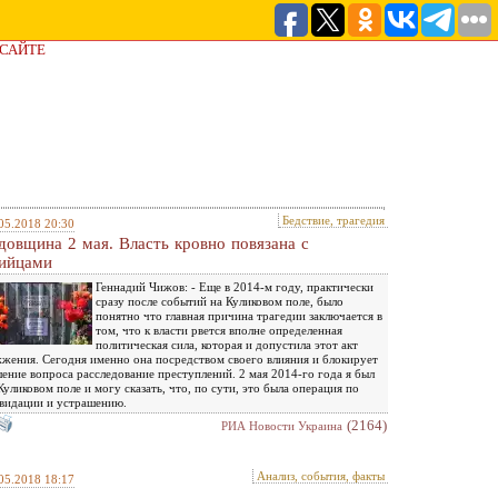
 САЙТЕ
Бедствие, трагедия
05.2018 20:30
довщина 2 мая. Власть кровно повязана с
ийцами
Геннадий Чижов: - Еще в 2014-м году, практически
сразу после событий на Куликовом поле, было
понятно что главная причина трагедии заключается в
том, что к власти рвется вполне определенная
политическая сила, которая и допустила этот акт
жения. Сегодня именно она посредством своего влияния и блокирует
ение вопроса расследование преступлений. 2 мая 2014-го года я был
Куликовом поле и могу сказать, что, по сути, это была операция по
видации и устрашению.
(2164)
РИА Новости Украина
Анализ, события, факты
05.2018 18:17