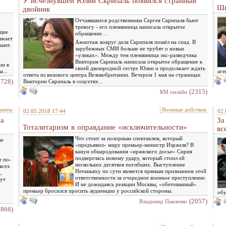
У исчезнувшей Юлии Скрипаль появился странный
Шп
двойник
Отчаявшиеся родственники Сергея Скрипаля бьют
тревогу - его племянница написала открытое
щие
обращение…
лжает
Ажиотаж вокруг дела Скрипаля пошёл на спад. В
пают.
зарубежных СМИ больше не трубят о новых
«уликах». Между тем племянница экс-разведчика
Виктория Скрипаль написала открытое обращение к
ии в
своей двоюродной сестре Юлии и продолжает ждать
...
аге
ответа из визового центра Великобритании. Вечером 1 мая на страницах
2728)
Виктории Скрипаль в соцсетях...
(2315)
КМ онлайн
факты
Военные действия
02.05.2018 17:44
02.
на
За
Тоталитаризм в оправдание «исключительности»
вс
Что стоит за позорным спектаклем, который
ие
«предъявил» миру премьер-министр Израиля? В
канун обнародования «иранского досье» Сирия
подверглась новому удару, который стоил ей
т по-
нескольких десятков погибших. Выступление
всех
Нетаньяху по сути является прямым признанием этой
,
ответственности за очередное военное преступление.
вут
И не дожидаясь реакции Москвы, «обетованный»
премьер бросился просить аудиенции у российской стороны.
обу
(2057)
Владимир Павленко
2866)