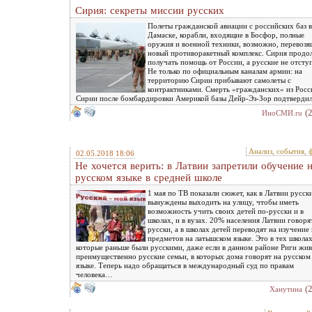
Сирия: секреты миссии русских
Полеты гражданской авиации с российских баз в
Дамаске, корабли, входящие в Босфор, полные
оружия и военной техники, возможно, перевозя
новый противоракетный комплекс. Сирия продо
получать помощь от России, а русские не отсту
Не только по официальным каналам армии: на
территорию Сирии прибывают самолеты с
контрактниками. Смерть «гражданских» из Росс
Сирии после бомбардировки Америкой базы Дейр-Эз-Зор подтвердила
(
ИноСМИ.ru
Анализ, события, 
02.05.2018 18:06
Не хочется верить: в Латвии запретили обучение 
русском языке в средней школе
1 мая по ТВ показали сюжет, как в Латвии русск
вынуждены выходить на улицу, чтобы иметь
возможность учить своих детей по-русски и в
школах, и в вузах. 20% населения Латвии говоря
русски, а в школах детей переводят на изучение 
предметов на латышском языке. Это в тех школах
которые раньше были русскими, даже если в данном районе Риги жи
преимущественно русские семьи, в которых дома говорят на русском
языке. Теперь надо обращаться в международный суд по правам
человека…
(
Ханутина