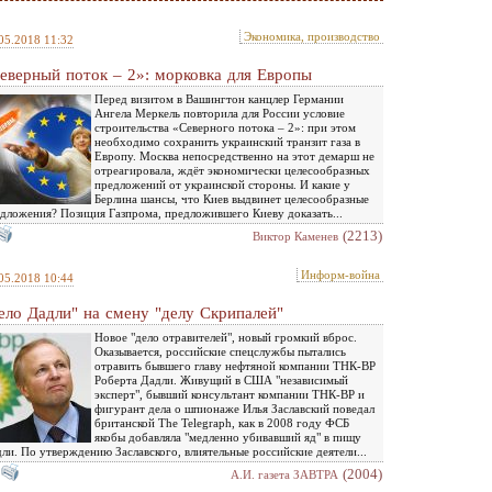
Экономика, производство
05.2018 11:32
еверный поток – 2»: морковка для Европы
Перед визитом в Вашингтон канцлер Германии
Ангела Меркель повторила для России условие
строительства «Северного потока – 2»: при этом
необходимо сохранить украинский транзит газа в
Европу. Москва непосредственно на этот демарш не
отреагировала, ждёт экономически целесообразных
предложений от украинской стороны. И какие у
Берлина шансы, что Киев выдвинет целесообразные
дложения? Позиция Газпрома, предложившего Киеву доказать...
(2213)
Виктор Каменев
Информ-война
05.2018 10:44
ело Дадли" на смену "делу Скрипалей"
Новое "дело отравителей", новый громкий вброс.
Оказывается, российские спецслужбы пытались
отравить бывшего главу нефтяной компании ТНК-BP
Роберта Дадли. Живущий в США "независимый
эксперт", бывший консультант компании ТНК-BP и
фигурант дела о шпионаже Илья Заславский поведал
британской The Telegraph, как в 2008 году ФСБ
якобы добавляла "медленно убивавший яд" в пищу
ли. По утверждению Заславского, влиятельные российские деятели...
(2004)
А.И. газета ЗАВТРА