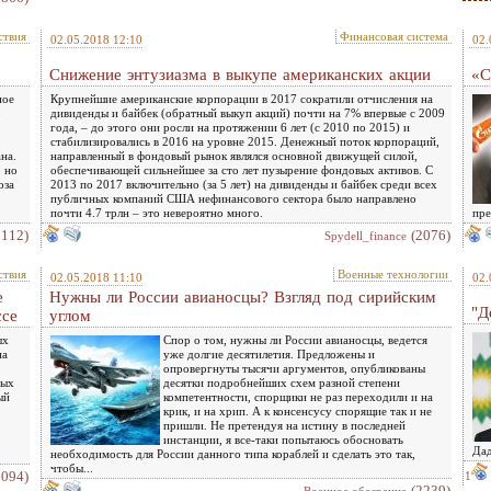
ствия
Финансовая система
02.05.2018 12:10
02.
Снижение энтузиазма в выкупе американских акции
«С
ное
Крупнейшие американские корпорации в 2017 сократили отчисления на
о
дивиденды и байбек (обратный выкуп акций) почти на 7% впервые с 2009
года, – до этого они росли на протяжении 6 лет (с 2010 по 2015) и
стабилизировались в 2016 на уровне 2015. Денежный поток корпораций,
на.
направленный в фондовый рынок являлся основной движущей силой,
, но
обеспечивающей сильнейшее за сто лет пузырение фондовых активов. С
оза
2013 по 2017 включительно (за 5 лет) на дивиденды и байбек среди всех
публичных компаний США нефинансового сектора было направлено
почти 4.7 трлн – это невероятно много.
пре
2112)
(2076)
Spydell_finance
ствия
Военные технологии
02.05.2018 11:10
02.
е
Нужны ли России авианосцы? Взгляд под сирийским
"Д
ссе
углом
ых
Спор о том, нужны ли России авианосцы, ведется
на
уже долгие десятилетия. Предложены и
опровергнуты тысячи аргументов, опубликованы
ных
десятки подробнейших схем разной степени
ый
компетентности, спорщики не раз переходили и на
крик, и на хрип. А к консенсусу спорящие так и не
пришли. Не претендуя на истину в последней
инстанции, я все-таки попытаюсь обосновать
Дад
необходимость для России данного типа кораблей и сделать это так,
чтобы...
2094)
1
(2239)