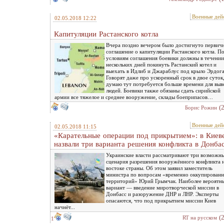
Военные дей
02.05.2018 12:22
Капитуляции Растанского котла
Вчера поздно вечером было достигнуто первич
соглашение о капитуляции Растанского котла. П
условиям соглашения боевики должны в течении
нескольких дней покинуть Растанский котел и
выехать в Идлиб и Джараблус под крыло Эрдога
Говорят даже про ускоренный срок в двое суток
думаю тут потребуется больше времени для выв
людей. Боевики также обязаны сдать сирийской
армии все тяжелое и среднее вооружение, склады боеприпасов…
(
Борис Рожин
Военные дей
02.05.2018 11:15
«Карательные операции под прикрытием»: в Киев
назвали три варианта решения конфликта в Донба
Украинские власти рассматривают три возможн
сценария разрешения вооружённого конфликта 
востоке страны. Об этом заявил заместитель
министра по вопросам «временно оккупирован
территорий» Юрий Грымчак. Наиболее вероятн
вариант — введение миротворческой миссии в
Донбасс и разоружение ДНР и ЛНР. Эксперты
опасаются, что под прикрытием миссии Киев
начнёт...
(
RT на русском
1