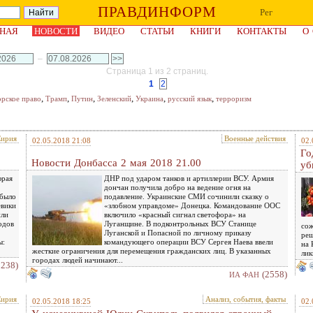
ПРАВДИНФОРМ
Рег
НАЯ
НОВОСТИ
ВИДЕО
СТАТЬИ
КНИГИ
КОНТАКТЫ
О
–
Страница 1 из 2 страниц.
1
2
,
,
,
,
,
,
орское право
Трамп
Путин
Зеленский
Украина
русский язык
терроризм
ирия
Военные действия
02.05.2018 21:08
02.
Го
Новости Донбасса 2 мая 2018 21.00
уб
фрая
ДНР под ударом танков и артиллерии ВСУ. Армия
дончан получила добро на ведение огня на
 было
подавление. Украинские СМИ сочинили сказку о
евики
«злобном управдоме» Донецка. Командование ООС
или
включило «красный сигнал светофора» на
одов
Луганщине. В подконтрольных ВСУ Станице
сож
Луганской и Попасной по личному приказу
реш
ы:
командующего операции ВСУ Сергея Наева ввели
на 
жесткие ограничения для перемещения гражданских лиц. В указанных
лик
городах людей начинают...
2238)
(2558)
ИА ФАН
ирия
Анализ, события, факты
02.05.2018 18:25
02.