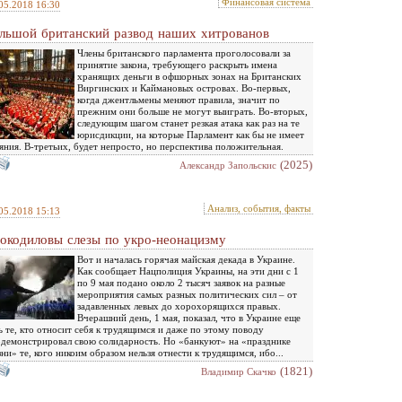
Финансовая система
05.2018 16:30
льшой британский развод наших хитрованов
Члены британского парламента проголосовали за
принятие закона, требующего раскрыть имена
хранящих деньги в офшорных зонах на Британских
Виргинских и Каймановых островах. Во-первых,
когда джентльмены меняют правила, значит по
прежним они больше не могут выиграть. Во-вторых,
следующим шагом станет резкая атака как раз на те
юрисдикции, на которые Парламент как бы не имеет
яния. В-третьих, будет непросто, но перспектива положительная.
(2025)
Александр Запольскис
Анализ, события, факты
05.2018 15:13
окодиловы слезы по укро-неонацизму
Вот и началась горячая майская декада в Украине.
Как сообщает Нацполиция Украины, на эти дни с 1
по 9 мая подано около 2 тысяч заявок на разные
мероприятия самых разных политических сил – от
задавленных левых до хорохорящихся правых.
Вчерашний день, 1 мая, показал, что в Украине еще
ь те, кто относит себя к трудящимся и даже по этому поводу
демонстрировал свою солидарность. Но «банкуют» на «празднике
ни» те, кого никоим образом нельзя отнести к трудящимся, ибо...
(1821)
Владимир Скачко