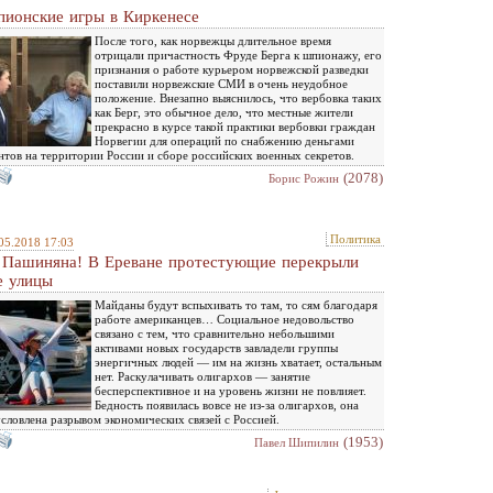
ионские игры в Киркенесе
После того, как норвежцы длительное время
отрицали причастность Фруде Берга к шпионажу, его
признания о работе курьером норвежской разведки
поставили норвежские СМИ в очень неудобное
положение. Внезапно выяснилось, что вербовка таких
как Берг, это обычное дело, что местные жители
прекрасно в курсе такой практики вербовки граждан
Норвегии для операций по снабжению деньгами
нтов на территории России и сборе российских военных секретов.
(2078)
Борис Рожин
Политика
05.2018 17:03
 Пашиняна! В Ереване протестующие перекрыли
е улицы
Майданы будут вспыхивать то там, то сям благодаря
работе американцев… Социальное недовольство
связано с тем, что сравнительно небольшими
активами новых государств завладели группы
энергичных людей — им на жизнь хватает, остальным
нет. Раскулачивать олигархов — занятие
бесперспективное и на уровень жизни не повлияет.
Бедность появилась вовсе не из-за олигархов, она
словлена разрывом экономических связей с Россией.
(1953)
Павел Шипилин