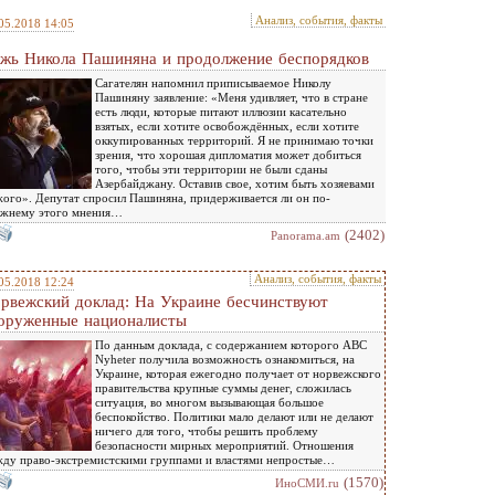
Анализ, события, факты
05.2018 14:05
жь Никола Пашиняна и продолжение беспорядков
Сагателян напомнил приписываемое Николу
Пашиняну заявление: «Меня удивляет, что в стране
есть люди, которые питают иллюзии касательно
взятых, если хотите освобождённых, если хотите
оккупированных территорий. Я не принимаю точки
зрения, что хорошая дипломатия может добиться
того, чтобы эти территории не были сданы
Азербайджану. Оставив свое, хотим быть хозяевами
ого». Депутат спросил Пашиняна, придерживается ли он по-
ежнему этого мнения…
(2402)
Panorama.am
Анализ, события, факты
05.2018 12:24
рвежский доклад: На Украине бесчинствуют
оруженные националисты
По данным доклада, с содержанием которого ABC
Nyheter получила возможность ознакомиться, на
Украине, которая ежегодно получает от норвежского
правительства крупные суммы денег, сложилась
ситуация, во многом вызывающая большое
беспокойство. Политики мало делают или не делают
ничего для того, чтобы решить проблему
безопасности мирных мероприятий. Отношения
ду право-экстремистскими группами и властями непростые…
(1570)
ИноСМИ.ru