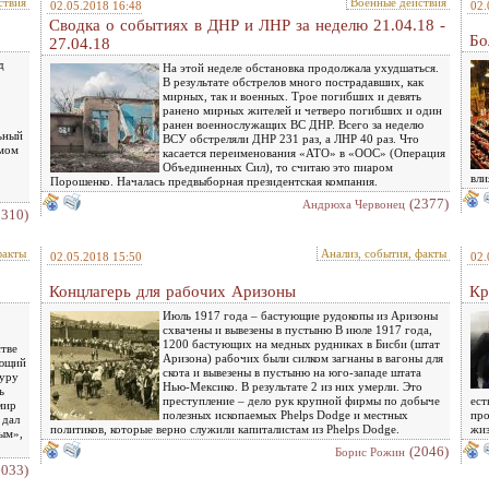
ствия
Военные действия
02.05.2018 16:48
02.
Сводка о событиях в ДНР и ЛНР за неделю 21.04.18 -
Бо
27.04.18
д
На этой неделе обстановка продолжала ухудшаться.
В результате обстрелов много пострадавших, как
мирных, так и военных. Трое погибших и девять
ранено мирных жителей и четверо погибших и один
ранен военнослужащих ВС ДНР. Всего за неделю
ьный
ВСУ обстреляли ДНР 231 раз, а ЛНР 40 раз. Что
амом
касается переименования «АТО» в «ООС» (Операция
Объединенных Сил), то считаю это пиаром
вли
Порошенко. Началась предвыборная президентская компания.
(2377)
Андрюха Червонец
2310)
факты
Анализ, события, факты
02.05.2018 15:50
02.
Концлагерь для рабочих Аризоны
Кр
Июль 1917 года – бастующие рудокопы из Аризоны
схвачены и вывезены в пустыню В июле 1917 года,
1200 бастующих на медных рудниках в Бисби (штат
стве
Аризона) рабочих были силком загнаны в вагоны для
ующий
скота и вывезены в пустыню на юго-западе штата
туру
Нью-Мексико. В результате 2 из них умерли. Это
ь
преступление – дело рук крупной фирмы по добыче
ест
мир
полезных ископаемых Phelps Dodge и местных
про
 дал
политиков, которые верно служили капиталистам из Phelps Dodge.
жиз
ым»,
(2046)
Борис Рожин
2033)