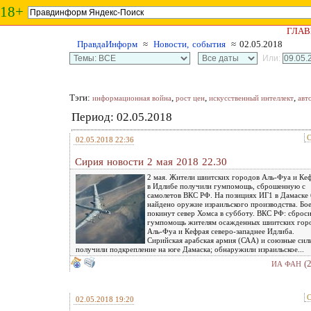
18+
ГЛАВ
ПравдаИнформ
≈
Новости, события
≈ 02.05.2018
Или:
Тэги:
,
,
,
информационная война
рост цен
искусственный интеллект
авт
Период: 02.05.2018
С
02.05.2018 22:36
Сирия новости 2 мая 2018 22.30
2 мая. Жители шиитских городов Аль-Фуа и Ке
в Идлибе получили гумпомощь, сброшенную с
самолетов ВКС РФ. На позициях ИГ1 в Дамаске
найдено оружие израильского производства. Бо
покинут север Хомса в субботу. ВКС РФ: сброс
гумпомощь жителям осажденных шиитских гор
Аль-Фуа и Кефрая северо-западнее Идлиба.
Сирийская арабская армия (САА) и союзные сил
получили подкрепление на юге Дамаска; обнаружили израильское...
(
ИА ФАН
С
02.05.2018 19:20