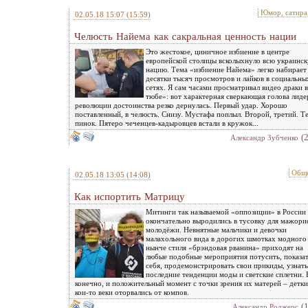
Юмор, сатира
02.05.18 15:07
(15:59)
Челюсть Найема как сакральная ценность нации
Это жестокое, циничное избиение в центре
европейской столицы всколыхнуло всю украинс
нацию. Тема «избиение Найема» легко набирает
десятки тысяч просмотров и лайков в социальны
сетях. Я сам часами просматривал видео драки 
тюбе»: вот характерная сверкающая голова лиде
революции достоинства резко дернулась. Первый удар. Хорошо
поставленный, в челюсть. Снизу. Мустафа поплыл. Второй, третий. Т
пинок. Пятеро чеченцев-кадыровцев встали в кружок...
(
Александр Зубченко
Обще
02.05.18 13:05
(14:08)
Как испортить Матрицу
Митинги так называемой «оппозиции» в России
окончательно выродились в тусовку для мажори
молодёжи. Невнятные мальчики и девочки
малахольного вида в дорогих шмотках модного
нынче стиля «брэндовая рванина» приходят на
любые подобные мероприятия потусить, показа
себя, продемонстрировать свои прикиды, узнать
последние тенденции моды и светские сплетни. 
конечно, и положительный момент с точки зрения их матерей – детки
кои-то веки оторвались от компов.
(
Александр Роджерс