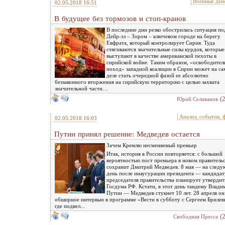
Военные дей
02.05.2018 16:51
В будущее без тормозов и стоп-кранов
В последние дни резко обострилась ситуация по
Дейр-эз – Зором – ключевом городе на берегу
Евфрата, который контролирует Сирия. Туда
стягиваются значительные силы курдов, которые
выступают в качестве американской пехоты в
сирийской войне. Таким образом, «освободител
поход» западной коалиции в Сирии может на с
деле стать очередной фазой ее абсолютно
беззаконного вторжения на сирийскую территорию с целью захвата
значительной части…
(
Юрий Селиванов
Анализ, события, 
02.05.2018 16:03
Путин принял решение: Медведев остается
Зачем Кремлю несменяемый премьер
Итак, история в России повторяется: с большой
вероятностью пост премьера в новом правитель
сохранит Дмитрий Медведев. 8 мая — на след
день после инаугурации президента — кандида
председателя правительства планирует утвердит
Госдума РФ. Кстати, в этот день тандему Влади
Путин — Медведев стукнет 10 лет. 28 апреля он
обширное интервью в программе «Вести в субботу с Сергеем Брилев
где подвел...
(
Свободная Пресса