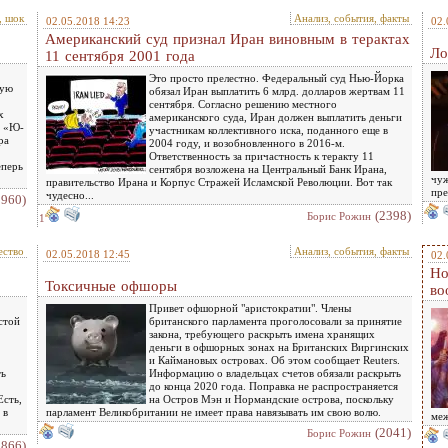
, шок
Анализ, события, факты
02.05.2018 14:23
02.
Американский суд признал Иран виновным в терактах
Ло
11 сентября 2001 года
Это просто прелестно. Федеральный суд Нью-Йорка
кую
обязал Иран выплатить 6 млрд. долларов жертвам 11
сентября. Согласно решению местного
х
американского суда, Иран должен выплатить деньги
в «Ю-
участникам коллективного иска, поданного еще в
ра
2004 году, и возобновленного в 2016-м.
Ответственность за причастность к теракту 11
еперь
сентября возложена на Центральный Банк Ирана,
чуж
правительство Ирана и Корпус Стражей Исламской Революции. Вот так
пр
чудесно...
2960)
(2398)
Борис Рожин
1
ство
Анализ, события, факты
02.05.2018 12:45
02.
Но
Токсичные офшоры
во
Привет офшорной "аристократии". Члены
стой
британского парламента проголосовали за принятие
закона, требующего раскрыть имена хранящих
деньги в офшорных зонах на Британских Виргинских
и Каймановых островах. Об этом сообщает Reuters.
ть
Информацию о владельцах счетов обязали раскрыть
до конца 2020 года. Поправка не распространяется
Есть,
на Остров Мэн и Нормандские острова, поскольку
 в
парламент Великобритании не имеет права навязывать им свою волю.
меж
(2041)
Борис Рожин
1866)