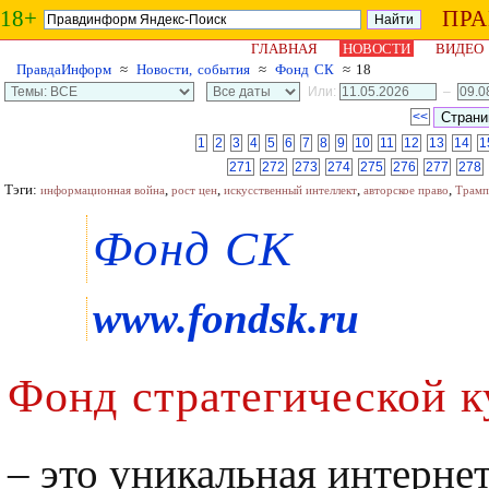
18+
ПР
ГЛАВНАЯ
НОВОСТИ
ВИДЕО
ПравдаИнформ
≈
Новости, события
≈
Фонд СК
≈ 18
Или:
–
<<
1
2
3
4
5
6
7
8
9
10
11
12
13
14
1
271
272
273
274
275
276
277
278
Тэги:
,
,
,
,
информационная война
рост цен
искусственный интеллект
авторское право
Трамп
Фонд СК
www.fondsk.ru
Фонд стратегической к
– это уникальная интерне