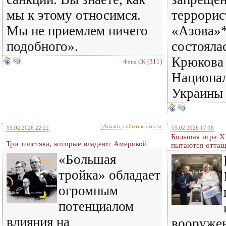
мы к этому относимся.
террорис
Мы не приемлем ничего
«Азова»*
подобного».
состояла
Крюкова
(311)
Фонд СК
Национал
Украины
Анализ, события, факты
19.02.2026 22:22
19.02.2026 17:16
Большая игра X
Три толстяка, которые владеют Америкой
пытаются оттащ
«Большая
тройка» обладает
огромным
потенциалом
влияния на
вооружен