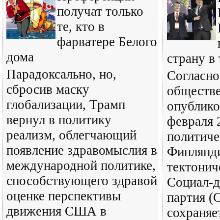
получат только
те, кто в
фарватере Белого
дома
страну в
Парадоксально, но,
Согласно
сбросив маску
обществе
глобализации, Трамп
опублико
вернул в политику
февраля 
реализм, облегчающий
политич
появление здравомыслия в
Финлянд
международной политике,
тектонич
способствующего здравой
Социал-д
оценке перспективы
партия (
движения США в
сохраняе