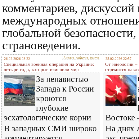
комментариев, дискуссий
международных отношени
глобальной безопасности,
страноведения.
Анализ, события, факты
26.02.2026 03:22
25.02.2026 22:57
Специальная военная операция на Украине:
От идеологии – 
четыре года, которые изменили мир
стремится навяз
За ненавистью
Запада к России
кроются
глубокие
эсхатологические корни
Востоке 
В западных СМИ широко
На днях 
комментируется
экс-през