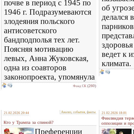
почве в период с 1945 по
об угрозе
1946 г. Подразумеваются
делался 
злодеяния польского
парников
антисоветского
представ
бандподполья тех лет.
здоровья
Поясняя мотивацию
ведет к 
левых, Анна Жуковская,
климата.
одна из соавторов
законопроекта, упомянула
(260)
Фонд СК
Анализ, события, факты
21.02.2026 20:44
21.02.2026 18:01
Финляндия теря
Кто у Трампа за спиной?
оппозиции и пр
Преференции