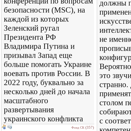
конференции по вопросам
должны п
безопасности (MSC), на
примене
каждой из которых
искусств
Зеленский ругал
интеллек
Президента РФ
не именн
Владимира Путина и
прописыв
призывал Запад еще
конфигур
больше помогать Украине
Вероятно
воевать против России. В
это звуч
2022 году, буквально за
странно.
несколько дней до начала
применят
масштабного
столом п
развертывания
собираю
украинского конфликта
с соотв
(357)
компетен
Фонд СК