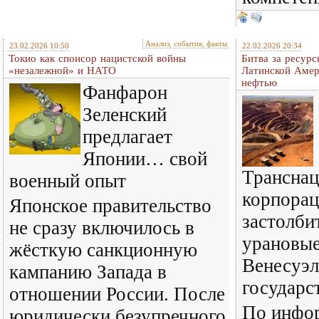
Анализ, события, факты
23.02.2026 10:50
22.02.2026 20:34
Токио как спонсор нацистской войны
Битва за ресур
«незалежной» и НАТО
Латинской Амер
нефтью
Фанфарон
Зеленский
предлагает
Японии… свой
Трансна
военный опыт
корпорац
Японское правительство
застолби
не сразу включилось в
урановые
жёсткую санкционную
Венесуэл
кампанию Запада в
государс
отношении России. После
По инфор
юридически безупречного