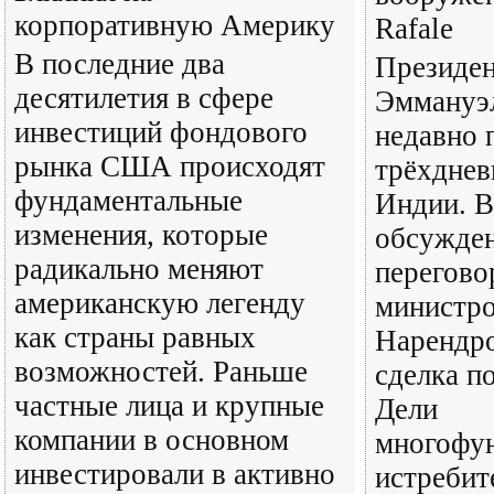
корпоративную Америку
Rafale
В последние два
Президе
десятилетия в сфере
Эммануэ
инвестиций фондового
недавно 
рынка США происходят
трёхднев
фундаментальные
Индии. В
изменения, которые
обсужден
радикально меняют
перегово
американскую легенду
министро
как страны равных
Нарендр
возможностей. Раньше
сделка п
частные лица и крупные
Дели
компании в основном
многофу
инвестировали в активно
истребит