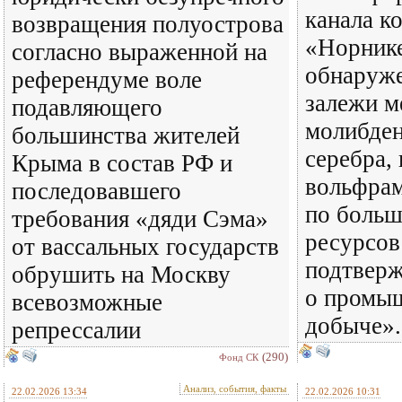
канала к
возвращения полуострова
«Норнике
согласно выраженной на
обнаруж
референдуме воле
залежи м
подавляющего
молибден
большинства жителей
серебра, 
Крыма в состав РФ и
вольфрам
последовавшего
по больш
требования «дяди Сэма»
ресурсов
от вассальных государств
подтвер
обрушить на Москву
о промы
всевозможные
добыче».
репрессалии
(290)
Фонд СК
Анализ, события, факты
22.02.2026 13:34
22.02.2026 10:31