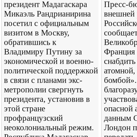
президент Мадагаскара
Пресс-б
Микаэль Рандрианирина
внешней 
посетил с официальным
Российск
визитом в Москву,
сообщает
обратившись к
Великобр
Владимиру Путину за
Франция
экономической и военно-
снабдить
политической поддержкой
атомной,
в связи с планами экс-
бомбой».
метрополии свергнуть
благораз
президента, установив в
участвов
этой стране
опасной 
профранцузский
данным 
неоколониальный режим.
Лондон 