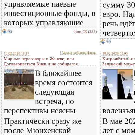
управляемые паевые
сумму 30
инвестиционные фонды, в
евро. На
которых управляющие
речь идё
четверто
(332)
Фонд СК
Анализ, события, факты
18.02.2026 19:17
18.02.2026 01:03
Мирные переговоры в Женеве, или
Хитрожёлтый пл
Договариваться Киев и не собирался
Зеленский може
В ближайшее
время состоится
следующая
встреча, но
перспективы неясны
волеизъя
Практически сразу же
В мае 202
после Мюнхенской
лет с мо