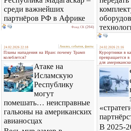
Республика Мадагаскар –
передать
среди важнейших
комплек
партнёров РФ в Африке
оборудов
технолог
(264)
Фонд СК
Анализ, события, факты
24.02.2026 22:18
24.02.2026 21:16
Планы нападения на Иран: почему Трамп
Курортники в к
колеблется?
превращается в
для американск
Атаке на
Исламскую
Республику
могут
помешать… неисправные
«стратег
гальюны на американских
партнёр
авианосцах
В 2025-2