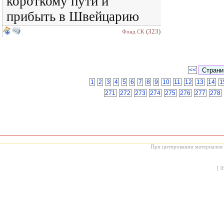
короткому пути и
прибыть в Швейцарию
(323)
Фонд СК
<<
1
2
3
4
5
6
7
8
9
10
11
12
13
14
1
271
272
273
274
275
276
277
278
При цитировании материалов с
[
0