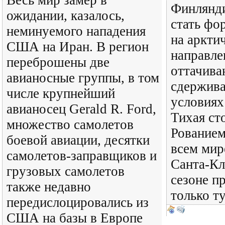
Весь мир замер в
Финлянд
ожидании, казалось,
стать ф
неминуемого нападения
на аркти
США на Иран. В регион
направле
переброшены две
оттачива
авианосные группы, в том
сдержива
числе крупнейший
условиях
авианосец Gerald R. Ford,
Тихая ст
множество самолетов
Рованием
боевой авиации, десятки
всем мир
самолетов-заправщиков и
Санта-Кл
грузовых самолетов
сезоне п
также недавно
только т
передислоцировались из
США на базы в Европе