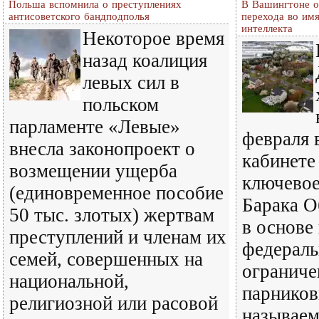
Польша вспомнила о преступлениях
В Вашингтоне от
антисоветского бандподполья
перехода во имя
интеллекта
Некоторое время
назад коалиция
левых сил в
польском
парламенте «Левые»
февраля 
внесла законопроект о
кабинете
возмещении ущерба
ключевое
(единовременное пособие
Барака О
50 тыс. злотых) жертвам
в основе
преступлений и членам их
федераль
семей, совершенных на
огранич
национальной,
парников
религиозной или расовой
называем