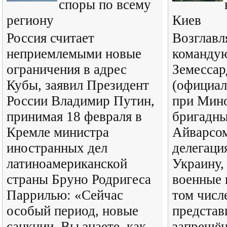
споры по всему
региону
Киев
Россия считает
Возглавл
неприемлемыми новые
команду
ограничения в адрес
Земессар
Кубы, заявил Президент
(официал
России Владимир Путин,
при Мин
принимая 18 февраля в
бригадны
Кремле министра
Айварсо
иностранных дел
делегаци
латиноамериканской
Украину,
страны Бруно Родригеса
военные 
Паррилью: «Сейчас
том числ
особый период, новые
представ
санкции. Вы знаете, как
запрещён