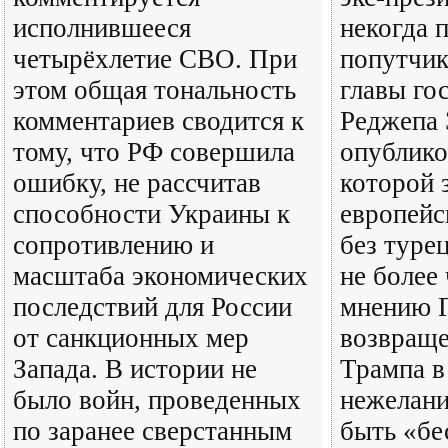
исполнившееся
некогда 
четырёхлетие СВО. При
попутчик
этом общая тональность
главы го
комментариев сводится к
Реджепа 
тому, что РФ совершила
опублико
ошибку, не рассчитав
которой 
способности Украины к
европейс
сопротивлению и
без туре
масштаба экономических
не более
последствий для России
мнению Г
от санкционных мер
возвраще
Запада. В истории не
Трампа в
было войн, проведенных
нежелан
по заранее сверстанным
быть «бе