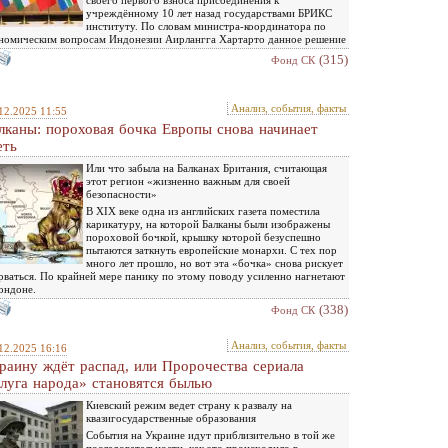
своего первого взноса присоединения к
учреждённому 10 лет назад государствами БРИКС
институту. По словам министра-координатора по
номическим вопросам Индонезии Аирлангга Хартарто данное решение
(315)
Фонд СК
Анализ, события, факты
12.2025 11:55
лканы: пороховая бочка Европы снова начинает
еть
Или что забыла на Балканах Британия, считающая
этот регион «жизненно важным для своей
безопасности»
В XIX веке одна из английских газета поместила
карикатуру, на которой Балканы были изображены
пороховой бочкой, крышку которой безуспешно
пытаются заткнуть европейские монархи. С тех пор
много лет прошло, но вот эта «бочка» снова рискует
рваться. По крайней мере панику по этому поводу усиленно нагнетают
ондоне.
(338)
Фонд СК
Анализ, события, факты
12.2025 16:16
раину ждёт распад, или Пророчества сериала
луга народа» становятся былью
Киевский режим ведет страну к развалу на
квазигосударственные образования
События на Украине идут приблизительно в той же