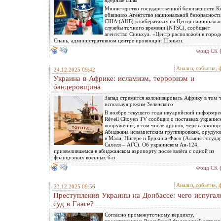
ядерные силы
Министерство государственной безопасности К
обвинило Агентство национальной безопасност
США (АНБ) в кибератаках на Центр националь
службы точного времени (NTSC), сообщает
агентство Синьхуа. «Центр расположен в город
Сиань, административном центре провинции Шэньси.
Фонд СК
Анализ, события, 
24.12.2025 09:42
Украина в Африке: исламизм, терроризм и
бандеровщина
Запад стремится колонизировать Африку в том 
используя режим Зеленского
В ноябре текущего года ивуарийский информре
Réveil Citoyen TV сообщил о поставках украинс
вооружения, в том числе дронов, через аэропор
Абиджана исламистским группировкам, оруду
в Мали, Нигере и Буркина-Фасо (Альянс госуда
Сахеля – АГС). Об украинском Ан-124,
приземлившемся в абиджанском аэропорту после взлёта с одной из
французских военных баз
Фонд СК
Анализ, события, 
23.12.2025 09:56
Преступления Украины на Донбассе: чего испугал
суд в Гааге?
Согласно промежуточному вердикту,