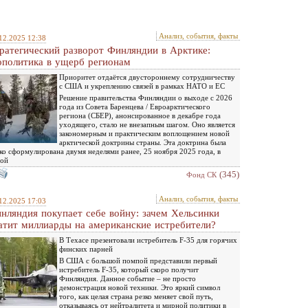
Анализ, события, факты
12.2025 12:38
ратегический разворот Финляндии в Арктике:
ополитика в ущерб регионам
Приоритет отдаётся двустороннему сотрудничеству
с США и укреплению связей в рамках НАТО и ЕС
Решение правительства Финляндии о выходе с 2026
года из Совета Баренцева / Евроарктического
региона (СБЕР), анонсированное в декабре года
уходящего, стало не внезапным шагом. Оно является
закономерным и практическим воплощением новой
арктической доктрины страны. Эта доктрина была
ко сформулирована двумя неделями ранее, 25 ноября 2025 года, в
вой
(345)
Фонд СК
Анализ, события, факты
12.2025 17:03
нляндия покупает себе войну: зачем Хельсинки
атит миллиарды на американские истребители?
В Техасе презентовали истребитель F-35 для горячих
финских парней
В США с большой помпой представили первый
истребитель F-35, который скоро получит
Финляндия. Данное событие – не просто
демонстрация новой техники. Это яркий символ
того, как целая страна резко меняет свой путь,
отказываясь от нейтралитета и мирной политики в