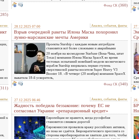
еча
пол
(360)
Фонд СК
(285)
логии
Анализ, события, факты
28.12.2025 07:00
27.
ликт
Взрыв очередной ракеты Илона Маска похоронил
Эн
лунно-марсианские мечты Америки
Ср
ации,
Проекты Starship с каждым новым апгрейдом
становятся всё более сложными и аварийными
20 ноября на космодроме Starbase (Бока-Чика, штат
Техас) компании Илона Маска SpaceX во время
тестовых испытаний новейшей модели космического
корабля Starship взорвалась первая ступень
ает
сверхтяжелой ракеты-носителя Super Heavy V3
Booster 18. «В четверг (20 ноября) компания SpaceX
ин из
выкатила 18-й ускоритель,
Сре
вли
(340)
Фонд СК
(311)
факты
Анализ, события, факты
27.12.2025 06:46
26.
Жадность победила беззаконие: почему ЕС не
БР
согласовал Украине «репарационный кредит»
Но
ний к
Европейцам не нравится, когда русофобия
становится слишком дорогой
Еврокомиссия провалила кражу российских активов,
но пока не сдаётся. Бюрократического прессинга со
ев,
стороны евробюрократов не хватило для того, чтобы