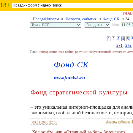
18+
ГЛАВ
ПравдаИнформ
≈
Новости, события
≈
Фонд СК
≈ 24
Или:
1
2
3
4
5
271
272
Тэги:
,
,
,
информационная война
рост цен
искусственный интеллект
авт
Фонд СК
www.fondsk.ru
Фонд стратегической культуры
– это уникальная интернет-площадка для ана
экономики, глобальной безопасности, истории,
Анализ, события, 
03.01.2026 22:56
Ход конём, или «Отличный выбор» Зеленского