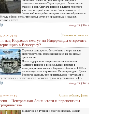
последовательности, как это происходило в
известном сериале «Слуга народа» с Зеленским в
главной роли. Сначала приход к власти простого
учителя, который никогда не был политиком. И
Зеленский всегда был актером, а своим избранием в
8 году обязан тому, что народ устал от продажных и жадных
итиков и хотел
(367)
Фонд СК
Военные технологии
12.2025 21:40
чи над Кюрасао: смогут ли Нидерланды отсрочить
тервенцию в Венесуэлу?
Стремясь заполучить богатейшие в мире запасы
энергоресурсов, американцы идут на всё новые
провокации
После задержания американскими военными
частного танкера с венесуэльской нефтью в
международных водах в Каракасе обвинили США в
«вопиющем акте пиратства». Вице-президент Делси
Родригес заявила, что правительство «осуждает и
ергает кражу и захват нового частного судна, перевозящего нефть
(346)
Фонд СК
Анализ, события, факты
12.2025 20:15
ссия – Центральная Азия: итоги и перспективы
трудничества
В отличие от Турции и других игроков, Россия