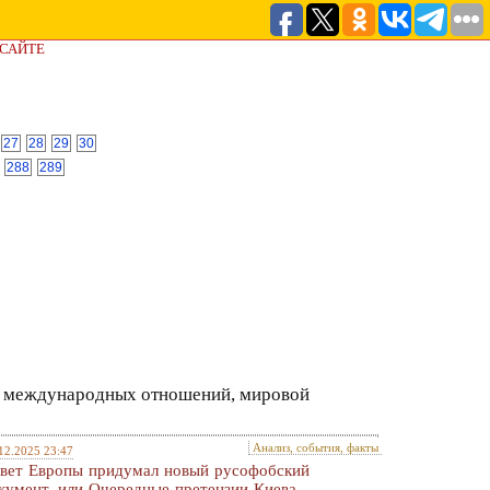
 САЙТЕ
27
28
29
30
288
289
ем международных отношений, мировой
Анализ, события, факты
12.2025 23:47
вет Европы придумал новый русофобский
кумент, или Очередные претензии Киева