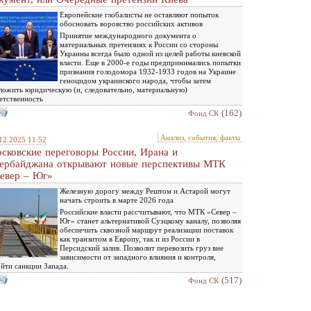
Европейские глобалисты не оставляют попыток
обосновать воровство российских активов
Принятие международного документа о
материальных претензиях к России со стороны
Украины всегда было одной из целей работы киевской
власти. Еще в 2000-е годы предпринимались попытки
признания голодомора 1932-1933 годов на Украине
геноцидом украинского народа, чтобы затем
ложить юридическую (и, следовательно, материальную)
етственность
(162)
Фонд СК
Анализ, события, факты
12.2025 11:52
сковские переговоры России, Ирана и
ербайджана открывают новые перспективы МТК
евер – Юг»
Железную дорогу между Рештом и Астарой могут
начать строить в марте 2026 года
Российские власти рассчитывают, что МТК «Север –
Юг» станет альтернативой Суэцкому каналу, позволяя
обеспечить сквозной маршрут реализации поставок
как транзитом в Европу, так и из России в
Персидский залив. Позволит перевозить груз вне
зависимости от западного влияния и контроля,
йти санкции Запада.
(517)
Фонд СК