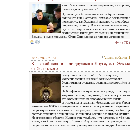
Чем объясняется назначение руководителя разве
главой офиса президента?
Прошло чуть больше месяца с добровольно-
принудительной отставки Ермака с поста главы 
президента, как Зеленский наконец-то подобрал
новую кандидатуру. Все это время в Киеве ходи
слухи, что эту должность может занять какой-н
технический кандидат: от бывшей подчиненной
Ермака, а ныне премьера Юлии Свириденко до уполномоченного
Фонд СК
Анализ, события, 
30.12.2025 23:04
Киевский паяц в виде двуликого Януса, или Эскал
от Зеленского
Сразу после встречи в США по мирному
урегулированию киевский режим отправил
беспилотники атаковать резиденцию российског
лидера
На брифинге для прессы во Флориде, стоя рядом
американским президентом, Зеленский рассказыв
что большинство вопросов мирного плана
согласованы, а гарантии безопасности для Укра
даже на все 100%. Одновременно с этим по его указанию с украинск
территории вылетело около сотни ударных беспилотников, чтобы пор
государственную резиденцию Президента России Владимира Путина 
Новгородской области. Именно так, улыбаясь журналистам и убежда
в том, что Киев хочет мира, Зеленский дал отмашку на проведении
террористической атаки лично против российского лидера. Нельзя ска
…