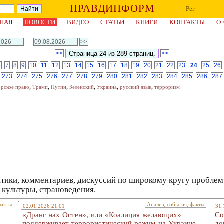
ПРАВДИНФОРМ
Рег
НАЯ
НОВОСТИ
ВИДЕО
СТАТЬИ
КНИГИ
КОНТАКТЫ
О
–
<<
>>
6
7
8
9
10
11
12
13
14
15
16
17
18
19
20
21
22
23
24
25
26
273
274
275
276
277
278
279
280
281
282
283
284
285
286
287
,
,
,
,
,
,
орское право
Трамп
Путин
Зеленский
Украина
русский язык
терроризм
литики, комментариев, дискуссий по широкому кругу пробл
 культуры, страноведения.
факты
Анализ, события, факты
02.01.2026 21:01
31.
«Дранг нах Остен», или «Коалиция желающих»
Со
поддерживает террористический режим на Украине
до