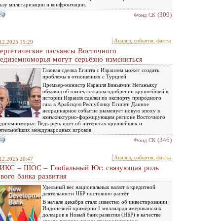
ьзу милитаризации и конфронтации.
(309)
Фонд СК
Анализ, события, факты
12.2025 15:29
ергетические пасьянсы Восточного
едиземноморья могут серьёзно измениться
Газовая сделка Египта с Израилем может создать
проблемы в отношениях с Турцией
Премьер-министр Израиля Биньямин Нетаньяху
объявил об окончательном одобрении крупнейшей в
истории Израиля сделки по экспорту природного
газа в Арабскую Республику Египет. Данное
неординарное событие знаменует новую эпоху в
конъюнктурно-формирующем регионе Восточного
диземноморья. Ведь речь идет об интересах крупнейших и
ятельнейших международных игроков.
(346)
Фонд СК
Анализ, события, факты
12.2025 20:47
ИКС – ШОС – Глобальный Юг: связующая роль
вого банка развития
Удельный вес национальных валют в кредитной
деятельности НБР постоянно растёт
В начале декабря стало известно об инвестировании
Индонезией примерно 1 миллиарда американских
долларов в Новый банк развития (НБР) в качестве