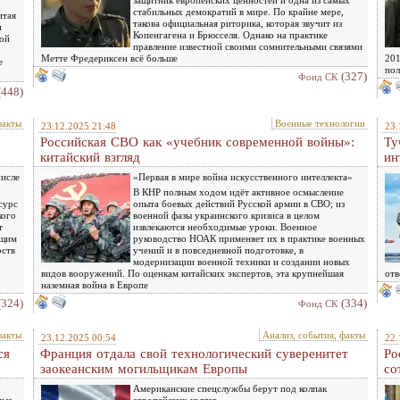
защитник европейских ценностей и одна из самых
стабильных демократий в мире. По крайне мере,
итая
такова официальная риторика, которая звучит из
и
Копенгагена и Брюсселя. Однако на практике
ной
правление известной своими сомнительными связями
Метте Фредериксен всё больше
201
е
пол
(327)
Фонд СК
(448)
факты
Военные технологии
23.12.2025 21:48
23.
Российская СВО как «учебник современной войны»:
Ту
китайский взгляд
ин
числе
«Первая в мире война искусственного интеллекта»
В КНР полным ходом идёт активное осмысление
сурс
опыта боевых действий Русской армии в СВО; из
кого
военной фазы украинского кризиса в целом
т
извлекаются необходимые уроки. Военное
ющим
руководство НОАК применяет их в практике военных
рств
учений и в повседневной подготовке, в
модернизации военной техники и создании новых
видов вооружений. По оценкам китайских экспертов, эта крупнейшая
отв
наземная война в Европе
(324)
(334)
Фонд СК
факты
Анализ, события, факты
23.12.2025 00:54
22.
ся
Франция отдала свой технологический суверенитет
Ро
заокеанским могильщикам Европы
со
Американские спецслужбы берут под колпак