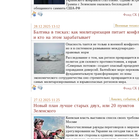
украинского конфликта стал ближе. Однако встр
Трампа с Зеленским оказалась бесплодной и
обещанного саммита США-РФ
Фонд СК
Военные техно
28.12.2025 13:12
Балтика в тисках: как милитаризация питает конф
и кто на этом зарабатывает
Опасность таится не только в военной конфронт
но и в системном размывании международно-
правовых норм
Расследование о том, как регион превращается в
полигон для силового противостояния, а взрыв
«Северных потоков» создает опасный прецедент
оправдания диверсий. Балтийское море пережив
фундаментальную трансформацию: из зоны
экономического сотрудничества оно стремительно превращается в од
самых милитаризированных и взрывоопасных регионов мира.
Фонд СК
Анализ, события, 
27.12.2025 11:25
Новый план лучше старых двух, или 20 пунктов
Зеленского
Киевская власть выставила список своих требова
Москве
Многочисленные раунды переговоров о мирном
урегулировании на Украине на сегодня так и не
привели все стороны к единому знаменателю. Ки