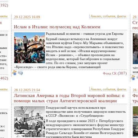
(192)
факты
Анализ, события, факты
29.12.2025 16:09
29.
и
Ст
Ислам в Италии: полумесяц над Колизеем
ге
Радикальный исламизм – главная угроза для Европы
ане и
Бурный скандал вспыхнул на Апеннинах вокруг
заявления муфтия Генуи Абу Марьяма объявившего,
что Италию надо «перевоспитывать» и повсеместно
нными
вводить в ней ислам. «Италия коррумпирована:
х
Ислам – решение», – объявил проповедник на
ости»
видеоролике, который был вброшен в социальные
стане
сети. По его словам, уже запущен проект
того,
«Крисалиде» – своего рода школы Корана, охватывающий
его
чёт
но
(307)
Фонд СК
(462)
факты
Анализ, события, факты
28.12.2025 21:54
28.
Латинская Америка в годы Второй мировой войны: о
Фи
помощи малых стран Антигитлеровской коалиции
тр
Гондурасский каучук использовался при
производстве шин получивших широкую известность
ились
в СССР «Виллисов» и «Студебеккеров»
В ходе прошедшего в июне 2025 г. Петербургского
международного экономического форума министру
ся с
стратегического планирования Республики Гондурас
нял
Рикардо Сальгадо Бонийя от имени Волгоградского
госуниверситета была вручена