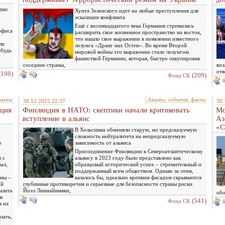
дки
Хунта Зеленского идет на любые преступления для
эскалации конфликта
Ещё с восемнадцатого века Германия стремилась
офиса
расширить свое жизненное пространство на восток,
что нашло свое выражение в появлении известного
ли
лозунга «Дранг нах Остен». Во время Второй
ибудь
мировой войны это выражение стало лозунгом
фашисткой Германии, которая, быстро оккупировав
соседние страны,
воз
отв
(198)
(209)
Фонд СК
факты
Анализ, события, факты
30.12.2025 22:37
30.
ация
Финляндия в НАТО: скептики начали критиковать
Мо
вступление в альянс
Аз
«С
В Хельсинки обменяли старую, но предсказуемую
сложность нейтралитета на непредсказуемую
о
зависимость от альянса
Присоединение Финляндии к Североатлантическому
 с
альянсу в 2023 году было представлено как
ал,
образцовый исторический успех – стремительный и
поддержанный всем обществом. Однако за этим,
ины –
казалось бы, идеально крепким фасадом скрываются
ой
глубинные противоречия и серьезные для безопасности страны риски.
азить
Йоэл Линнайнмяки,
обо
в
(541)
Фонд СК
я их
зать,