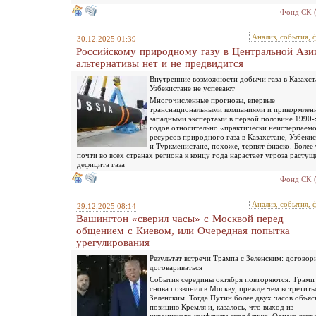
Фонд СК
Анализ, события, 
30.12.2025 01:39
Российскому природному газу в Центральной Ази
альтернативы нет и не предвидится
Внутренние возможности добычи газа в Казахст
Узбекистане не успевают
Многочисленные прогнозы, впервые
транснациональными компаниями и прикормле
западными экспертами в первой половине 1990-
годов относительно «практически неисчерпаем
ресурсов природного газа в Казахстане, Узбеки
и Туркменистане, похоже, терпят фиаско. Более 
почти во всех странах региона к концу года нарастает угроза растущ
дефицита газа
Фонд СК
Анализ, события, 
29.12.2025 08:14
Вашингтон «сверил часы» с Москвой перед
общением с Киевом, или Очередная попытка
урегулирования
Результат встречи Трампа с Зеленским: договор
договариваться
События середины октября повторяются. Трамп
снова позвонил в Москву, прежде чем встретить
Зеленским. Тогда Путин более двух часов объяс
позицию Кремля и, казалось, что выход из