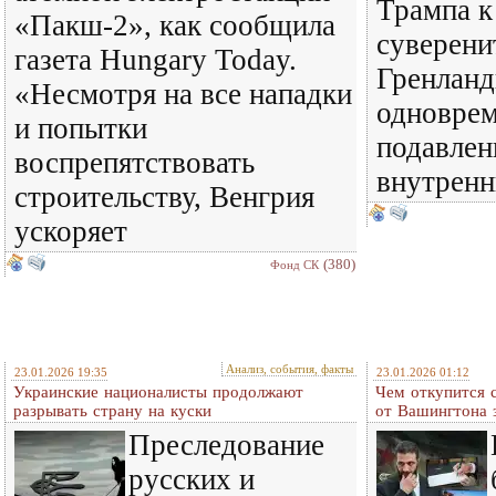
Трампа к
«Пакш-2», как сообщила
суверени
газета Hungary Today.
Гренланд
«Несмотря на все нападки
одноврем
и попытки
подавле
воспрепятствовать
внутренн
строительству, Венгрия
ускоряет
(380)
Фонд СК
Анализ, события, факты
23.01.2026 19:35
23.01.2026 01:12
Украинские националисты продолжают
Чем откупится 
разрывать страну на куски
от Вашингтона 
Преследование
русских и