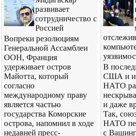
развивает
сотрудничество с
Россией
отслежив
Вопреки резолюциям
компьют
Генеральной Ассамблеи
уязвимос
ООН, Франция
удерживает остров
В послед
Майотта, который
США и и
согласно
НАТО ра
международному праву
нескрыва
является частью
и даже в
государства Коморские
Так, со
острова, напомнил в ходе
НАТО пер
недавней пресс-
с Вашин