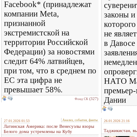
Facebook* (принадлежат
суверени
компании Meta,
законы и
признанной
которого
экстремистской на
не являе
территории Российской
в Давосе
Федерации) за новостями
заявления
следит 64% латвийцев,
немедле
при том, что в среднем по
опроверг
ЕС эта цифра не
НАТО Ма
превышает 58%.
премьер
Дании
(327)
Фонд СК
Анализ, события, факты
27.01.2026 01:53
26.01.2026 21:16
Латинская Америка: после Венесуэлы взоры
Таджикистан, вы
Белого дома устремлены на Кубу