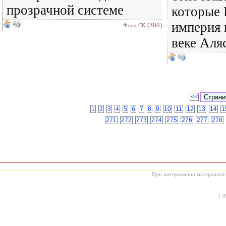
прозрачной системе
которые 
империя 
(380)
Фонд СК
веке Аля
<<
1
2
3
4
5
6
7
8
9
10
11
12
13
14
1
271
272
273
274
275
276
277
278
При цитировании материалов с
[
0