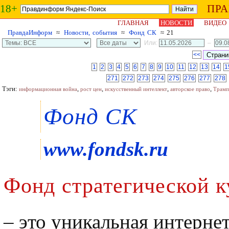
18+
ПР
ГЛАВНАЯ
НОВОСТИ
ВИДЕО
ПравдаИнформ
≈
Новости, события
≈
Фонд СК
≈ 21
Или:
–
<<
1
2
3
4
5
6
7
8
9
10
11
12
13
14
1
271
272
273
274
275
276
277
278
Тэги:
,
,
,
,
информационная война
рост цен
искусственный интеллект
авторское право
Трамп
Фонд СК
www.fondsk.ru
Фонд стратегической к
– это уникальная интерне