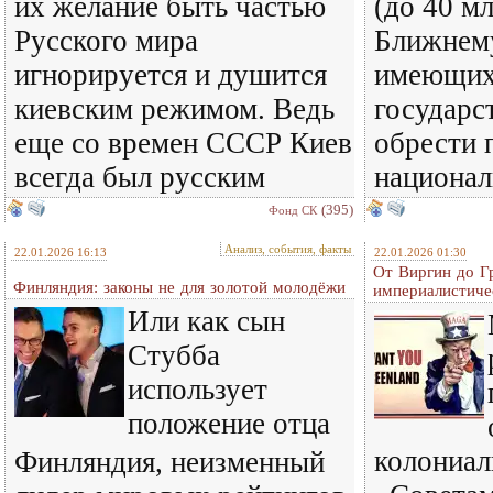
их желание быть частью
(до 40 м
Русского мира
Ближнему
игнорируется и душится
имеющих
киевским режимом. Ведь
государс
еще со времен СССР Киев
обрести 
всегда был русским
национал
(395)
Фонд СК
Анализ, события, факты
22.01.2026 16:13
22.01.2026 01:30
От Виргин до Г
Финляндия: законы не для золотой молодёжи
империалистиче
Или как сын
Стубба
использует
положение отца
колониал
Финляндия, неизменный