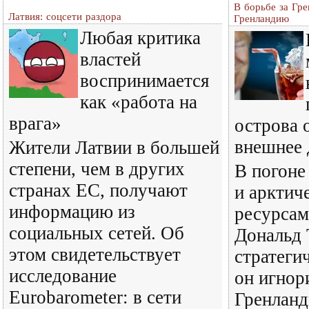
В борьбе за Гр
Латвия: соцсети раздора
Гренландию
Любая критика
властей
воспринимается
как «работа на
врага»
острова 
внешнее 
Жители Латвии в большей
степени, чем в других
В погоне
странах ЕС, получают
и арктич
информацию из
ресурсам
социальных сетей. Об
Дональд 
этом свидетельствует
стратеги
исследование
он игнор
Eurobarometer: в сети
Гренланд