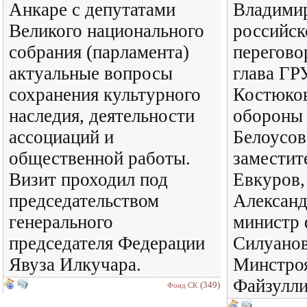
Анкаре с депутатами
Владими
Великого национального
российск
собрания (парламента)
перегово
актуальные вопросы
глава ГР
сохранения культурного
Костюков
наследия, деятельности
обороны
ассоциаций и
Белоусов
общественной работы.
заместит
Визит проходил под
Евкуров,
председательством
Александ
генерального
министр 
председателя Федерации
Силуанов
Явуза Илкучара.
Минстро
Файзулл
(349)
Фонд СК