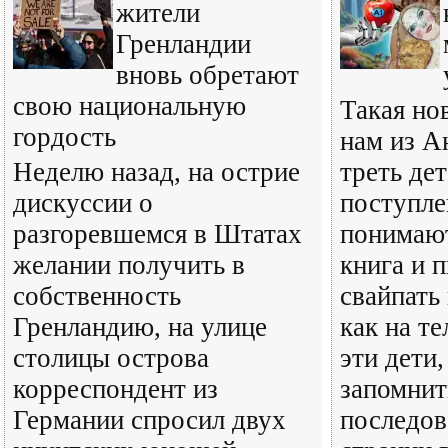
жители
Гренландии
вновь обретают
свою национальную
Такая но
гордость
нам из А
Неделю назад, на острие
треть де
дискуссии о
поступле
разгоревшемся в Штатах
понимают
желании получить в
книга и 
собственность
свайпать
Гренландию, на улице
как на т
столицы острова
эти дети,
корреспондент из
запомнит
Германии спросил двух
последов