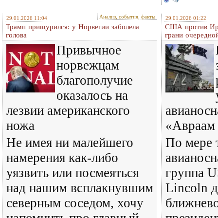
Анализ, события, факты
29.01.2026 11:04
29.01.2026 01:22
Трамп прищурился: у Норвегии заболела
США против Ира
голова
грани очередно
Привычное
норвежцам
благополучие
оказалось на
лезвии американского
авианосн
ножа
«Авраам
Не имея ни малейшего
По мере 
намерения как-либо
авианосн
уязвить или посмеяться
группа 
над нашим всплакнувшим
Lincoln 
северным соседом, хочу
ближнево