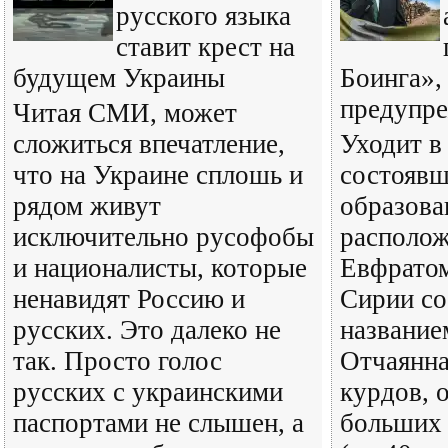
русского языка
ставит крест на
будущем Украины
Боинга», 
предупр
Читая СМИ, может
сложиться впечатление,
Уходит в
что на Украине сплошь и
состоявш
рядом живут
образова
исключительно русофобы
располож
и националисты, которые
Евфратом
ненавидят Россию и
Сирии со
русских. Это далеко не
название
так. Просто голос
Отчаянна
русских с украинскими
курдов, 
паспортами не слышен, а
больших 