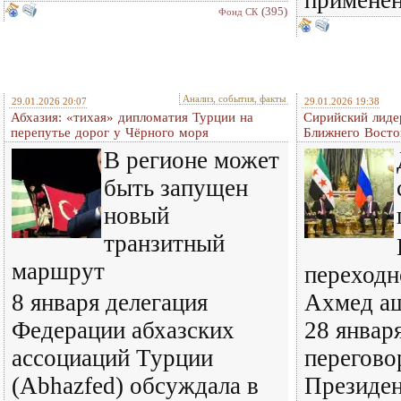
применен
(395)
Фонд СК
Анализ, события, факты
29.01.2026 20:07
29.01.2026 19:38
Абхазия: «тихая» дипломатия Турции на
Сирийский лиде
перепутье дорог у Чёрного моря
Ближнего Восто
В регионе может
быть запущен
новый
транзитный
маршрут
переходн
8 января делегация
Ахмед а
Федерации абхазских
28 январ
ассоциаций Турции
перегово
(Abhazfed) обсуждала в
Президен