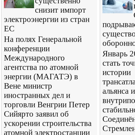
существенно
снизит импорт
электроэнергии из стран
подрываю
ЕС
существо
На полях Генеральной
оборонно
конференции
Январь 2
Международного
стать точ
агентства по атомной
истории
энергии (МАГАТЭ) в
трансатл
Вене министр
альянса и
иностранных дел и
внутрипо
торговли Венгрии Петер
стабильн
Сийярто заявил об
Соединё
ускорении строительства
Стремлен
атомной электростанции