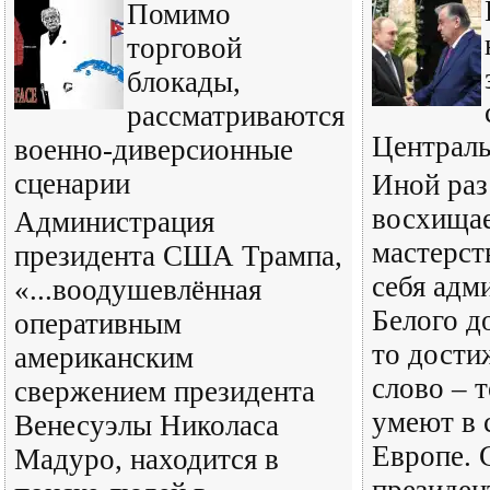
Помимо
торговой
блокады,
рассматриваются
Централ
военно-диверсионные
сценарии
Иной раз
восхищае
Администрация
мастерст
президента США Трампа,
себя адм
«...воодушевлённая
Белого д
оперативным
то дости
американским
слово – 
свержением президента
умеют в 
Венесуэлы Николаса
Европе. 
Мадуро, находится в