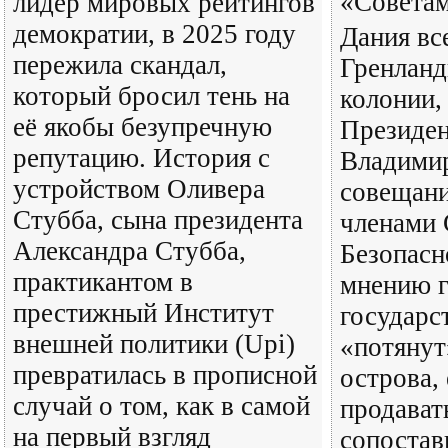
«Советам
лидер мировых рейтингов
демократии, в 2025 году
Дания вс
пережила скандал,
Гренланд
который бросил тень на
колонии,
её якобы безупречную
Президен
репутацию. История с
Владимир
устройством Оливера
совещани
Стубба, сына президента
членами 
Александра Стубба,
Безопасн
практикантом в
мнению 
престижный Институт
государ
внешней политики (Upi)
«потянут
превратилась в прописной
острова, 
случай о том, как в самой
продавать
на первый взгляд
сопостав