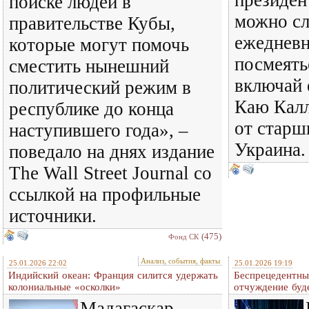
президен
поиске людей в
можно с
правительстве Кубы,
ежедневн
которые могут помочь
посмеять
сместить нынешний
включай 
политический режим в
Каю Калл
республике до конца
от старш
наступившего года», –
Украина.
поведало на днях издание
The Wall Street Journal со
ссылкой на профильные
источники.
(475)
Фонд СК
Анализ, события, факты
25.01.2026 22:02
25.01.2026 19:19
Индийский океан: Франция силится удержать
Беспрецедентны
колониальные «осколки»
отчуждение буд
Мадагаскар