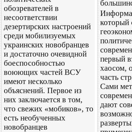
большинс
обозревателей в
Информа
несоответствии
который 
дезертирских настроений
геоэконо
среди мобилизуемых
политиче
украинских новобранцев
современ
и достаточно очевидной
первый в
боеспособностью
хаосом, 
воюющих частей ВСУ
часть ст
имеют несколько
Сами мет
объяснений. Первое из
современ
них заключается в том,
дают сов
что свежих «мобиков», то
возможно
есть необученных
разверты
новобранцев