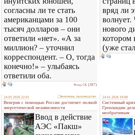
инуитских юношей,
страниц 
согласны ли те стать
вряд ли 
американцами за 100
волнует.
тысяч долларов – они
нового д
ответили «нет». «А за
котором 
миллион? – уточнил
(уже ста
корреспондент. – О, тогда
конечно!» – улыбаясь
ответили оба.
(387)
Фонд СК
Экономика, производство
24.01.2026 22:01
24.01.2026 19:08
Венгрия с помощью России достигнет полной
Системный криз
энергетической независимости
Гренландии дел
необратимым
Ввод в действие
АЭС «Пакш»