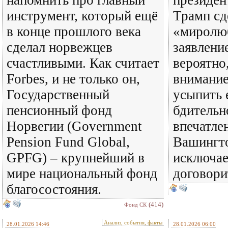
напомнить про главный
президе
инструмент, который ещё
Трамп сд
в конце прошлого века
«миролю
сделал норвежцев
заявлени
счастливыми. Как считает
вероятно
Forbes, и не только он,
внимание
Государственный
усыпить 
пенсионный фонд
бдительн
Норвегии (Government
впечатле
Pension Fund Global,
Вашингто
GPFG) – крупнейший в
исключае
мире национальный фонд
договори
благосостояния.
(414)
Фонд СК
Анализ, события, факты
28.01.2026 14:46
28.01.2026 06:00