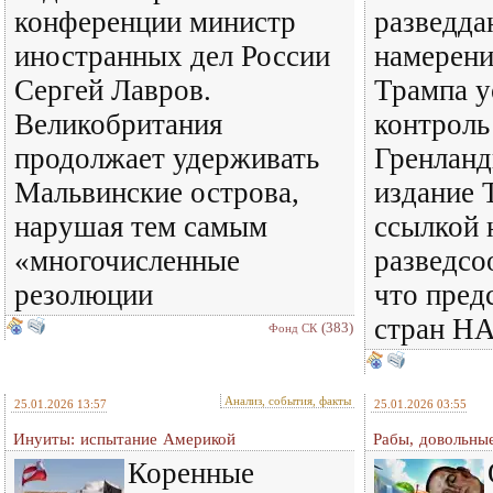
конференции министр
разведда
иностранных дел России
намерени
Сергей Лавров.
Трампа у
Великобритания
контроль
продолжает удерживать
Гренланд
Мальвинские острова,
издание T
нарушая тем самым
ссылкой 
«многочисленные
разведсо
резолюции
что пред
стран НА
(383)
Фонд СК
Анализ, события, факты
25.01.2026 13:57
25.01.2026 03:55
Инуиты: испытание Америкой
Рабы, довольны
Коренные