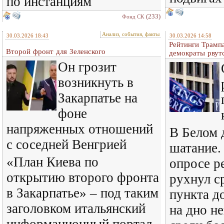
по инстанциям
(233)
Фонд СК
Анализ, события, факты
30.03.2026 18:43
30.03.2026 14:58
Рейтинги Трампа
Второй фронт для Зеленского
демократы рвутс
Он грозит
возникнуть в
Закарпатье на
фоне
напряженных отношений
В Белом 
с соседней Венгрией
шатание.
«План Киева по
опросе р
открытию второго фронта
рухнул с
в Закарпатье» – под таким
пункта д
заголовком итальянский
на дно н