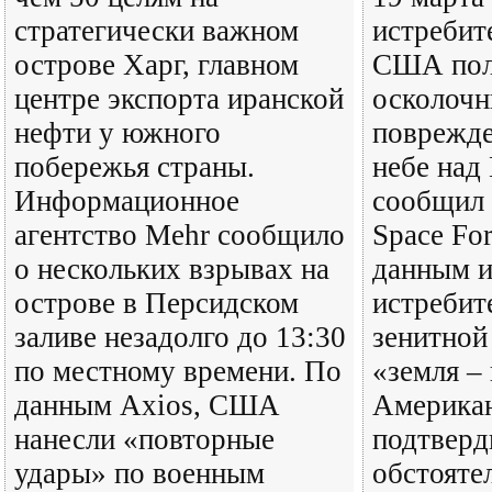
стратегически важном
истребит
острове Харг, главном
США пол
центре экспорта иранской
осколочн
нефти у южного
поврежде
побережья страны.
небе над
Информационное
сообщил 
агентство Mehr сообщило
Space Fo
о нескольких взрывах на
данным и
острове в Персидском
истребит
заливе незадолго до 13:30
зенитной
по местному времени. По
«земля –
данным Axios, США
Американ
нанесли «повторные
подтверд
удары» по военным
обстояте