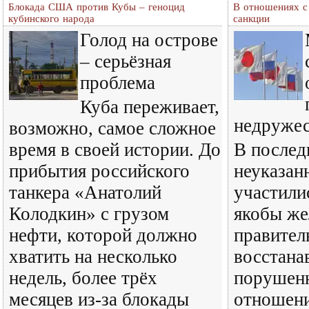
Блокада США против Кубы – геноцид
В отношениях с
кубинского народа
санкции
Голод на острове
– серьёзная
проблема
Куба переживает,
недруже
возможно, самое сложное
время в своей истории. До
В послед
прибытия российского
неуказан
танкера «Анатолий
участили
Колодкин» с грузом
якобы же
нефти, которой должно
правител
хватить на несколько
восстана
недель, более трёх
порушен
месяцев из-за блокады
отношени