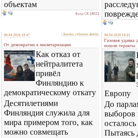
объектам
расследу
поврежде
(402)
Фонд СК
Анализ, события, факты
06.04.2026 19:47
06.04.2026 16:41
Газовая удавка 
От демократии к милитаризации
пошли теракты
Как отказ от
нейтралитета
привёл
Финляндию к
демократическому откату
Европу
Десятилетиями
До парла
Финляндия служила для
выборов 
мира примером того, как
осталось
можно совмещать
Пытаясь 