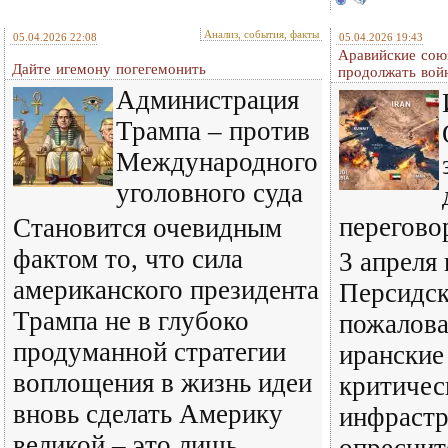
Анализ, события, факты
05.04.2026 22:08
05.04.2026 19:43
Аравийские со
Дайте игемону погегемонить
продолжать вой
Администрация
Трампа – против
Международного
уголовного суда
перегово
Становится очевидным
фактом то, что сила
3 апреля
американского президента
Персидск
Трампа не в глубоко
пожалова
продуманной стратегии
иранские
воплощения в жизнь идеи
критичес
вновь сделать Америку
инфрастр
великой – это лишь