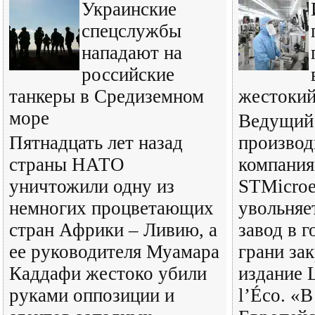
Украинские
спецслужбы
нападают на
российские
танкеры в Средиземном
жестокий
море
Ведущий
Пятнадцать лет назад
производ
страны НАТО
компания
уничтожили одну из
STMicroel
немногих процветающих
увольняе
стран Африки – Ливию, а
завод в г
ее руководителя Муамара
грани за
Каддафи жестоко убили
издание L
руками оппозиции и
l’Éco. «В