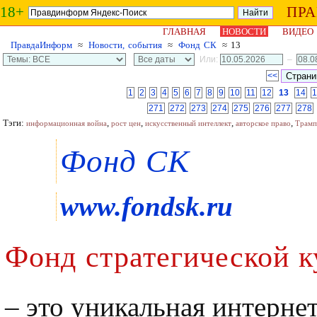
18+
ПР
ГЛАВНАЯ
НОВОСТИ
ВИДЕО
ПравдаИнформ
≈
Новости, события
≈
Фонд СК
≈ 13
Или:
–
<<
1
2
3
4
5
6
7
8
9
10
11
12
13
14
1
271
272
273
274
275
276
277
278
Тэги:
,
,
,
,
информационная война
рост цен
искусственный интеллект
авторское право
Трамп
Фонд СК
www.fondsk.ru
Фонд стратегической к
– это уникальная интерне