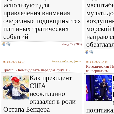
используют для
масштаб
привлечения внимания
мультид
очередные годовщины тех
воздушны
или иных трагических
морской 
событий
направле
обезглав
(286)
Фонд СК
Анализ, события, факты
02.04.2026 13:07
02.04.2026 02:49
Католическая П
Трамп: «Командовать парадом буду я!»
консерватизм
Как президент
США
неожиданно
оказался в роли
Остапа Бендера
политика