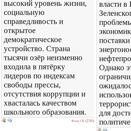
высокий уровень жизни,
власти в
социальную
Зеленско
справедливость и
проблемы
открытое
экономик
демократическое
поставки
устройство. Страна
энергоно
тысячи озёр неизменно
нефтепро
входила в пятёрку
Однако э
лидеров по индексам
ограничи
свободы прессы,
ожидалос
отсутствия коррупции и
использо
хвасталась качеством
террорис
школьного образования.
для дост
политиче
(230)
Фонд СК