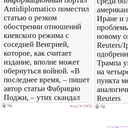
информационный портал
среди бо
Antidiplomatico поместил
американ
статью о резком
Иране и 
обострении отношений
проблемы
киевского режима с
новому о
соседней Венгрией,
Reuters/I
которое, как считает
одобрени
издание, вполне может
Трампа у
обернуться войной. «В
на четыр
последнее время, – пишет
пункта м
автор статьи Фабрицио
аналогич
Поджи, – утих скандал
Reuters
(343)
Фонд СК