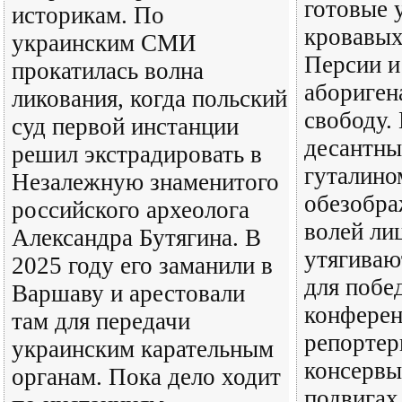
готовые 
историкам. По
кровавых
украинским СМИ
Персии и
прокатилась волна
абориген
ликования, когда польский
свободу.
суд первой инстанции
десантны
решил экстрадировать в
гуталино
Незалежную знаменитого
обезобра
российского археолога
волей ли
Александра Бутягина. В
утягиваю
2025 году его заманили в
для побе
Варшаву и арестовали
конферен
там для передачи
репортер
украинским карательным
консервы
органам. Пока дело ходит
подвигах