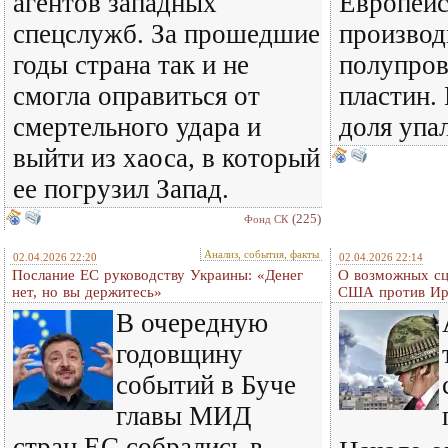
агентов западных
Европейс
спецслужб. За прошедшие
произво
годы страна так и не
полупро
смогла оправиться от
пластин. 
смертельного удара и
доля упа
выйти из хаоса, в который
ее погрузил Запад.
(225)
Фонд СК
Анализ, события, факты
02.04.2026 22:20
02.04.2026 22:14
Послание ЕС руководству Украины: «Денег
О возможных сц
нет, но вы держитесь»
США против Ир
В очередную
годовщину
событий в Буче
главы МИД
стран ЕС собрались в