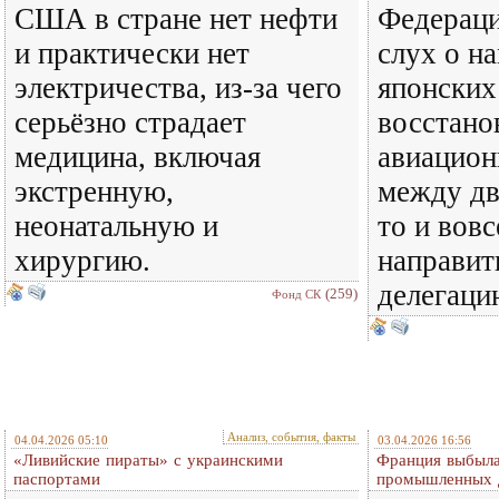
США в стране нет нефти
Федераци
и практически нет
слух о н
электричества, из-за чего
японских
серьёзно страдает
восстано
медицина, включая
авиацион
экстренную,
между дв
неонатальную и
то и вовс
хирургию.
направит
делегаци
(259)
Фонд СК
Анализ, события, факты
04.04.2026 05:10
03.04.2026 16:56
«Ливийские пираты» с украинскими
Франция выбыла
паспортами
промышленных 