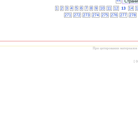
<<
1
2
3
4
5
6
7
8
9
10
11
12
13
14
1
271
272
273
274
275
276
277
278
При цитировании материалов с
[
0