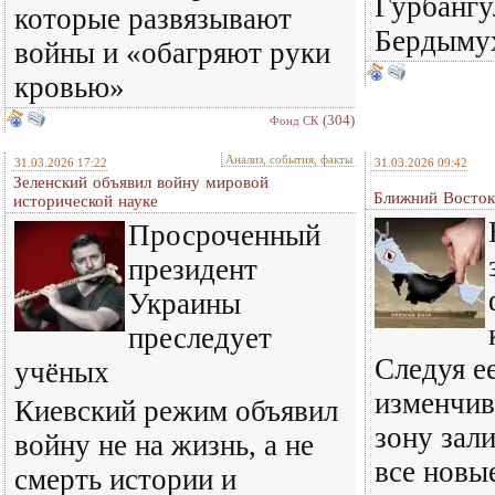
Гурбанг
которые развязывают
Бердыму
войны и «обагряют руки
кровью»
(304)
Фонд СК
Анализ, события, факты
31.03.2026 17:22
31.03.2026 09:42
Зеленский объявил войну мировой
Ближний Восток
исторической науке
Просроченный
президент
Украины
преследует
Следуя е
учёных
изменчив
Киевский режим объявил
зону зал
войну не на жизнь, а не
все новы
смерть истории и