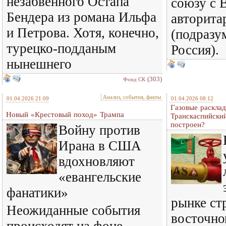
незабвенного Остапа
союзу с 
Бендера из романа Ильфа
авторита
и Петрова. Хотя, конечно,
(подразу
турецко-подданым
Россия).
нынешнего
(303)
Фонд СК
Анализ, события, факты
01.04.2026 21:09
01.04.2026 08:12
Газовые раскла
Новый «Крестовый поход» Трампа
Транскаспийский
построен?
Войну против
Ирана в США
вдохновляют
«евангельские
фанатики»
рынке ст
Неожиданные события
восточно