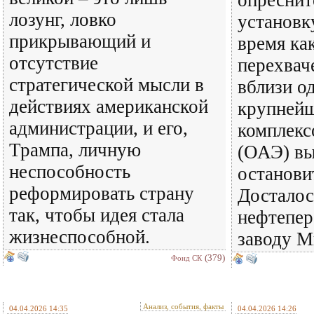
опресни
лозунг, ловко
установку
прикрывающий и
время ка
отсутствие
перехвач
стратегической мысли в
вблизи о
действиях американской
крупнейш
администрации, и его,
комплекс
Трампа, личную
(ОАЭ) в
неспособность
остановит
реформировать страну
Досталос
так, чтобы идея стала
нефтепе
жизнеспособной.
заводу М
(379)
Фонд СК
Анализ, события, факты
04.04.2026 14:35
04.04.2026 14:26