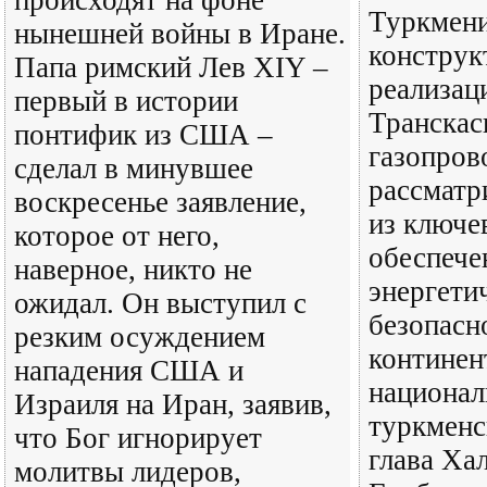
происходят на фоне
Туркмени
нынешней войны в Иране.
конструк
Папа римский Лев XIY –
реализац
первый в истории
Транскас
понтифик из США –
газопров
сделал в минувшее
рассматр
воскресенье заявление,
из ключе
которое от него,
обеспече
наверное, никто не
энергети
ожидал. Он выступил с
безопасн
резким осуждением
континен
нападения США и
национал
Израиля на Иран, заявив,
туркменс
что Бог игнорирует
глава Ха
молитвы лидеров,