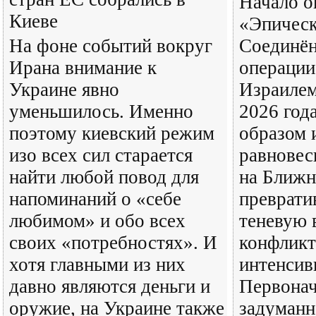
Начало о
Киеве
«Эпическ
На фоне событий вокруг
Соединё
Ирана внимание к
операции
Украине явно
Израилем
уменьшилось. Именно
2026 год
поэтому киевский режим
образом 
изо всех сил старается
равновес
найти любой повод для
на Ближн
напоминаний о «себе
преврати
любимом» и обо всех
теневую 
своих «потребностях». И
конфликт
хотя главными из них
интенсив
давно являются деньги и
Первонач
оружие, на Украине также
задуманн