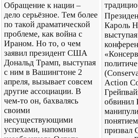
традицио
Обращение к нации –
дело серьёзное. Тем более
Президе
по такой драматической
Кароль Н
проблеме, как война с
выступая
Ираном. Но то, о чем
конфере
заявил президент США
«Консерв
Дональд Трамп, выступая
политиче
с ним в Вашингтоне 2
(Conserva
апреля, вызывает совсем
Action Co
другие ассоциации. В
Грейпвай
чем-то он, бахвалясь
обвинил 
своими
манипул
несуществующими
понятием
успехами, напомнил
призвал 