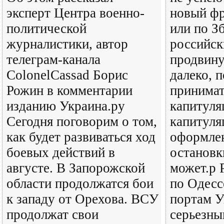
эксперт Центра военно-
новый фр
политической
или по З
журналистики, автор
российск
телеграм-канала
продвину
ColonelCassad Борис
далеко, п
Рожин в комментарии
принимат
изданию Украина.ру
капитуля
Сегодня поговорим о том,
капитуля
как будет развиваться ход
оформлен
боевых действий в
остановк
августе. В Запорожской
может.р 
области продолжатся бои
по Одесс
к западу от Орехова. ВСУ
портам У
продолжат свои
серьезн