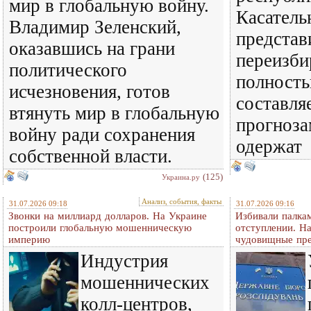
мир в глобальную войну.
Касатель
Владимир Зеленский,
представ
оказавшись на грани
переизби
политического
полность
исчезновения, готов
составля
втянуть мир в глобальную
прогноза
войну ради сохранения
одержат
собственной власти.
(125)
Украина.ру
Анализ, события, факты
31.07.2026 09:18
31.07.2026 09:16
Звонки на миллиард долларов. На Украине
Избивали палкам
построили глобальную мошенническую
отступлении. Н
империю
чудовищные пр
Индустрия
мошеннических
колл-центров,