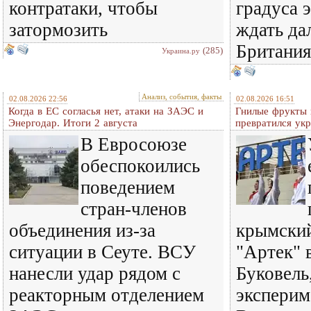
контратаки, чтобы
градуса 
затормозить
ждать да
Британия
(285)
Украина.ру
Анализ, события, факты
02.08.2026 22:56
02.08.2026 16:51
Когда в ЕС согласья нет, атаки на ЗАЭС и
Гнилые фрукты и
Энергодар. Итоги 2 августа
превратился ук
В Евросоюзе
обеспокоились
поведением
стран-членов
объединения из-за
крымский
ситуации в Сеуте. ВСУ
"Артек" 
нанесли удар рядом с
Буковель
реакторным отделением
эксперим