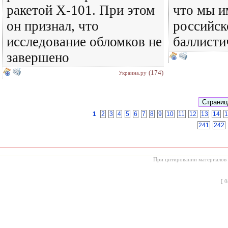
ракетой Х-101. При этом
что мы и
он признал, что
российск
исследование обломков не
баллисти
завершено
(174)
Украина.ру
1
2
3
4
5
6
7
8
9
10
11
12
13
14
1
241
242
При цитировании материалов с
[
0