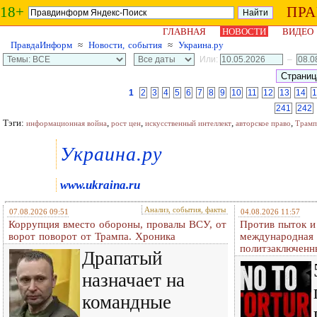
18+
ПР
ГЛАВНАЯ
НОВОСТИ
ВИДЕО
ПравдаИнформ
≈
Новости, события
≈
Украина.ру
Или:
–
1
2
3
4
5
6
7
8
9
10
11
12
13
14
1
241
242
Тэги:
,
,
,
,
информационная война
рост цен
искусственный интеллект
авторское право
Трамп
Украина.ру
www.ukraina.ru
Анализ, события, факты
07.08.2026 09:51
04.08.2026 11:57
Коррупция вместо обороны, провалы ВСУ, от
Против пыток и
ворот поворот от Трампа. Хроника
международная 
политзаключенн
Драпатый
назначает на
командные