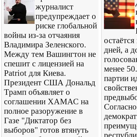
журналист
предупреждает о
риске глобальной
войны из-за отчаяния
остаётся
Владимира Зеленского.
дней, а д
Между тем Вашингтон не
голосова
спешит с лицензией на
менее 50.
Patriot для Киева.
партии и
Президент США Дональд
свойстве
Трамп объявляет о
предвыб
соглашении ХАМАС на
Согласно
полное разоружение в
демократ
Газе "Диктатор без
преимущ
выборов" готов втянуть
республи