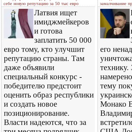
себе новую репутацию за 50 тыс евро
замалчивание п
Латвия ищет
имиджмейкеров
и готова
заплатить 50 000
евро тому, кто улучшит
его нена
репутацию страны. Там
уничтожа
даже объявили
технику.
специальный конкурс -
намерено
победителю предстоит
тему пок
оценить образ республики
украинск
и создать новое
Монако В
позиционирование.
Владимир
Власти надеются, что за
встретил
три месяца подрядчик
США Дон