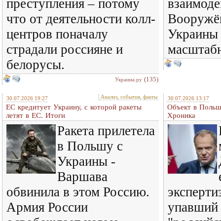
преступления – потому
взаимоде
что от деятельности колл-
Вооружё
центров поначалу
Украины
страдали россияне и
масштаб
белорусы.
(135)
Украина.ру
Анализ, события, факты
30.07.2026 19:27
30.07.2026 13:17
ЕС кредитует Украину, с которой ракеты
Объект в Польш
летят в ЕС. Итоги
Хроника
Ракета прилетела
в Польшу с
Украины -
Варшава
обвинила в этом Россию.
эксперти
Армия России
упавший 