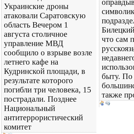
оправдыв
Украинские дроны
символик
атаковали Саратовскую
подразде
область Вечером 1
Билецкий 
августа столичное
что сам 
управление МВД
русскояз
сообщило о взрыве возле
недавнег
летнего кафе на
использо
Кудринской площади, в
быту. По
результате которого
большинс
погибли три человека, 15
также пр
пострадали. Позднее
Национальный
антитеррористический
комитет