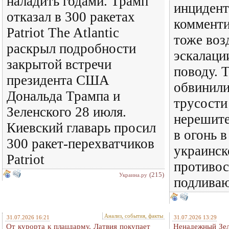
наладить годами. Трамп
инцидент
отказал в 300 ракетах
коммент
Patriot The Atlantic
тоже воз
раскрыл подробности
эскалаци
закрытой встречи
поводу. 
президента США
обвинили
Дональда Трампа и
трусости
Зеленского 28 июля.
нерешите
Киевский главарь просил
в огонь в
300 ракет-перехватчиков
украинск
Patriot
противос
(215)
Украина.ру
подлива
Анализ, события, факты
31.07.2026 16:21
31.07.2026 13:29
От курорта к плацдарму. Латвия покупает
Ненадежный Зел