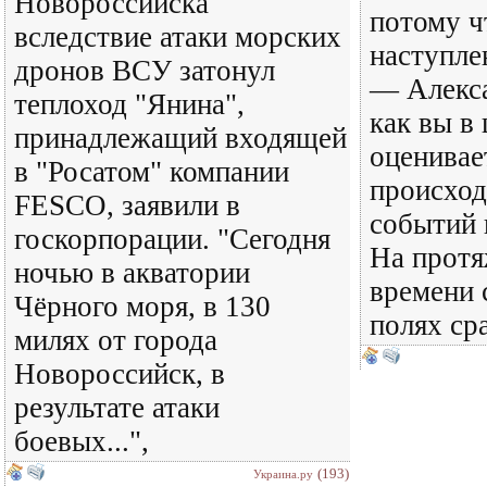
Новороссийска
потому ч
вследствие атаки морских
наступле
дронов ВСУ затонул
— Алекс
теплоход "Янина",
как вы в
принадлежащий входящей
оценивает
в "Росатом" компании
происход
FESCO, заявили в
событий 
госкорпорации. "Сегодня
На протя
ночью в акватории
времени 
Чёрного моря, в 130
полях ср
милях от города
Новороссийск, в
результате атаки
боевых...",
(193)
Украина.ру