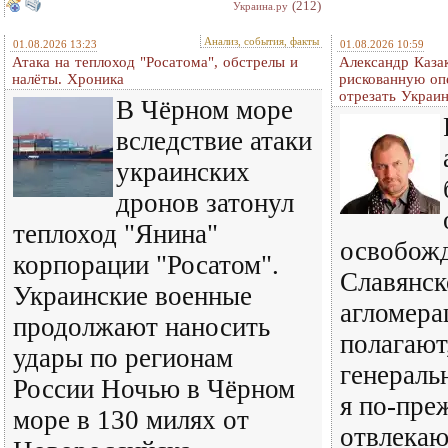
(212)
Украина.ру
Анализ, события, факты
01.08.2026 13:23
01.08.2026 10:59
Атака на теплоход "Росатома", обстрелы и
Александр Казак
налёты. Хроника
рискованную оп
отрезать Украи
В Чёрном море
вследствие атаки
украинских
дронов затонул
теплоход "Янина"
освобож
корпорации "Росатом".
Славянск
Украинские военные
агломера
продолжают наносить
полагают
удары по регионам
генераль
России Ночью в Чёрном
я по-пре
море в 130 милях от
отвлека