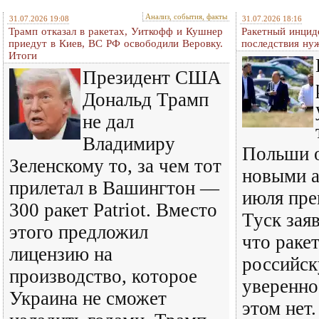
Анализ, события, факты
31.07.2026 19:08
31.07.2026 18:16
Трамп отказал в ракетах, Уиткофф и Кушнер
Ракетный инцид
приедут в Киев, ВС РФ освободили Веровку.
последствия ну
Итоги
Президент США
Дональд Трамп
не дал
Владимиру
Польши о
Зеленскому то, за чем тот
новыми а
прилетал в Вашингтон —
июля пре
300 ракет Patriot. Вместо
Туск зая
этого предложил
что раке
лицензию на
российск
производство, которое
уверенно
Украина не сможет
этом нет