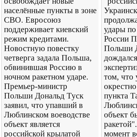
освобождает новые
"российс
населённые пункты в зоне
Украинск
СВО. Евросоюз
продолж
поддерживает киевский
удары по
режим кредитами.
России П
Новостную повестку
Польши Д
четверга задала Польша,
дождался
обвинившая Россию в
эксперти
ночном ракетном ударе.
том, что
Премьер-министр
окрестно
Польши Дональд Туск
пункта Т
заявил, что упавший в
Люблинск
Люблинском воеводстве
объект б
объект является
ракетой"
российской крылатой
момент в