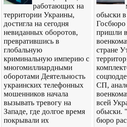
работающих на
территории Украины,
обыски в
достигла на сегодня
Госбюро 
невиданных оборотов,
пришли в
превратившись в
военкома
глобальную
стране У
криминальную империю с
территор
многомиллиардными
комплект
оборотами Деятельность
соцподд
украинских телефонных
СП, анал
мошенников начала
военкома
вызывать тревогу на
всей Укр
Западе, где долгое время
обыски. 
покрывали их
бюро рас