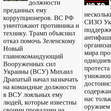
должности
преданных ему
нескольк
коррупционеров. ВС РФ
СИЗО Ук
уничтожают противника и
поддерж
технику. Трамп объяснил
антифаш
отказ помочь Зеленскому
организа
Новый
мира про
главнокомандующий
одноднев
Вооруженных сил
протеста
Украины (ВСУ) Михаил
унижающ
Драпатый начал назначать
достоинс
на командные должности
содержан
в ВСУ лояльных ему
нас тольк
людей, которые известны
оружием 
своими провалами на