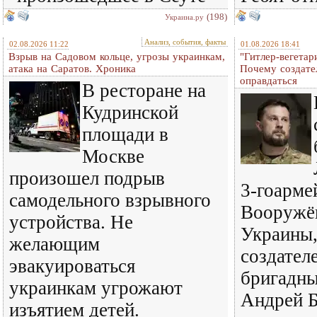
(198)
Украина.ру
Анализ, события, факты
02.08.2026 11:22
01.08.2026 18:41
Взрыв на Садовом кольце, угрозы украинкам,
"Гитлер-вегетар
атака на Саратов. Хроника
Почему создате
оправдаться
В ресторане на
Кудринской
площади в
Москве
произошел подрыв
3-гоарме
самодельного взрывного
Вооружё
устройства. Не
Украины,
желающим
создател
эвакуироваться
бригадны
украинкам угрожают
Андрей 
изъятием детей.