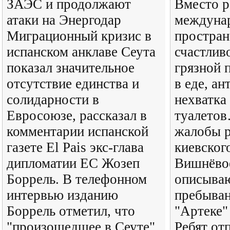
ЗАЭС и продолжают
Вместо р
атаки на Энергодар
междуна
Миграционный кризис в
простран
испанском анклаве Сеута
счастливо
показал значительное
грязной 
отсутствие единства и
в еде, ан
солидарности в
нехватка
Евросоюзе, рассказал в
туалетов
комментарии испанской
жалобы р
газете El Pais экс-глава
киевског
дипломатии ЕС Жозеп
Вишнёвое
Боррель. В телефонном
описываю
интервью изданию
пребыван
Боррель отметил, что
"Артеке"
"произошедшее в Сеуте"
Ребят от