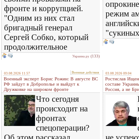
опрокине
фронте и коррупцией.
режим ам
"Одним из них стал
английск
бригадный генерал
"сукиных
Сергей Собко, который
продолжительное
(133)
Украина.ру
Военные действия
03.08.2026 11:57
03.08.2026 09:04
Военный эксперт Борис Рожин: В августе ВС
Ростислав Ищенк
РФ зайдут в Доброполье и выйдут к
составе Украины
Дружковке на широком фронте
Россия, а не Бр
Что сегодня
происходит на
фронтах
спецоперации?
Об этом рассказал
не успею