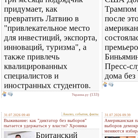
придумает, как
Трампом 
превратить Латвию в
после это
"привлекательное место
американ
для инвестиций, экспорта,
состоялас
инноваций, туризма", а
премьеро
также привлечь
Биньямин
квалицированных
Пресс-сл
специалистов и
дома без
иностранных студентов.
(133)
Украина.ру
Анализ, события, факты
31.07.2026 09:40
31.07.2026 09:39
Выживание: как "диктатор без выборов"
Американская п
пытается удержаться у власти? Хроника
выборов демокр
меняются избир
Британский