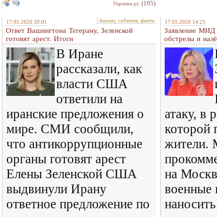
(195)
Украина.ру
Анализ, события, факты
17.05.2026 20:01
17.05.2026 14:25
Ответ Вашингтона Тегерану, Зеленской
Заявление МИД 
готовят арест. Итоги
обстрелы и нал
В Иране
рассказали, как
власти США
ответили на
иранские предложения о
атаку, в 
мире. СМИ сообщили,
которой 
что антикоррупционные
жители.
органы готовят арест
прокомме
Елены Зеленской США
на Москв
выдвинули Ирану
военные
ответное предложение по
наносить