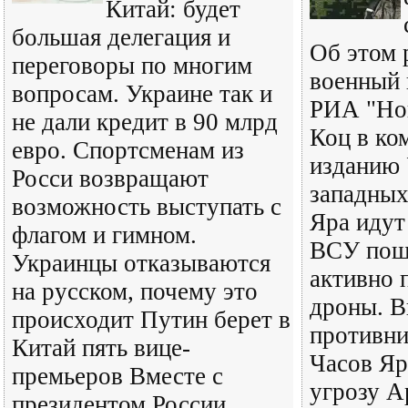
Китай: будет
большая делегация и
Об этом 
переговоры по многим
военный 
вопросам. Украине так и
РИА "Но
не дали кредит в 90 млрд
Коц в ко
евро. Спортсменам из
изданию 
Росси возвращают
западных
возможность выступать с
Яра идут
флагом и гимном.
ВСУ пошл
Украинцы отказываются
активно 
на русском, почему это
дроны. В
происходит Путин берет в
противни
Китай пять вице-
Часов Яр
премьеров Вместе с
угрозу А
президентом России