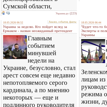
Сумской области,
(223)
Украина.ру
Анализ, события, факты
18.05.2026 06:52
18.05.2026 06:44
Украина за неделю. Кто пойдет вслед за
"Будет что-то б
Ермаком - назван неожиданный претендент
Эксперты и пол
Украины
Главным
событием
минувшей
недели на
Украине, безусловно, стал
Зеленско
арест совсем еще недавно
лицам из
непотопляемого серого
руководс
кардинала, а по мнению
режима о
некоторых — еще и
жизни, д
подлинного руководителя