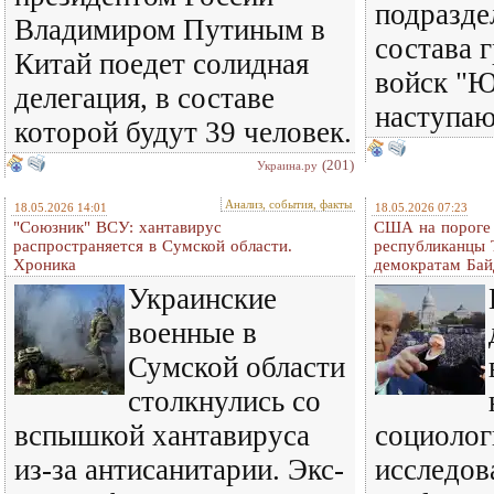
подразде
Владимиром Путиным в
состава 
Китай поедет солидная
войск "Ю
делегация, в составе
наступа
которой будут 39 человек.
(201)
Украина.ру
Анализ, события, факты
18.05.2026 14:01
18.05.2026 07:23
"Союзник" ВСУ: хантавирус
США на пороге
распространяется в Сумской области.
республиканцы 
Хроника
демократам Бай
Украинские
военные в
Сумской области
столкнулись со
вспышкой хантавируса
социолог
из-за антисанитарии. Экс-
исследов