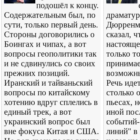
подошёл к концу.
Содержательным был, по
драмату
сути, только первый день.
Дюрренм
Стороны договорились о
сказал, ч
Боингах и чипах, а вот
настояще
вопросы геополитики так
только то
и не сдвинулись со своих
принимае
прежних позиций.
возможны
Иранский и тайваньский
Речь идет
вопросы по китайскому
столько 
хотению вдруг сплелись в
пьесах, н
единый трек, а вот
иной пос
украинский вопрос был
событий
вне фокуса Китая и США.
линий" в