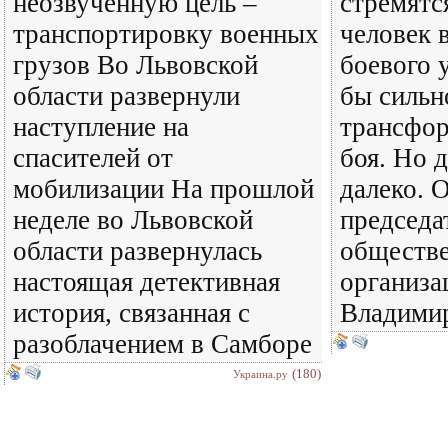
неозвученную цель –
стремятс
транспортировку военных
человек 
грузов Во Львовской
боевого 
области развернули
бы сильн
наступление на
трансфор
спасителей от
боя. Но 
мобилизации На прошлой
далеко. 
неделе во Львовской
председа
области развернулась
обществ
настоящая детективная
организа
история, связанная с
Владими
разоблачением в Самборе
(180)
Украина.ру