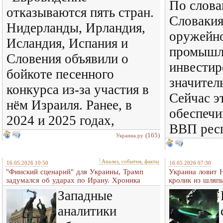
По слова
отказываются пять стран.
Словакия
Нидерланды, Ирландия,
оружейн
Исландия, Испания и
промышл
Словения объявили о
инвестир
бойкоте песенного
значител
конкурса из-за участия в
Сейчас э
нём Израиля. Ранее, в
обеспечи
2024 и 2025 годах,
ВВП рес
(165)
Украина.ру
Анализ, события, факты
16.05.2026 10:50
16.05.2026 07:30
"Финский сценарий" для Украины, Трамп
Украина ловит 
задумался об ударах по Ирану. Хроника
кролик из шляп
Западные
аналитики