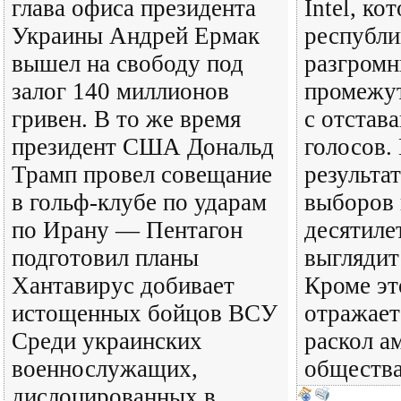
глава офиса президента
Intel, ко
Украины Андрей Ермак
республи
вышел на свободу под
разгромн
залог 140 миллионов
промежу
гривен. В то же время
с отстав
президент США Дональд
голосов.
Трамп провел совещание
результа
в гольф-клубе по ударам
выборов 
по Ирану — Пентагон
десятиле
подготовил планы
выгляди
Хантавирус добивает
Кроме эт
истощенных бойцов ВСУ
отражает
Среди украинских
раскол а
военнослужащих,
обществ
дислоцированных в