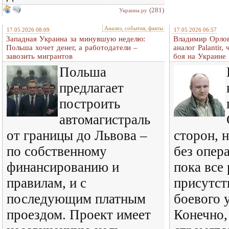
(281)
Украина.ру
Анализ, события, факты
17.05.2026 08:09
17.05.2026 06:57
Западная Украина за минувшую неделю:
Владимир Орлов
Польша хочет денег, а работодатели –
аналог Palantir
завозить мигрантов
боя на Украине
Польша
предлагает
построить
автомагистраль
от границы до Львова –
сторон, 
по собственному
без опер
финансированию и
пока все
правилам, и с
присутст
последующим платным
боевого 
проездом. Проект имеет
Конечно,