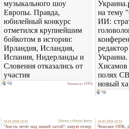
музыкального шоу
Украина.
Европы. Правда,
на тему 
юбилейный конкурс
ИИ: стра
отметился крупнейшим
головоло
бойкотом в истории:
конферен
Ирландия, Исландия,
редактор
Испания, Нидерланды и
Украина.
Словения отказались от
Хисамов 
участия
полях С
новый ха
(195)
Украина.ру
Анализ, события, факты
16.05.2026 10:55
16.05.2026 10:53
"Аисты летят над нашей хатой": какую птицу
Чешское ОПК, де