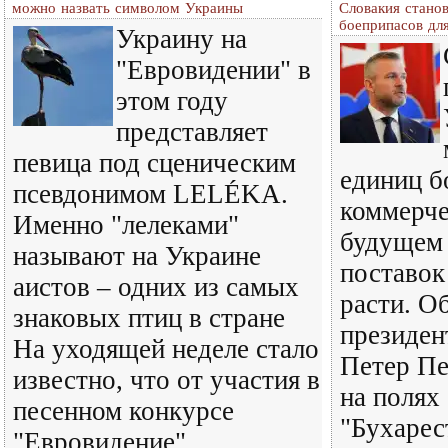
можно назвать символом Украины
Словакия стано
боеприпасов дл
Украину на
"Евровидении" в
этом году
представляет
певица под сценическим
единиц б
псевдонимом LELÉKA.
коммерче
Именно "лелеками"
будущем
называют на Украине
поставок
аистов – одних из самых
расти. О
знаковых птиц в стране
президен
На уходящей неделе стало
Петер Пе
известно, что от участия в
на полях
песенном конкурсе
"Бухарес
"Евровидение"