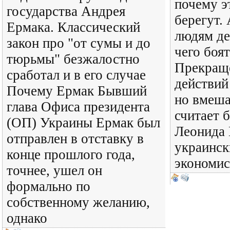
почему э
государства Андрея
берегут.
Ермака. Классический
людям де
закон про "от сумы и до
чего боят
тюрьмы" безжалостно
Прекращ
сработал и в его случае
действий
Почему Ермак Бывший
но вмеша
глава Офиса президента
считает 
(ОП) Украины Ермак был
Леонида
отправлен в отставку в
украинск
конце прошлого года,
экономис
точнее, ушел он
формально по
собственному желанию,
однако