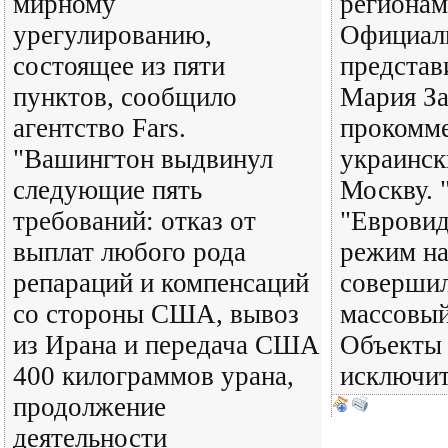
мирному
регионам
урегулированию,
Официал
состоящее из пяти
предста
пунктов, сообщило
Мария За
агентство Fars.
прокомме
"Вашингтон выдвинул
украинск
следующие пять
Москву. 
требований: отказ от
"Евровид
выплат любого рода
режим на
репараций и компенсаций
совершил
со стороны США, вывоз
массовый
из Ирана и передача США
Объекты 
400 килограммов урана,
исключи
продолжение
деятельности