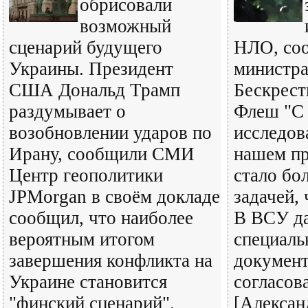
обрисовали
возможный
сценарий будущего
НЛО, со
Украины. Президент
министра
США Дональд Трамп
Бескрест
раздумывает о
Флеш "С 
возобновлении ударов по
исследов
Ирану, сообщили СМИ
нашем пр
Центр геополитики
стало бо
JPMorgan в своём докладе
задачей,
сообщил, что наиболее
В ВСУ да
вероятным итогом
специал
завершения конфликта на
документ
Украине становится
согласов
"финский сценарий".
[Алексан