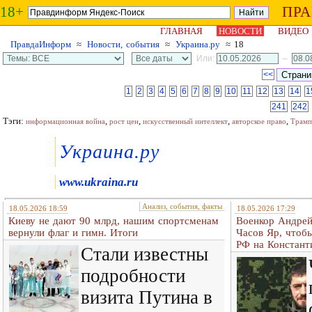
18+
ПР
ГЛАВНАЯ
НОВОСТИ
ВИДЕО
ПравдаИнформ
≈
Новости, события
≈
Украина.ру
≈ 18
Или:
–
<<
1
2
3
4
5
6
7
8
9
10
11
12
13
14
1
241
242
Тэги:
,
,
,
,
информационная война
рост цен
искусственный интеллект
авторское право
Трамп
Украина.ру
www.ukraina.ru
Анализ, события, факты
18.05.2026 18:59
18.05.2026 17:29
Киеву не дают 90 млрд, нашим спортсменам
Военкор Андрей
вернули флаг и гимн. Итоги
Часов Яр, чтоб
РФ на Констант
Стали известны
подробности
визита Путина в