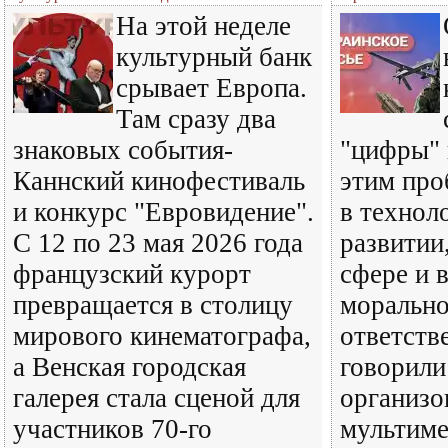
На этой неделе
культурный банк
срывает Европа.
Там сразу два
знаковых события-
"цифры" 
Каннский кинофестиваль
этим про
и конкурс "Евровидение".
в технол
С 12 по 23 мая 2026 года
развитии
французский курорт
сфере и 
превращается в столицу
моральн
мирового кинематографа,
ответств
а Венская городская
говорили
галерея стала сценой для
организо
участников 70-го
мультим