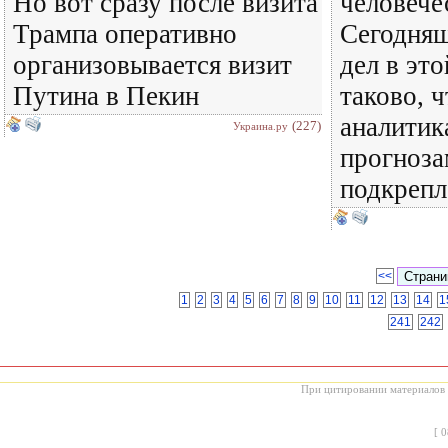
Но вот сразу после визита
человече
Трампа оперативно
Сегодня
организовывается визит
дел в эт
Путина в Пекин
таково, 
аналитика
(227)
Украина.ру
прогноза
подкреп
<<
1
2
3
4
5
6
7
8
9
10
11
12
13
14
1
241
242
При цитировании материалов с
[
0