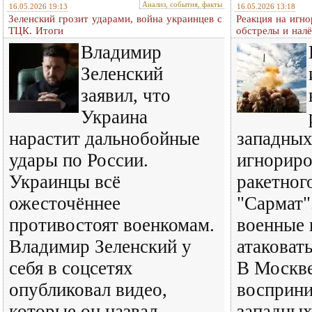
Анализ, события, факты
16.05.2026 19:13
16.05.2026 13:18
Зеленский грозит ударами, война украинцев с
Реакция на игно
ТЦК. Итоги
обстрелы и нал
Владимир
Зеленский
заявил, что
Украина
нарастит дальнобойные
западных
удары по России.
игнориро
Украинцы всё
ракетног
ожесточённее
"Сармат"
противостоят военкомам.
военные
Владимир Зеленский у
атаковат
себя в соцсетях
В Москве
опубликовал видео,
восприн
которые он назвал
западных