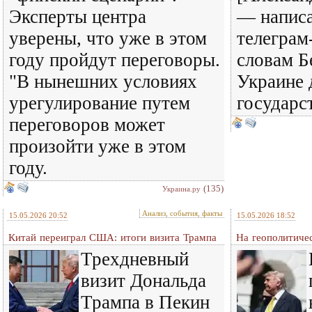
Эксперты центра
— написа
уверены, что уже в этом
телеграм
году пройдут переговоры.
словам Б
"В нынешних условиях
Украине 
урегулирование путем
государс
переговоров может
произойти уже в этом
году.
(135)
Украина.ру
Анализ, события, факты
15.05.2026 20:52
15.05.2026 18:52
Китай переиграл США: итоги визита Трампа
На геополитиче
Трехдневный
визит Дональда
Трампа в Пекин