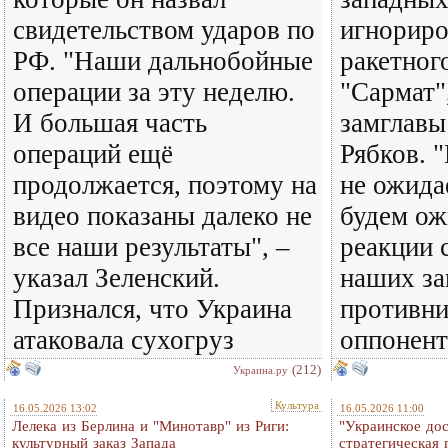
свидетельством ударов по
игнориро
РФ. "Наши дальнобойные
ракетног
операции за эту неделю.
"Сармат"
И большая часть
замглав
операций ещё
Рябков. 
продолжается, поэтому на
не ожида
видео показаны далеко не
будем ож
все наши результаты", –
реакции 
указал Зеленский.
наших з
Признался, что Украина
противни
атаковала сухогруз
оппонент
(212)
Украина.ру
Культура
16.05.2026 13:02
16.05.2026 11:00
Лелека из Берлина и "Минотавр" из Риги:
"Украинское до
культурный заказ Запада
стратегическая 