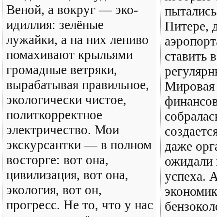
Веной, а вокруг — эко-
пытались
идиллия: зелёные
Питере, 
лужайки, а на них лениво
аэропорт
помахивают крыльями
ставить 
громадные ветряки,
регулярн
вырабатывая правильное,
Мировая 
экологически чистое,
финансов
политкорректное
собралас
электричество. Мои
создаетс
экскурсантки — в полном
даже орг
восторге: вот она,
ожидали 
цивилизация, вот она,
успеха. 
экология, вот он,
экономик
прогресс. Не то, что у нас
бензокол