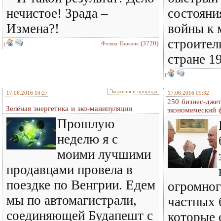
нечистое! Зрада –
состояни
Измена?!
войны к
строител
(3720)
Феликс Горелик
1
стране 1
1
Экология и природа
17.06.2016 10:27
17.06.2016 09:32
250 бизнес-джет
Зелёная энергетика и эко-манипуляции
экономический
Прошлую
неделю я с
моими лучшими
продавцами провела в
поездке по Венгрии. Едем
огромног
мы по автомагистрали,
частных 
соединяющей Будапешт с
которые 