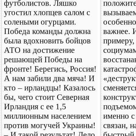
футболистов. Ляшко
положите
угостил хлопцев салом с
вызывае
солеными огурцами.
особенно
Победа команды должна
важнее. 
была вдохновить бойцов
примеру,
АТО на достижение
социумам
решающей Победы на
восстана
фронте! Берегись, Россия!
катастро
А нам забили два мяча! И
«дестру
кто – ирландцы! Казалось
сменяетс
бы, чего стоит Северная
констру
Ирландия с ее 1,5
подъемом
миллионным населением
именно с
против могучей Украины!
связан, 
– И такой результат! Дело
быстрый 