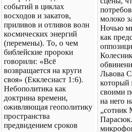
сцены, ч
событий в циклах
потребов
восходов и закатов,
молоко з
приливов и отливов волн
Ночью мн
космических энергий
как пред
(перемены). То, о чем
оппозици
библейские пророки
Колесник
говорили: «Всё
обвинени
возвращается на круги
Львова С
своя» (Екклесиаст 1:6).
который 
Небополитика как
своими п
доктрина времени,
на него 
оживляющая геополитику
„сотник 
пространства
Парасюк.
предвидением сроков
микрофон