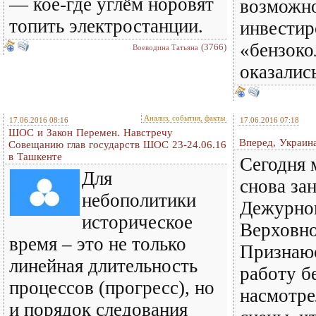
— кое-где углём норовят
возможн
топить электростанции.
инвестир
«бензоко
(3766)
Воеводина Татьяна
оказалис
Анализ, события, факты
17.06.2016 08:16
17.06.2016 07:18
ШОС и Закон Перемен. Навстречу
Вперед, Украин
Совещанию глав государств ШОС 23-24.06.16
в Ташкенте
Сегодня 
Для
снова за
небополитики
Дежурног
историческое
Верховно
время – это не только
Признаюс
линейная длительность
работу б
процессов (прогресс), но
насмотре
и порядок следования