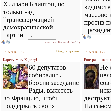
Хиллари Клинтон, но
ведомст
только над
массово 
"трансформацией
против п
демократической
президен
партии"…
(2618)
Александр Бродский
Юмор, сатира, шок
17.06.2016 16:40
17.06.2016 11:20
Карету мне, Карету!
Еще раз о нелок
60 депутатов
Не 
собирались
нел
бросив заседание
соз
Рады, вылететь
иск
во Францию, чтобы
деструкт
поддержать своих
На самом