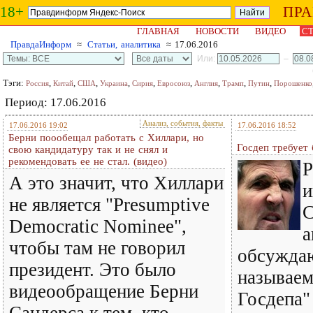
18+
ПР
ГЛАВНАЯ
НОВОСТИ
ВИДЕО
СТ
ПравдаИнформ
≈
Статьи, аналитика
≈ 17.06.2016
Или:
–
Тэги:
,
,
,
,
,
,
,
,
,
Россия
Китай
США
Украина
Сирия
Евросоюз
Англия
Трамп
Путин
Порошенко
Период: 17.06.2016
Анализ, события, факты
17.06.2016 19:02
17.06.2016 18:52
Берни поообещал работать с Хиллари, но
Госдеп требует
свою кандидатуру так и не снял и
рекомендовать ее не стал. (видео)
Р
А это значит, что Хиллари
и
не является "Presumptive
С
Democratic Nominee",
а
чтобы там не говорил
обсуждаю
президент. Это было
называем
видеообращение Берни
Госдепа"