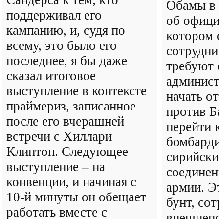
Сандерса к тем, кто
Обамы в 
поддерживал его
об офици
кампанию, и, судя по
котором 
всему, это было его
сотрудни
последнее, я бы даже
требуют 
сказал итоговое
админис
выступление в контексте
начать о
праймериз, записанное
против Б
после его вчерашней
перейти 
встречи с Хиллари
бомбард
Клинтон. Следующее
сирийски
выступление – на
соединен
конвенции, и начиная с
армии. Э
10-й минуты он обещает
бунт, со
работать вместе с
внешнепо