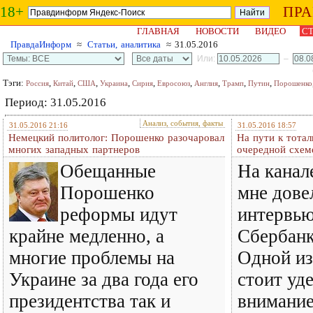
18+
ПР
ГЛАВНАЯ
НОВОСТИ
ВИДЕО
СТ
ПравдаИнформ
≈
Статьи, аналитика
≈ 31.05.2016
Или:
–
Тэги:
,
,
,
,
,
,
,
,
,
Россия
Китай
США
Украина
Сирия
Евросоюз
Англия
Трамп
Путин
Порошенко
Период: 31.05.2016
Анализ, события, факты
31.05.2016 21:16
31.05.2016 18:57
Немецкий политолог: Порошенко разочаровал
На пути к тота
многих западных партнеров
очередной схем
Обещанные
На канал
Порошенко
мне дове
реформы идут
интервью
крайне медленно, а
Сбербанк
многие проблемы на
Одной из
Украине за два года его
стоит уд
президентства так и
внимание