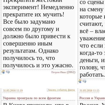
со сцены
эксперимент! Немедленно
на смену
прекратите их мучить!
которые 
Все было задумано
считают, 
совсем по другому и
всё – вла
должно было привести к
уважение
совершенно иным
что если
результатам. Однако
когда-то 
получилось то, что
деньги, и
получилось и это ужасно.
голову, ч
(2862)
Петров Иван
работать.
Анализ, события, факты
31.05.2016 11:19
31.05.2016 11:15
Украина проиграла по всем фронтам
Россия и Украин