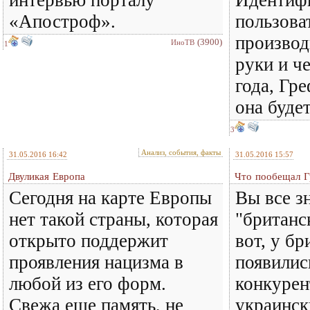
интервью порталу
Идентиф
«Апостроф».
пользова
производ
(3900)
ИноТВ
1
руки и че
года, Гре
она буде
3
Анализ, события, факты
31.05.2016 16:42
31.05.2016 15:57
Двуликая Европа
Что пообещал 
Сегодня на карте Европы
Вы все з
нет такой страны, которая
"британс
открыто поддержит
вот, у б
проявления нацизма в
появилис
любой из его форм.
конкурен
Свежа еще память, не
украинск