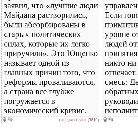
заявил, что «лучшие люди
управлен
Майдана растворились,
Если гов
были абсорбированы в
примитив
старых политических
уровне о
силах, которые их легко
людей от
приручили». Это Ющенко
принятия
называет одной из
никто ни 
главных причин того, что
отвечает
реформы проваливаются,
смесь: Д
а страна все глубже
обратных
погружается в
руководи
экономический кризис.
исполни
(3819)
Свободная Пресса