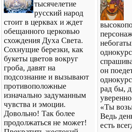
тысячелетие
русский народ
стоит в церквах и ждет
высокопо
обещанного церковью
персонаж
схождения Духа Света.
небогат
Сохнущие березки, как
однокурс
букеты цветов вокруг
спрашива
гроба, давят на
он поеде
подсознание и вызывают
однокурс
противоположные
рад бы, д
изначально задуманным
уверенно
чувства и эмоции.
«Ты возь
Довольно! Так более
Ведь ден
продолжаться не может!
есть всег
Прекратить жестокий