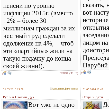
сказать,
пенсии по уровню
вот наст
инфляции 2015г. (вместо
историче
12% – более 30
открытия
миллионам граждан за их
заседани
честный труд сделали
лицом на
одолжение на 4%, – чтоб
доистори
эти «партийцы» жили на
Председа
такую подачку до конца
Парубий
своей жизни!).
(3107)
1
ВИКОР
4
Идеология,философия
31.05.2016 13:30
31.05.2016 12:49
РусЬ и Светый Дух
Отцы и дети
Вот уже не одно
Д