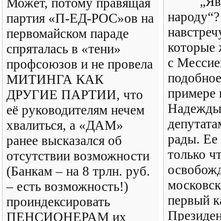
„Яв
Может, потому правящая
народу“?
партия «П-ЕД-РОС»ов на
навстреч
первомайском параде
которые 
спряталась в «тени»
с Мессие
профсоюзов и не провела
подобное
МИТИНГА КАК
примере 
ДРУГИЕ ПАРТИИ, что
Надежды 
её руководителям нечем
депутата
хвалиться, а «ДАМ»
рады. Ее
ранее высказался об
только ч
отсутствии возможности
освобожд
(Банкам – на 8 трлн. руб.
московск
– есть возможность!)
первый к
проиндексировать
Президе
ПЕНСИОНЕРАМ их