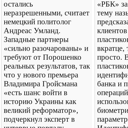
остались
«РБК» за
неразрешенными, считает
тему наз
немецкий политолог
предсказ
Андреас Умланд.
клиентов
Западные партнеры
пластико
«сильно разочарованы» и
вкратце, 
требуют от Порошенко
просто. 
реальных результатов, так
пластико
что у нового премьера
идентифи
Владимира Гройсмана
банка и 
«есть шанс войти в
операций
историю Украины как
использо
великий реформатор»,
биометри
подчеркнул эксперт в
параметр