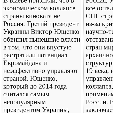
В Киеве признали, что в
Россия, 
экономическом коллапсе
все оста
страны виновата не
СНГ стра
Россия. Третий президент
из-за кр
Украины Виктор Ющенко
научно-т
обвинил нынешние власти
отставан
в том, что они впустую
стран ми
растратили потенциал
архаично
Евромайдана и
структур
неэффективно управляют
19 века, 
страной. Ющенко,
управлен
который до 2014 года
коллапса
считался самым
применим
непопулярным
России. 
президентом Украины,
заключае