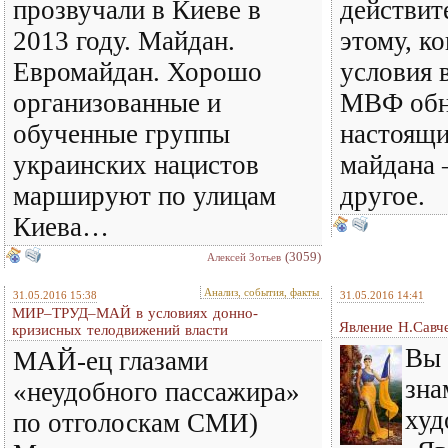
прозвучали в Киеве в
действит
2013 году. Майдан.
этому, к
Евромайдан. Хорошо
условия 
организованные и
МВФ обн
обученные группы
настоящ
украинских нацистов
майдана 
маршируют по улицам
другое.
Киева…
(3059)
Алексей Зотьев
Анализ, события, факты
31.05.2016 15:38
31.05.2016 14:41
МИР–ТРУД–МАЙ в условиях донно-
Явление Н.Савч
кризисных телодвижений власти
Вы 
МАЙ-ец глазами
зна
«неудобного пассажира»
худ
по отголоскам СМИ)