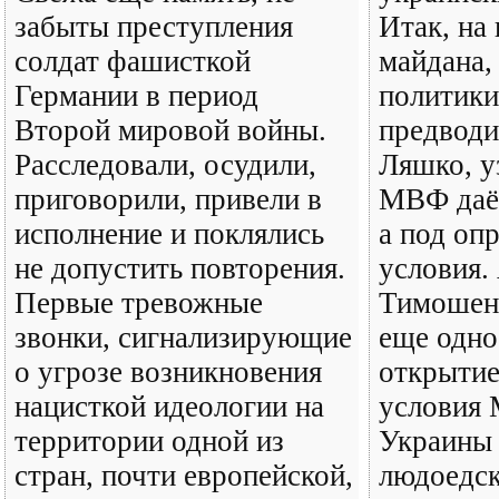
забыты преступления
Итак, на
солдат фашисткой
майдана,
Германии в период
политики
Второй мировой войны.
предводи
Расследовали, осудили,
Ляшко, у
приговорили, привели в
МВФ даёт
исполнение и поклялись
а под оп
не допустить повторения.
условия.
Первые тревожные
Тимошенк
звонки, сигнализирующие
еще одно
о угрозе возникновения
открытие
нацисткой идеологии на
условия
территории одной из
Украины 
стран, почти европейской,
людоедск