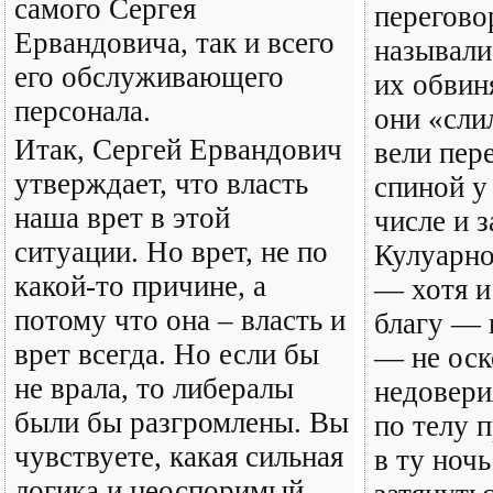
самого Сергея
перегово
Ервандовича, так и всего
называли
его обслуживающего
их обвин
персонала.
они «сли
Итак, Сергей Ервандович
вели пер
утверждает, что власть
спиной у 
наша врет в этой
числе и з
ситуации. Но врет, не по
Кулуарно
какой-то причине, а
— хотя и
потому что она – власть и
благу — 
врет всегда. Но если бы
— не оск
не врала, то либералы
недовери
были бы разгромлены. Вы
по телу 
чувствуете, какая сильная
в ту ночь
логика и неоспоримый