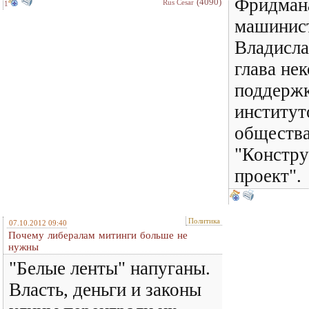
Фридман
(4090)
Rus Cesar
1
машинис
Владисла
глава не
поддержк
институт
обществ
"Констр
проект".
Политика
07.10.2012 09:40
Почему либералам митинги больше не
нужны
"Белые ленты" напуганы.
Власть, деньги и законы