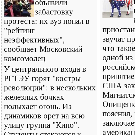
объявили
забастовку
протеста: их вуз попал в
приостан
"рейтинг
звучат п
неэффективных",
что тако
сообщает Московский
одной из
комсомолец
российск
У центрального входа в
принятие
РГТЭУ горят "костры
США зако
революции": в нескольких
Магнитск
железных бочках
Онищенко
полыхает огонь. Из
пояснил,
динамиков орет на всю
заключае
улицу группа "Кино".
американ
Студенты стекаются к