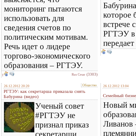
Бабурина
мониторинг пытаются
которое 
использовать для
встрече 
сведения счетов по
РГТЭУ в 
политическим мотивам.
передае
Речь идет о лидере
торгово-экономического
образования – РГТЭУ.
(3303)
Rus Cesar
1
Общество
26.12.2012 20:20
26.12.2012 13:04
РГТЭУ: как секретарша приказала снять
Семейный бизне
Бабурина (видео)
Новый м
Ученый совет
образова
#РГТЭУ не
Ливанов
признал приказ
племянн
секретарши