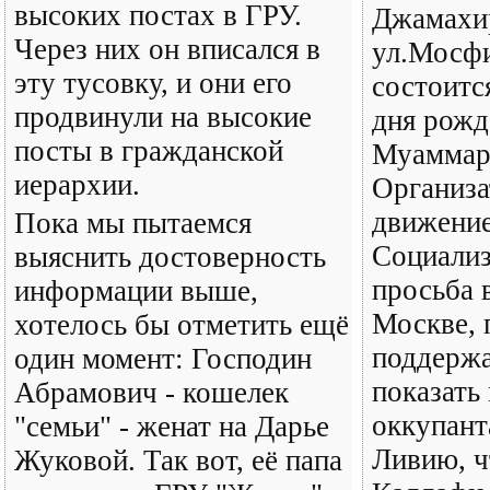
высоких постах в ГРУ.
Джамахи
Через них он вписался в
ул.Мосфи
эту тусовку, и они его
состоится
продвинули на высокие
дня рожд
посты в гражданской
Муаммар
иерархии.
Организа
движение
Пока мы пытаемся
Социализ
выяснить достоверность
просьба 
информации выше,
Москве, 
хотелось бы отметить ещё
поддержа
один момент: Господин
показать
Абрамович - кошелек
оккупант
"семьи" - женат на Дарье
Ливию, 
Жуковой. Так вот, её папа