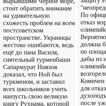
защиту Р
вырывшими Черное море,
"неопред
стоит обратить внимание
По офици
на удивительную
отказ мэр
схожесть проблем на всем
олимпийс
постсоветском
Вероятно
пространстве. Украинцы
должна б
жестоко ошибаются, ведь
по площ
ещё до пана Василя,
дабы из 
сиятельный турменбаши
олимпийс
Сапармурат Ниязов
возгорел
доказал, что Ной был
Комичен 
туркменом, и заставил
для отказ
всех школьников учить
духопод
наизусть свою великую
после уж
книгу Рухнама, которой