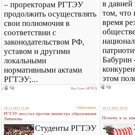
в давней 
– проректорам РГТЭУ
том, что
продолжить осуществлять
время ре
свои полномочия в
обществе
соответствии с
национал
законодательством РФ,
патриоти
уставом и другими
Бабурин 
локальными
конкурен
нормативными актами
этом пол
РГТЭУ;...
(4763)
Rus Cesar
1
Образование
19.12.2012 11:41
10.12.2012 19:32
РГТЭУ восстал против министра образования
Почему я за за
Ливанова
Студенты РГТЭУ