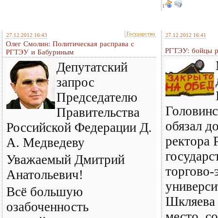
1
Государство
27.12.2012 16:43
27.12.2012 16:41
Олег Смолин: Политическая расправа с
РГТЭУ: бойцы р
РГТЭУ и Бабуриным
Депутатский
запрос
Председателю
Головинс
Правительства
обязал д
Российской Федерации Д.
ректора 
А. Медведеву
государс
Уважаемый Дмитрий
торгово-
Анатольевич!
универси
Всё большую
Шкляева 
озабоченность
место, с