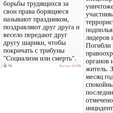
борьбы трудящихся за
уничтоже
свои права борящиеся
участник
называют праздником,
террорис
поздравляют друг друга и
подполья
весело передают друг
лидеров 
другу шарики, чтобы
Погибли 
покричать с трибуны
правоохр
"Социализм или смерть".
органов 
(3138)
Rus Cesar
1
житель.
месяц го
спокойны
последни
отмечено
инцидент