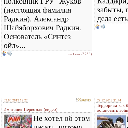
Каддафи,
полковник ГРУ "Жуков"
забыты, 
(настоящая фамилия
дела есть
Радкин). Александр
Шайяборхович Радкин.
Основатель «Синтез
ойл»...
(5753)
Rus Cesar
Общество
03.05.2013 12:22
29.12.2012 21:44
Терроризм как б
Имитация Первомая (видео)
остановить вой
Не хотел об этом
писать, потому