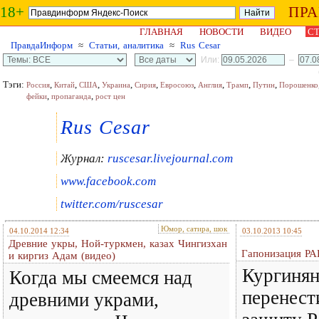
18+
ПР
ГЛАВНАЯ
НОВОСТИ
ВИДЕО
СТ
ПравдаИнформ
≈
Статьи, аналитика
≈
Rus Cesar
Или:
–
Тэги:
,
,
,
,
,
,
,
,
,
Россия
Китай
США
Украина
Сирия
Евросоюз
Англия
Трамп
Путин
Порошенко
,
,
фейки
пропаганда
рост цен
Rus Cesar
Журнал:
ruscesar.livejournal.com
www.facebook.com
twitter.com/ruscesar
Юмор, сатира, шок
04.10.2014 12:34
03.10.2013 10:45
Древние укры, Ной-туркмен, казах Чингизхан
Гапонизация РА
и киргиз Адам (видео)
Кургиня
Когда мы смеемся над
перенест
древними украми,