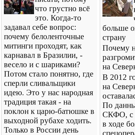
что грустно всё
это. Когда-то
задавал себе вопрос:
больше о
почему белоленточные
страну
митинги проходят, как
Почему н
карнавал в Бразилии, -
разгроми
весело и с шариками?
на Север
Потом стало понятно, где
В 2012 г
сперли сливальщики
на Север
идею. Это у нас народная
оставала
традиция такая - на
По данн
поклон к царю-батюшке в
СКФО, с 
выходной рубахе ходить.
в ходе б
Только в России день
спецопер