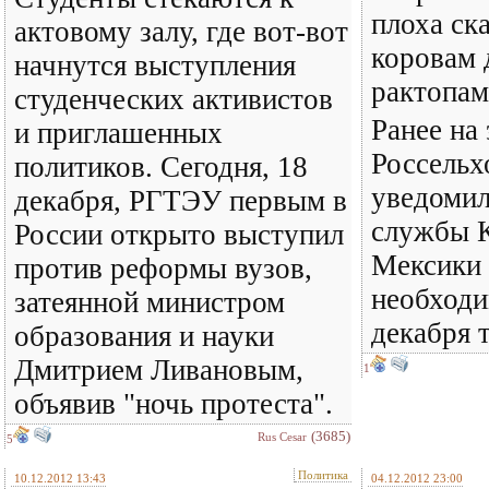
плоха ск
актовому залу, где вот-вот
коровам 
начнутся выступления
рактопам
студенческих активистов
Ранее на
и приглашенных
Россельх
политиков. Сегодня, 18
уведомил
декабря, РГТЭУ первым в
службы 
России открыто выступил
Мексики 
против реформы вузов,
необходи
затеянной министром
декабря т
образования и науки
Дмитрием Ливановым,
1
объявив "ночь протеста".
(3685)
Rus Cesar
5
Политика
10.12.2012 13:43
04.12.2012 23:00