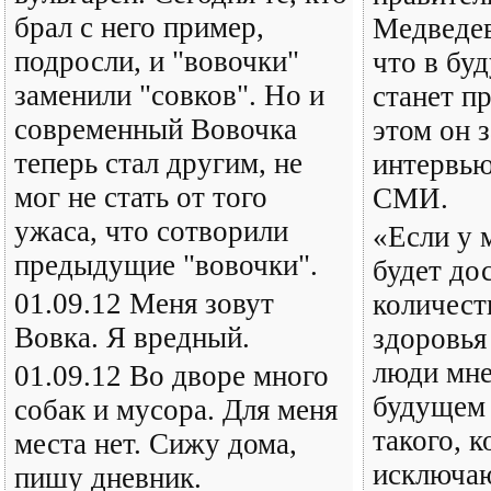
брал с него пример,
Медведев
подросли, и "вовочки"
что в бу
заменили "совков". Но и
станет п
современный Вовочка
этом он з
теперь стал другим, не
интервь
мог не стать от того
СМИ.
ужаса, что сотворили
«Если у 
предыдущие "вовочки".
будет до
01.09.12 Меня зовут
количест
Вовка. Я вредный.
здоровья
люди мне
01.09.12 Во дворе много
будущем 
собак и мусора. Для меня
такого, к
места нет. Сижу дома,
исключа
пишу дневник.