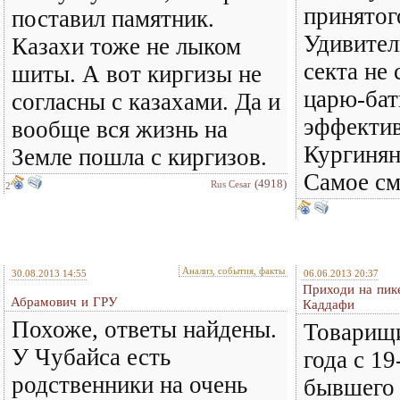
принятог
поставил памятник.
Удивител
Казахи тоже не лыком
секта не
шиты. А вот киргизы не
царю-бат
согласны с казахами. Да и
эффектив
вообще вся жизнь на
Кургиня
Земле пошла с киргизов.
Самое с
(4918)
Rus Cesar
2
Анализ, события, факты
30.08.2013 14:55
06.06.2013 20:37
Приходи на пик
Абрамович и ГРУ
Каддафи
Похоже, ответы найдены.
Товарищи
У Чубайса есть
года с 19
родственники на очень
бывшего 