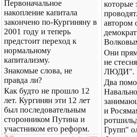
Первоначальное
которые 
накопление капитала
проводят
закончено по-Кургиняну в
автором 
2001 году и теперь
демокра
предстоит переход к
Волковы
нормальному
Они прям
капитализму.
не стесн
Знакомые слова, не
ЛЮДИ".
правда ли?
Два пом
Как будто не прошло 12
Навально
лет. Кургинян эти 12 лет
занимаю
был последовательным
и Росяма
сторонником Путина и
ротшильд
участником его реформ.
Групп" о