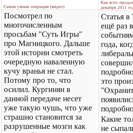
Как всех продал
Самая умная операция (видео)
декабря 2011 го
Посмотрел по
Статья в
многочисленным
ещё раз 
просьбам "Суть Игры"
событиям
про Магницкого. Дальше
года, ког
этой истории смотреть
либералы
очередную наваленную
совершил
кучу вранья не стал.
подробно
Потому про то, что
это прои
осилил. Кургинян в
"Охранит
данной передаче несет
появилис
уже такую чушь, что уже
подробно
страшно становится за
Какие то
разрушенные мозги как
не сыпал