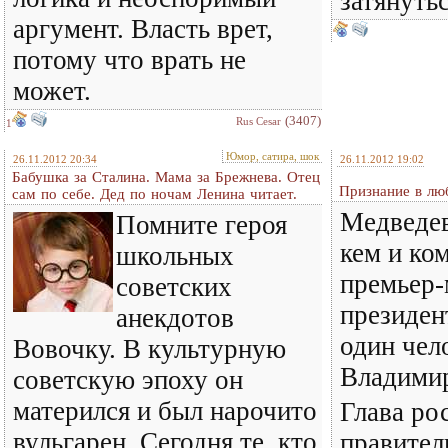
затянутьс
аргумент. Власть врет,
потому что врать не
может.
(3407)
Rus Cesar
1
Юмор, сатира, шок
26.11.2012 20:34
26.11.2012 19:02
Бабушка за Сталина. Мама за Брежнева. Отец
Признание в лю
сам по себе. Дед по ночам Ленина читает.
Медведев
Помните героя
кем и ко
школьных
премьер-
советских
президент
анекдотов
один чел
Вовочку. В культурную
Владими
советскую эпоху он
матерился и был нарочито
Глава ро
вульгарен. Сегодня те, кто
правител