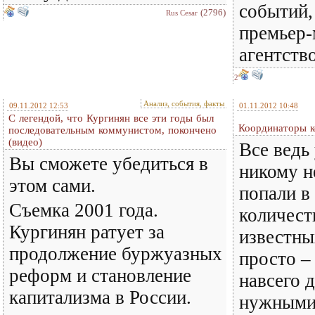
событий,
(2796)
Rus Cesar
премьер-
агентств
2
Анализ, события, факты
09.11.2012 12:53
01.11.2012 10:48
С легендой, что Кургинян все эти годы был
Координаторы к
последовательным коммунистом, покончено
(видео)
Все ведь
Вы сможете убедиться в
никому н
этом сами.
попали в
Съемка 2001 года.
количест
Кургинян ратует за
известны
продолжение буржуазных
просто – 
реформ и становление
навсего 
капитализма в России.
нужными