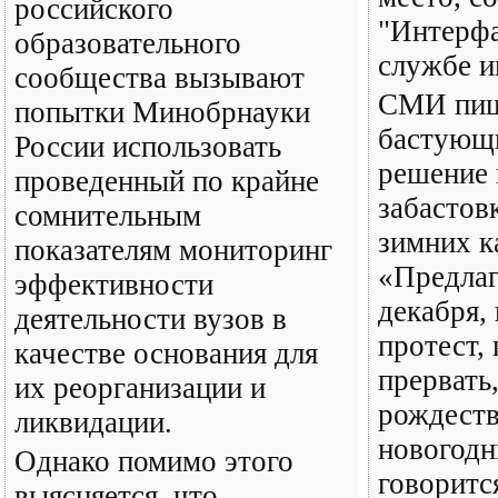
российского
"Интерфа
образовательного
службе и
сообщества вызывают
СМИ пиш
попытки Минобрнауки
бастующ
России использовать
решение 
проведенный по крайне
забастов
сомнительным
зимних к
показателям мониторинг
«Предлаг
эффективности
декабря,
деятельности вузов в
протест, 
качестве основания для
прервать,
их реорганизации и
рождеств
ликвидации.
новогодн
Однако помимо этого
говоритс
выясняется, что