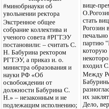
вице-пре
#минобрнауки об
О.Рогози
увольнении ректора
стать ви
Экстренное общее
Рогозин 
собрание коллектива и
печально
ученого совета #РГТЭУ
партию "
постановили: – считать С.
которую 
Н. Бабурина ректором
некоторо
РГТЭУ, а приказ и. о.
входил С
министра образования и
Между Р
науки РФ «Об
Бабурин
освобождении от
разногла
должности Бабурина С.
их закля
Н.» – незаконным и не
Дело, вер
подлежащим исполнению;