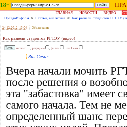
18+
ПР
ГЛАВНАЯ
НОВОСТИ
ВИДЕО
СТ
ПравдаИнформ
≈
Статьи, аналитика
≈
Как развели студентов РГТЭУ (в
24.12.2012
, 13:04
Образование
Как развели студентов РГТЭУ (видео)
,
,
,
митинг
реформы
фильм
Rus Cesar
Rus Cesar
Вчера начали мочить РГ
после решения о возобно
эта "забастовка" имеет
с
самого начала. Тем не ме
определенный шанс пере