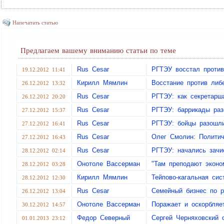
Напечатать статью
Предлагаем вашему вниманию статьи по теме
Rus Cesar
РГТЭУ восстал против
19.12.2012 11:41
Кирилл Мямлин
Восстание против либ
26.12.2012 13:32
Rus Cesar
РГТЭУ: как секретарш
26.12.2012 20:20
Rus Cesar
РГТЭУ: баррикады раз
27.12.2012 15:37
Rus Cesar
РГТЭУ: бойцы разошл
27.12.2012 16:41
Rus Cesar
Олег Смолин: Полити
27.12.2012 16:43
Rus Cesar
РГТЭУ: начались зачи
28.12.2012 02:14
Онотоле Вассерман
"Там преподают эконо
28.12.2012 03:28
Кирилл Мямлин
Тейпово-кагальная си
28.12.2012 12:30
Rus Cesar
Семейный бизнес по 
26.12.2012 13:04
Онотоле Вассерман
Поражает и оскорбляет
30.12.2012 14:57
Федор Северный
Сергей Черняховский 
01.01.2013 23:12