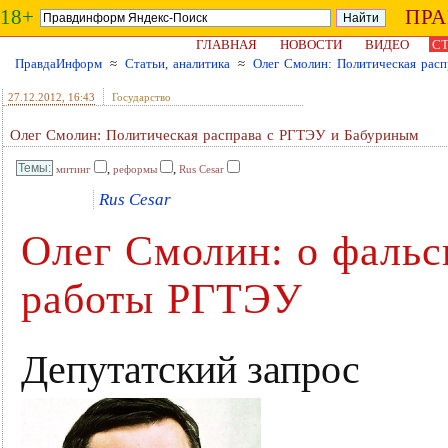
18+
ПР
ГЛАВНАЯ
НОВОСТИ
ВИДЕО
СТ
ПравдаИнформ
≈
Статьи, аналитика
≈
Олег Смолин: Политическая рас
27.12.2012
, 16:43
Государство
Олег Смолин: Политическая расправа с РГТЭУ и Бабуриным
,
,
митинг
реформы
Rus Cesar
Rus Cesar
Олег Смолин: о фальс
работы РГТЭУ
Депутатский запрос