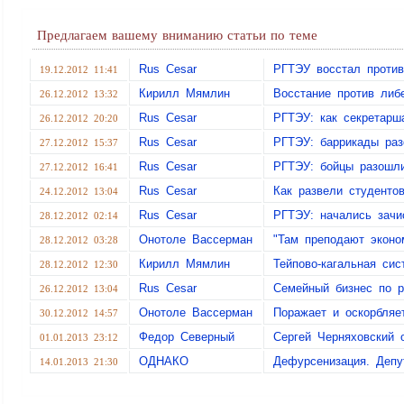
Предлагаем вашему вниманию статьи по теме
Rus Cesar
РГТЭУ восстал против
19.12.2012 11:41
Кирилл Мямлин
Восстание против либ
26.12.2012 13:32
Rus Cesar
РГТЭУ: как секретарш
26.12.2012 20:20
Rus Cesar
РГТЭУ: баррикады раз
27.12.2012 15:37
Rus Cesar
РГТЭУ: бойцы разошл
27.12.2012 16:41
Rus Cesar
Как развели студенто
24.12.2012 13:04
Rus Cesar
РГТЭУ: начались зачи
28.12.2012 02:14
Онотоле Вассерман
"Там преподают эконо
28.12.2012 03:28
Кирилл Мямлин
Тейпово-кагальная си
28.12.2012 12:30
Rus Cesar
Семейный бизнес по 
26.12.2012 13:04
Онотоле Вассерман
Поражает и оскорбляет
30.12.2012 14:57
Федор Северный
Сергей Черняховский 
01.01.2013 23:12
ОДНАКО
Дефурсенизация. Депут
14.01.2013 21:30