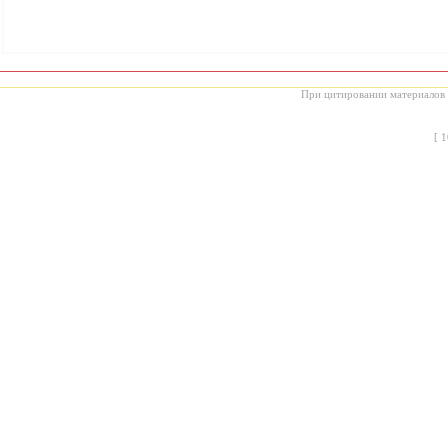
При цитировании материалов с
[
1