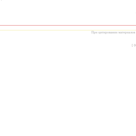
При цитировании материалов с
[
0