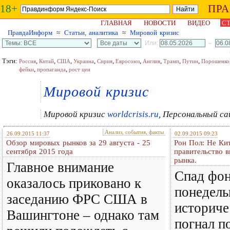
18+
ПР
ГЛАВНАЯ
НОВОСТИ
ВИДЕО
СТ
ПравдаИнформ
≈
Статьи, аналитика
≈
Мировой кризис
Или:
–
Тэги:
,
,
,
,
,
,
,
,
,
Россия
Китай
США
Украина
Сирия
Евросоюз
Англия
Трамп
Путин
Порошенко
,
,
фейки
пропаганда
рост цен
Мировой кризис
Мировой кризис
worldcrisis.ru
, Персональный с
Анализ, события, факты
26.09.2015 11:37
02.09.2015 09:23
Обзор мировых рынков за 29 августа - 25
Рон Пол: Не Ки
сентября 2015 года
правительство 
рынка.
Главное внимание
Спад фон
оказалось приковано к
понедель
заседанию ФРС США в
историче
Вашингтоне – однако там
погнал п