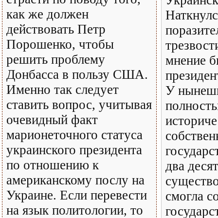
Украинск
как же должен
Наткнулс
действовать Петр
поразите
Порошенко, чтобы
трезвост
решить проблему
мнение 
Донбасса в пользу США.
президен
Именно так следует
У нынеш
ставить вопрос, учитывая
полность
очевидный факт
историче
марионеточного статуса
собствен
украинского президента
государс
по отношению к
два деся
американскому послу на
существо
Украине. Если перевести
смогла со
на язык политологии, то
государс