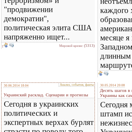
терроризмом» и
неотъем
"продвижении
каждого
демократии",
образова
политическая элита США
американ
напряженно ищет...
месяце я
Западно
(5313)
Мировой кризис
1
длинным 
маршруто
Анализ, события, факты
30.05.2014 20:08
30.06.2014 18:04
Десять шагов в
Украинский расклад. Сценарии и прогнозы
Украины как са
Сегодня в украинских
Сегодня 
политических и
штамп ис
экспертных верхах бурлят
нежизне
страсти по поводу того,