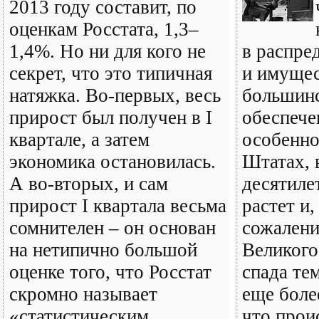
2013 году составит, по
оценкам Росстата, 1,3–
1,4%. Но ни для кого не
в распре
секрет, что это типичная
и имущес
натяжка. Во-первых, весь
большин
прирост был получен в I
обеспече
квартале, а затем
особенно
экономика остановилась.
Штатах, 
А во-вторых, и сам
десятиле
прирост I квартала весьма
растет и
сомнителен – он основан
сожалени
на нетипично большой
Великого
оценке того, что Росстат
спада те
скромно называет
еще боле
«статистическим
что прои