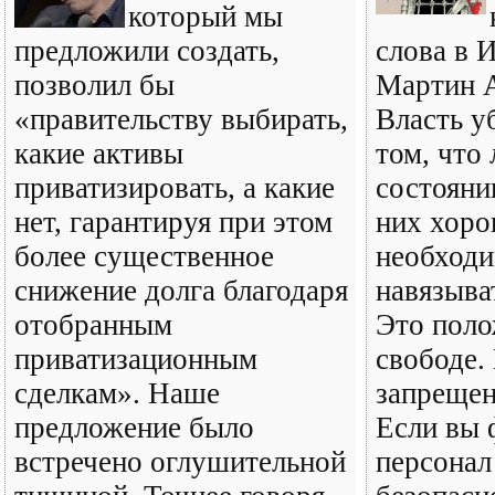
который мы
предложили создать,
слова в 
позволил бы
Мартин А
«правительству выбирать,
Власть у
какие активы
том, что 
приватизировать, а какие
состояни
нет, гарантируя при этом
них хоро
более существенное
необход
снижение долга благодаря
навязыва
отобранным
Это поло
приватизационным
свободе.
сделкам». Наше
запрещен
предложение было
Если вы 
встречено оглушительной
персонал