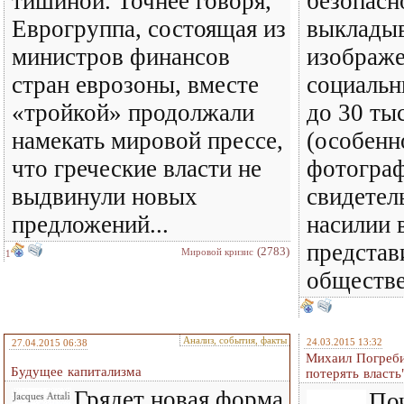
тишиной. Точнее говоря,
безопасн
Еврогруппа, состоящая из
выкладыв
министров финансов
изображе
стран еврозоны, вместе
социальн
«тройкой» продолжали
до 30 тыс
намекать мировой прессе,
(особенн
что греческие власти не
фотогра
выдвинули новых
свидетел
предложений...
насилии 
представ
(2783)
Мировой кризис
1
обществе
Анализ, события, факты
24.03.2015 13:32
27.04.2015 06:38
Михаил Погреби
Будущее капитализма
потерять власть
Грядет новая форма
По