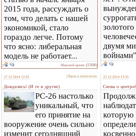
вынужден
2015 года, рассуждать о
суррогаты
том, что делать с нашей
золотого
экономикой, стало
человече
гораздо легче. Потому
двумя м
что ясно: либеральная
войнами"
модель не работает...
(5308)
Мировой кризис
1
3
Наука и технологии
27.12.2014 12:01
22.12.2014 13:35
Дождались! (И те и другие)
Снова о центроб
РС-26 настолько
Продолж
уникальный, что
наблюдат
его принятие на
которую
вооружение очень сильно
определи
изменит сегодняшний
косвенно