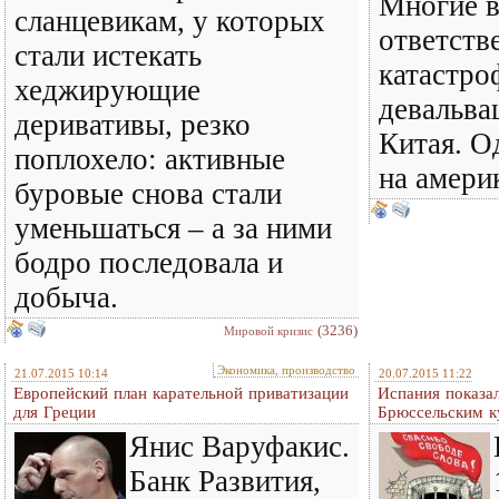
Многие в
сланцевикам, у которых
ответств
стали истекать
катастро
хеджирующие
девальв
деривативы, резко
Китая. О
поплохело: активные
на амери
буровые снова стали
уменьшаться – а за ними
бодро последовала и
добыча.
(3236)
Мировой кризис
Экономика, производство
21.07.2015 10:14
20.07.2015 11:22
Европейский план карательной приватизации
Испания показал
для Греции
Брюссельским к
Янис Варуфакис.
Банк Развития,