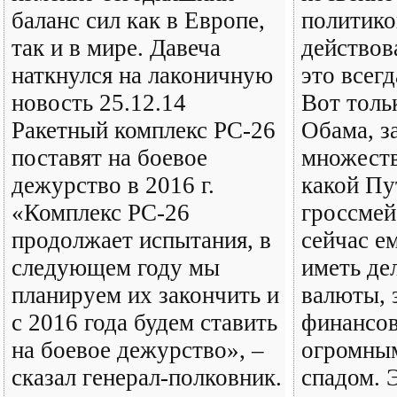
баланс сил как в Европе,
политико
так и в мире. Давеча
действов
наткнулся на лаконичную
это всегд
новость 25.12.14
Вот толь
Ракетный комплекс РС-26
Обама, з
поставят на боевое
множеств
дежурство в 2016 г.
какой Пу
«Комплекс РС-26
гроссмей
продолжает испытания, в
сейчас е
следующем году мы
иметь де
планируем их закончить и
валюты, 
с 2016 года будем ставить
финансов
на боевое дежурство», –
огромны
сказал генерал-полковник.
спадом. 