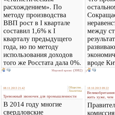
расхождением». По
остально
методу производства
Сокращае
ВВП рост в I квартале
неравенс
составил 1,6% к I
между ст
кварталу предыдущего
результат
года, но по методу
развива
использования доходов
экономич
того же Росстата дала 0%.
вроде Ки
(3082)
Мировой кризис
1
Общество
08.11.2013 21:42
18.10.2013 09:22
Аналитика
Великобритания:
Тревожный звоночек для промышленности
жить хуже, чем 
В 2014 году многие
Правител
свердловские
комиссия