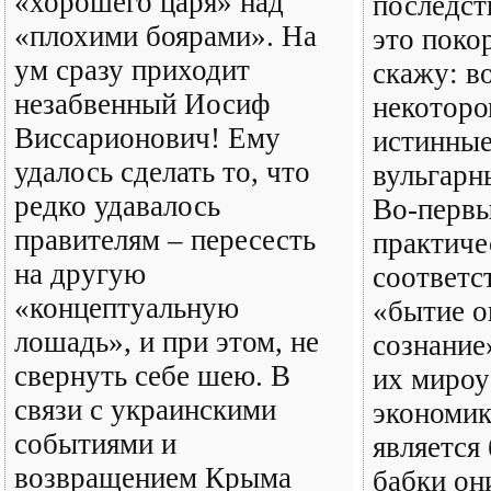
«хорошего царя» над
последст
«плохими боярами». На
это поко
ум сразу приходит
скажу: в
незабвенный Иосиф
некотор
Виссарионович! Ему
истинные
удалось сделать то, что
вульгарн
редко удавалось
Во-первы
правителям – пересесть
практиче
на другую
соответс
«концептуальную
«бытие о
лошадь», и при этом, не
сознание
свернуть себе шею. В
их мироу
связи с украинскими
экономик
событиями и
является 
возвращением Крыма
бабки он