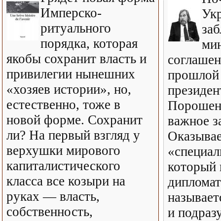
Имперско-
Ук
ритуального
заб
порядка, которая
ми
якобы сохранит власть и
соглашен
привилегии нынешних
прошлой
«хозяев истории», но,
президен
естественно, тоже в
Порошен
новой форме. Сохранит
важное з
ли? На первый взгляд у
Оказывает
верхушки мирового
«специал
капиталистического
который 
класса все козыри на
дипломат
руках — власть,
называет
собственность,
и подраз