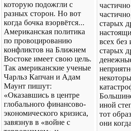
которую подожгли с
частично
разных сторон. Но вот
частично
когда бочка взорвётся...
старых д
Американская политика
настоящи
по провоцированию
всех без
конфликтов на Ближнем
старых д
Востоке имеет свою цель.
денежные
Так американские ученые
неприятн
Чарльз Капчан и Адам
некоторы
Маунт пишут:
катастро
«Оказавшись в центре
Большинс
глобального финансово-
иной сте
экономического кризиса,
тот обра
завязнув в «войне с
они когд