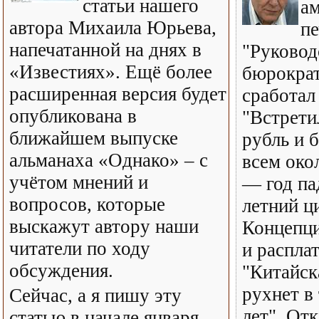
статьи нашего
а
автора Михаила Юрьева,
пе
напечатанной на днях в
"Руково
«Известиях». Ещё более
бюрократ
расширенная версия будет
сработал
опубликована в
"Встрети
ближайшем выпуске
рубль и 
альманаха «Однако» – с
всем окол
учётом мнений и
— год па
вопросов, которые
летний ц
выскажут автору наши
Концепци
читатели по ходу
и расплат
обсуждения.
"Китайск
рухнет в
Сейчас, а я пишу эту
лет". Отк
статью в начале января