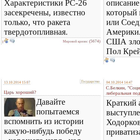
Характеристики РС-26
описание
засекречены, известно
который 
только, что ракета
или Сое
твердотопливная.
Америки.
США зло
(5674)
Мировой кризис
1
Пол Крей
Государство
13.10.2014 15:07
04.10.2014 14:47
С.Белкин, "Соц
Царь хороший?
либеральная под
Давайте
Краткий 
попытаемся
выступле
вспомнить из истории
Ходорков
какую-нибудь победу
приватиз