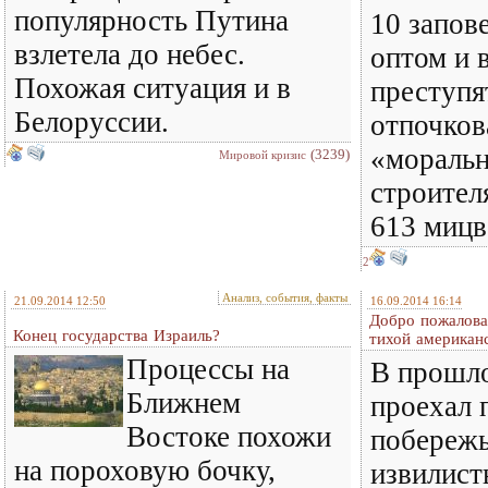
популярность Путина
10 запов
взлетела до небес.
оптом и 
Похожая ситуация и в
преступят
Белоруссии.
отпочков
«моральн
(3239)
Мировой кризис
строител
613 мицв
2
Анализ, события, факты
21.09.2014 12:50
16.09.2014 16:14
Добро пожалова
Конец государства Израиль?
тихой американ
Процессы на
В прошло
Ближнем
проехал 
Востоке похожи
побереж
на пороховую бочку,
извилис