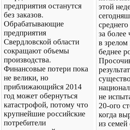
предприятия останутся
этой неде
без заказов.
сегодняш
Обрабатывающие
среднего
предприятия
за более 
Свердловской области
в зрелом
сокращают объемы
беднее р
производства.
Просочи
Финансовые потери пока
результа
не велики, но
существ
приближающийся 2014
национал
год может обернуться
не испыт
катастрофой, потому что
20-ого ст
крупнейшие российские
когда выр
потребители
из семей