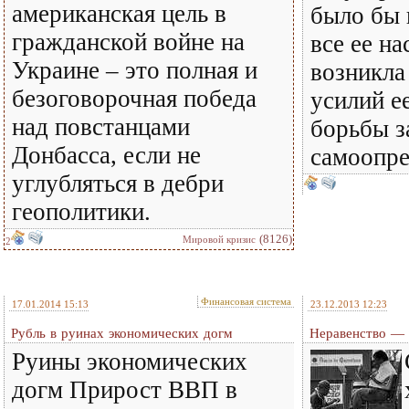
американская цель в
было бы 
гражданской войне на
все ее на
Украине – это полная и
возникла 
безоговорочная победа
усилий е
над повстанцами
борьбы з
Донбасса, если не
самоопр
углубляться в дебри
геополитики.
(8126)
Мировой кризис
2
Финансовая система
17.01.2014 15:13
23.12.2013 12:23
Рубль в руинах экономических догм
Неравенство — 
Руины экономических
догм Прирост ВВП в