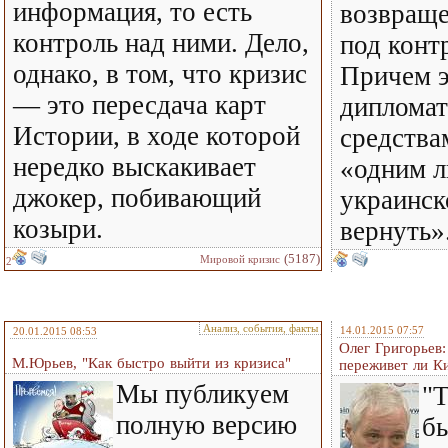
информация, то есть
возвраще
контроль над ними. Дело,
под конт
однако, в том, что кризис
Причем э
— это пересдача карт
диплома
Истории, в ходе которой
средствам
нередко выскакивает
«одним 
джокер, побивающий
украинск
козыри.
вернуть»
(5187)
Мировой кризис
2
Анализ, события, факты
14.01.2015 07:57
20.01.2015 08:53
Олег Григорьев:
М.Юрьев, "Как быстро выйти из кризиса"
переживет ли К
Мы публикуем
"
полную версию
бы