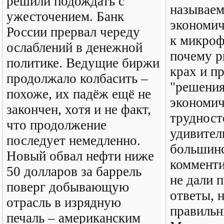
решили подождать с
называем
ужесточением. Банк
экономич
России прервал череду
к микроф
ослаблений в денежной
почему р
политике. Ведущие биржи
крах и п
продолжало колбасить –
"решения
похоже, их падёж ещё не
экономи
закончен, хотя и не факт,
трудност
что продолжение
удивител
последует немедленно.
большинс
Новый обвал нефти ниже
комменти
50 долларов за баррель
не дали 
поверг добывающую
ответы, н
отрасль в изрядную
правильн
печаль – американским