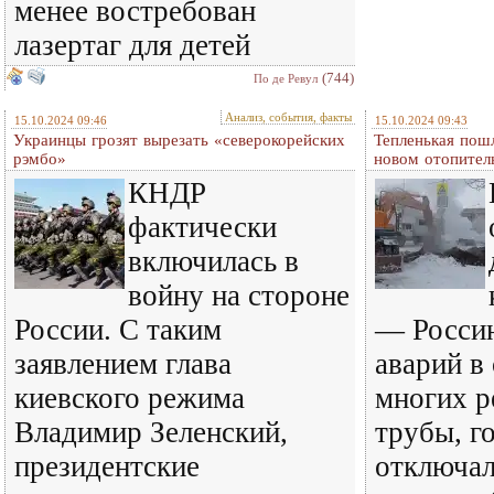
менее востребован
лазертаг для детей
(744)
По де Ревул
Анализ, события, факты
15.10.2024 09:46
15.10.2024 09:43
Украинцы грозят вырезать «северокорейских
Тепленькая пошл
рэмбо»
новом отопител
КНДР
фактически
включилась в
войну на стороне
России. С таким
— Россию
заявлением глава
аварий в
киевского режима
многих р
Владимир Зеленский,
трубы, г
президентские
отключал