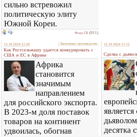
сильно встревожил
политическую элиту
Южной Кореи.
(911)
Фонд СК
Экономика, производство
15.10.2024 12:20
15.10.2024 11:12
Как Ростсельмашу удается конкурировать с
Сделка с дьяво
США и ЕС в Африке
Африка
становится
значимым
направлением
европейс
для российского экспорта.
является 
В 2023-м доля поставок
дьяволом
товаров на континент
десятка 
удвоилась, обогнав