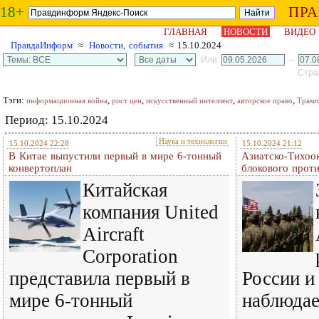
18+
ПР
ГЛАВНАЯ
НОВОСТИ
ВИДЕО
ПравдаИнформ
≈
Новости, события
≈ 15.10.2024
Или:
–
Стран
Тэги:
,
,
,
,
информационная война
рост цен
искусственный интеллект
авторское право
Трамп
Период: 15.10.2024
Наука и технологии
15.10.2024 22:28
15.10.2024 21:12
В Китае выпустили первый в мире 6-тонный
Азиатско-Тихоо
конвертоплан
блокового проти
Китайская
компания United
Aircraft
Corporation
представила первый в
России и
мире 6-тонный
наблюдае