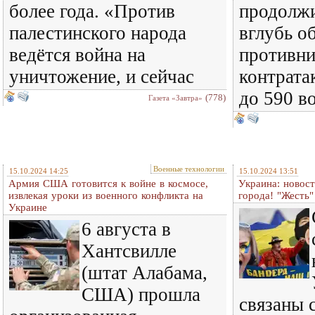
более года. «Против
продолж
палестинского народа
вглубь о
ведётся война на
противни
уничтожение, и сейчас
контрата
до 590 в
(778)
Газета «Завтра»
Военные технологии
15.10.2024 14:25
15.10.2024 13:51
Армия США готовится к войне в космосе,
Украина: новост
извлекая уроки из военного конфликта на
города! "Жесть"
Украине
6 августа в
Хантсвилле
(штат Алабама,
США) прошла
связаны 