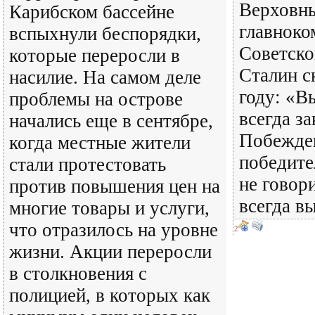
Верховн
Карибском бассейне
главнок
вспыхнули беспорядки,
Советск
которые переросли в
Сталин с
насилие. На самом деле
году: «В
проблемы на острове
всегда з
начались еще в сентябре,
Побежде
когда местные жители
победите
стали протестовать
не говор
против повышения цен на
всегда в
многие товары и услуги,
что отразилось на уровне
2
жизни. Акции переросли
в столкновения с
полицией, в которых как