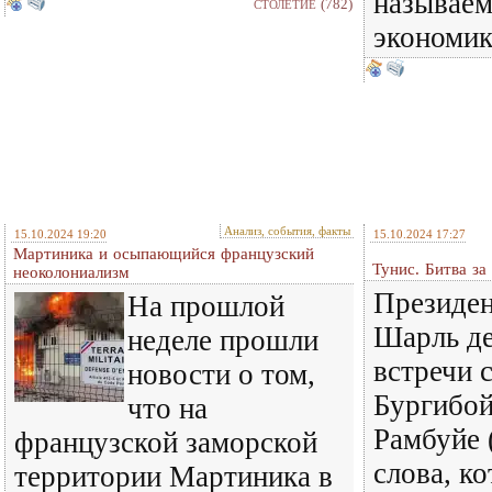
называе
(782)
СТОЛЕТИЕ
экономи
Анализ, события, факты
15.10.2024 19:20
15.10.2024 17:27
Мартиника и осыпающийся французский
Тунис. Битва за
неоколониализм
Президе
На прошлой
Шарль де
неделе прошли
встречи 
новости о том,
Бургибой
что на
Рамбуйе 
французской заморской
слова, к
территории Мартиника в