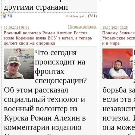
другими странами
(781)
Polit Navigator
Военные действия
15.10.2024 09:31
15.10.2024 09:28
Военный волонтер Роман Алехин: Россия
Почему Зеленск
возле Коренево взяла ВСУ в котел, а теперь
Украинские экс
долбит свои же опорники
и в мире
Что сегодня
происходит на
фронтах
спецоперации?
Об этом рассказал
борьба з
социальный технолог и
если эта 
военный волонтер из
независи
Курска Роман Алехин в
исчезла.
комментарии изданию
она може