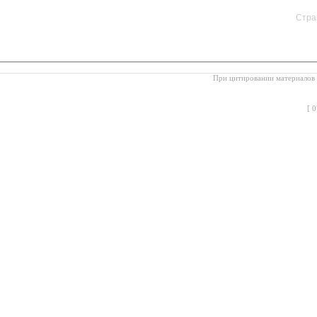
Стран
При цитировании материалов с
[
0