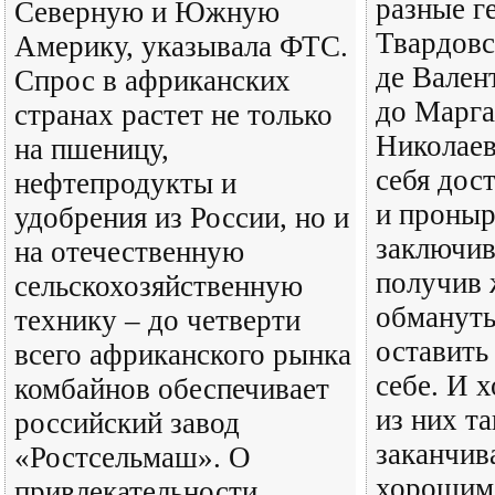
разные ге
Северную и Южную
Твардовс
Америку, указывала ФТС.
де Вален
Спрос в африканских
до Марг
странах растет не только
Николаев
на пшеницу,
себя дос
нефтепродукты и
и проныр
удобрения из России, но и
заключив
на отечественную
получив 
сельскохозяйственную
обмануть
технику – до четверти
оставить
всего африканского рынка
себе. И х
комбайнов обеспечивает
из них т
российский завод
заканчив
«Ростсельмаш». О
хорошим
привлекательности