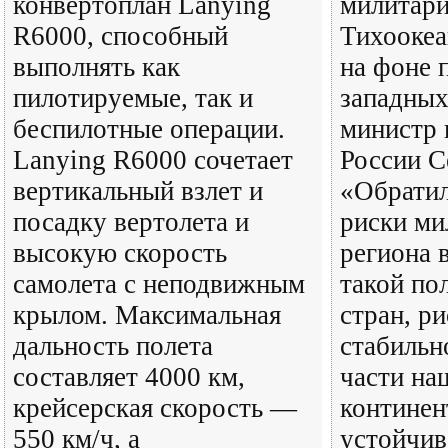
конвертоплан Lanying
милитари
R6000, способный
Тихоокеа
выполнять как
на фоне 
пилотируемые, так и
западных
беспилотные операции.
министр 
Lanying R6000 сочетает
России С
вертикальный взлет и
«Обратил
посадку вертолета и
риски ми
высокую скорость
региона в
самолета с неподвижным
такой по
крылом. Максимальная
стран, ри
дальность полета
стабильн
составляет 4000 км,
части на
крейсерская скорость —
континен
550 км/ч, а
устойчив