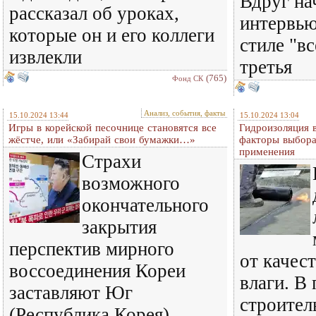
Вдруг на
рассказал об уроках,
интервью
которые он и его коллеги
стиле "в
извлекли
третья
(765)
Фонд СК
Анализ, события, факты
15.10.2024 13:44
15.10.2024 13:04
Игры в корейской песочнице становятся все
Гидроизоляция в
жёстче, или «Забирай свои бумажки…»
факторы выбора
применения
Страхи
возможного
окончательного
закрытия
перспектив мирного
от качес
воссоединения Кореи
влаги. В
заставляют Юг
строител
(Республика Корея)