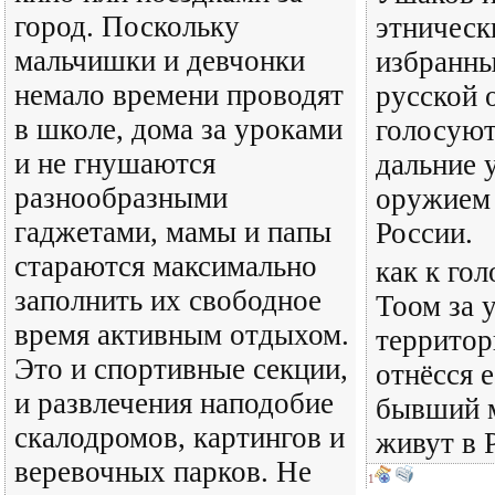
город. Поскольку
этническ
мальчишки и девчонки
избранны
немало времени проводят
русской 
в школе, дома за уроками
голосуют
и не гнушаются
дальние 
разнообразными
оружием 
гаджетами, мамы и папы
России.
стараются максимально
как к го
заполнить их свободное
Тоом за 
время активным отдыхом.
территор
Это и спортивные секции,
отнёсся е
и развлечения наподобие
бывший 
скалодромов, картингов и
живут в 
веревочных парков. Не
1