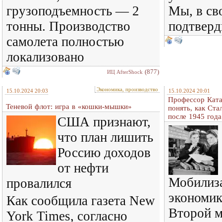
грузоподъемность — 2
Мы, в св
тонны. Производство
подтверд
самолета полностью
локализовано
(877)
ИЦ AfterShock
Экономика, производство
15.10.2024 20:03
15.10.2024 20:01
Профессор Ката
Теневой флот: игра в «кошки-мышки»
понять, как Ста
после 1945 года
США признают,
что план лишить
Россию доходов
от нефти
Мобилиз
провалился
экономик
Как сообщила газета New
Второй 
York Times, согласно