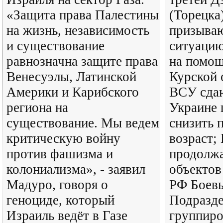
«Защита права Палестины
(Торецка
на жизнь, независимость
призываю
и существование
ситуацию
равнозначна защите права
на помощ
Венесуэлы, Латинской
Курской 
Америки и Карибского
ВСУ сдаю
региона на
Украине
существование. Мы ведем
снизить 
критическую войну
возраст;
против фашизма и
продолж
колониализма», - заявил
объектов
Мадуро, говоря о
РФ Боевы
геноциде, который
Подразд
Израиль ведёт в Газе
группиро