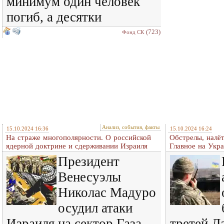
минимум один человек
погиб, а десятки
(723)
Фонд СК
Анализ, события, факты
15.10.2024 16:36
15.10.2024 16:24
На страже многополярности. О российской
Обстрелы, налё
ядерной доктрине и сдерживании Израиля
Главное на Укра
Президент
Венесуэлы
Николас Мадуро
осудил атаки
Израиля на сектор Газа.
третей Д