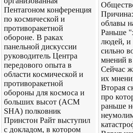
организованная
Общество
Пентагоном конференция
Причина:
по космической и
облавы н
противоракетной
Раньше "
обороне. В раках
людей, и 
панельной дискуссии
сильно в
руководитель Центра
мнений в
передового опыта в
Сейчас ж
области космической и
их мнени
противоракетной
Вторая с
обороны для космоса и
про кото
больших высот (ACM
раньше н
SHA) полковник
неумолим
Принстон Райт выступил
катастро
с докладом, в котором