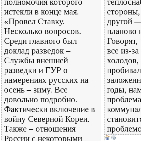
полномочия которого
теплосна
истекли в конце мая.
стороны,
«Провел Ставку.
другой —
Несколько вопросов.
планово 
Среди главного был
Говорят,
доклад разведок –
все из-з
Службы внешней
холодов, 
разведки и ГУР о
пробивал
намерениях русских на
заложенн
осень – зиму. Все
годы, нам
довольно подробно.
проблема
Фактически включение в
коммунал
войну Северной Кореи.
становит
Также – отношения
проблемо
России с некоторыми