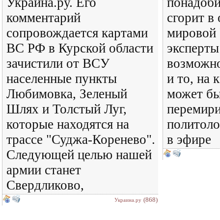
Украина.ру. Его
понадоби
комментарий
сгорит в 
сопровождается картами
мировой 
ВС РФ в Курской области
эксперт
зачистили от ВСУ
возможно
населенные пункты
и то, на 
Любимовка, Зеленый
может бы
Шлях и Толстый Луг,
перемири
которые находятся на
политоло
трассе "Суджа-Коренево".
в эфире
Следующей целью нашей
армии станет
Свердликово,
(868)
Украина.ру