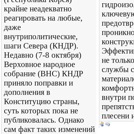
гидроизо
крайне неадекватно
ключевую
реагировать на любые,
предотв
даже
проникно
внутриполитические,
конструк
шаги Севера (КНДР).
Эффектив
Недавно (7-8 октября)
не тольк
Верховное народное
службы 
собрание (ВНС) КНДР
материал
приняло поправки и
комфорт
дополнения в
внутри п
Конституцию страны,
препятст
суть которых пока не
плесени 
публиковалась. Однако
сам факт таких изменений