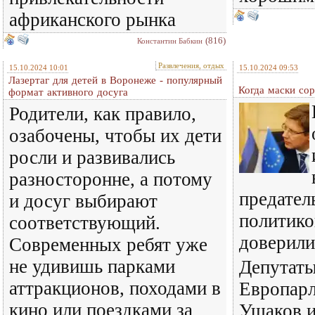
африканского рынка
(816)
Константин Бабкин
Развлечения, отдых
15.10.2024 10:01
15.10.2024 09:53
Лазертаг для детей в Воронеже - популярный
Когда маски со
формат активного досуга
Родители, как правило,
озабочены, чтобы их дети
росли и развивались
разносторонне, а потому
предател
и досуг выбирают
политико
соответствующий.
доверили
Современных ребят уже
не удивишь парками
Депутат
аттракционов, походами в
Европар
кино или поездками за
Ушаков и