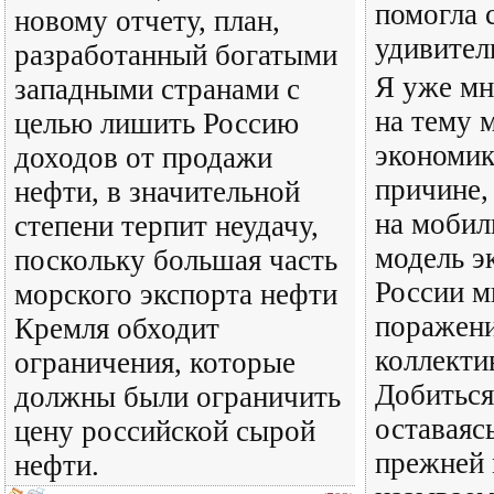
помогла 
новому отчету, план,
удивител
разработанный богатыми
Я уже мн
западными странами с
на тему 
целью лишить Россию
экономик
доходов от продажи
причине,
нефти, в значительной
на моби
степени терпит неудачу,
модель э
поскольку большая часть
России м
морского экспорта нефти
поражени
Кремля обходит
коллекти
ограничения, которые
Добиться
должны были ограничить
оставаяс
цену российской сырой
прежней 
нефти.