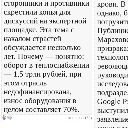
сторонники и противники
крови. В
скрестили копья для
однако, 
дискуссий на экспертной
погрузит
площадке. Эта тема с
Публици
накалом страстей
Марахов
обсуждается несколько
призрака
лет. Почему — понятно:
технолог
оборот в теплоснабжении
революци
— 1,5 трлн рублей, при
руководи
этом отрасль
исследов
недофинансирована,
подразде
износ оборудования в
Google Р
целом составляет 70%.
выступил
заявлени
(2153)
ЭКСПЕРТ