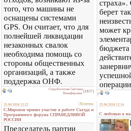
страха».
того, что машины не
берет та
оснащены системами
неизвестн
GPS. Он считает, что для
может к
полнейшей ликвидации
элемента
незаконных свалок
бюджета
необходима помощь со
действит
стороны общественных
занервни
организаций, а также
успешной
поддержка ОНФ.
операции
Старобогатова Светлана
(1837)
Никифировна
1
Политика
25.04.2016 12:22
25.04.2016 12:14
С.Миронов принял участие в работе Съезда и
С любовью к ма
Программного форума СПРАВЕДЛИВОЙ
РОССИИ
Председатель партии