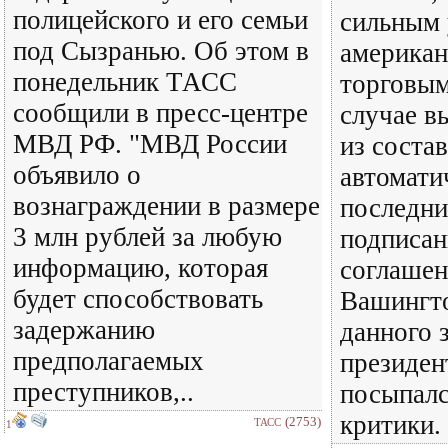
полицейского и его семьи
сильным 
под Сызранью. Об этом в
американ
понедельник ТАСС
торговым
сообщили в пресс-центре
случае в
МВД РФ. "МВД России
из соста
объявило о
автомати
вознаграждении в размере
последни
3 млн рублей за любую
подписан
информацию, которая
соглашен
будет способствовать
Вашингт
задержанию
данного 
предполагаемых
президе
преступников,..
посыпалс
критики.
(2753)
ТАСС
1