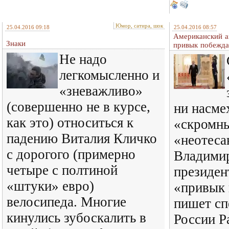
Юмор, сатира, шок
25.04.2016 09:18
25.04.2016 08:57
Американский а
Знаки
привык побежда
Не надо
легкомысленно и
«зневажливо»
(совершенно не в курсе,
ни насме
как это) относиться к
«скромн
падению Виталия Кличко
«неотес
с дорогого (примерно
Владими
четыре с полтиной
президен
«штуки» евро)
«привык 
велосипеда. Многие
пишет сп
кинулись зубоскалить в
России Р