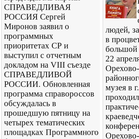
СПРАВЕДЛИВАЯ
РОССИЯ Сергей
Миронов заявил о
людей, з
программных
в процве
приоритетах СР и
большой 
выступил с отчетным
22 апреля
докладом на VIII съезде
Орехово-
СПРАВЕДЛИВОЙ
районног
РОССИИ. Обновленная
музея в 
программа справороссов
проходил
обсуждалась в
практиче
прошедшую пятницу на
краеведч
четырех тематических
конферен
площадках Программного
Орехово-