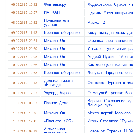
Фонтанка.ру
Ходаковский: Сурков - 
08.09.2015 16:42
ИА ФАН
Пургин: Меня выпустил
08.09.2015 16:57
Пользователь
Раскол 2
08.09.2015 19:32
удалён
Военное обозрение
Кому выгодна ложь Ден
09.09.2015 11:13
Михаил Он
Официальное заявление
09.09.2015 20:24
Михаил Он
У нас с Пушилиным ра
09.09.2015 20:29
Михаил Он
Андрей Пургин: "Моя о
10.09.2015 12:05
Михаил Он
Как донецкая мафия по
10.09.2015 12:26
Военное обозрение
Депутат Народного сов
10.09.2015 12:38
Деловая газета
Отставка Пургина стал
10.09.2015 15:13
«Взгляд»
Эдуард Биров
О могучей тусовке бло
10.09.2015 17:02
Версия. Сохранение ху
Правое Дело
11.09.2015 05:52
Донецке путч
Михаил Он
Место партий Маркова 
11.09.2015 10:26
«Планета КОБ»
Игорь Стрелков: "Рубик
11.09.2015 12:45
Актуальная
Новое от Стрелка 11.09
12.09.2015 07:19