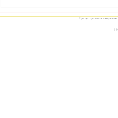
При цитировании материалов с
[
0