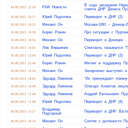
В ходе заседания Наро
РИА Новости
04.09.2015 22:50
совета ДНР Дениса Пу
Юрий Подоляка
Переворот в ДНР (2)
05.09.2015 10:17
Михаил Он
Москва-1991 – Донецк-2
05.09.2015 10:23
Борис Рожин
Про ситуацию с Пурги
05.09.2015 10:36
Михаил Он
Переворот в Донецке -
05.09.2015 10:56
Лев Вершинин
Спектакль назывался "
05.09.2015 14:02
Юрий Подоляка
Переворот в ДНР (3)
05.09.2015 15:06
Борис Рожин
Митинг в поддержку Пу
05.09.2015 15:40
Михаил Он
Захарченко выступил и
05.09.2015 15:43
Эдуард Лимонов
"Их принуждают покин
05.09.2015 18:05
Эдуард Лимонов
Олигарх Ахметов окку
05.09.2015 19:49
Эдуард Лимонов
Андрей Евгеньевич Пур
06.09.2015 11:49
Юрий Подоляка
Переворот в ДНР (4)
06.09.2015 12:08
Владимир
Переворот в ДНР. Взгля
06.09.2015 15:27
Подгорный
Михаил Он
Снятие с должности Пу
06.09.2015 16:14