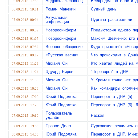
Андрюха Червонец
Беспредел во власти 
06.09.2015 17:55
Роман Манекин
Судный день
06.09.2015 19:01
Актуальная
Пургина расстреляли
07.09.2015 00:04
информация
Новоросинформ
Предыстория одного пе
07.09.2015 00:39
Новоросинформ
Максим Шевченко: кто 
07.09.2015 01:07
Военное обозрение
Куда приплывёт «Новор
07.09.2015 07:52
«Русская весна»
Что происходит в Донб
07.09.2015 09:07
Михаил Он
Кто хватал людей на м
07.09.2015 11:23
Эдуард Биров
"Переворот" в ДНР
07.09.2015 11:24
Михаил Он
У Кремля точно нет ру
07.09.2015 11:35
Михаил Он
Как командиры ополчен
07.09.2015 16:28
Юрий Подоляка
Переворот в ДНР (5)
07.09.2015 17:00
Юрий Подоляка
Переворот в ДНР (6). Л
07.09.2015 17:25
Пользователь
Раскол
07.09.2015 19:10
удалён
Правое Дело
Сурковские решились о
07.09.2015 19:58
Юрий Подоляка
Переворот в ДНР. Минс
08.09.2015 14:53