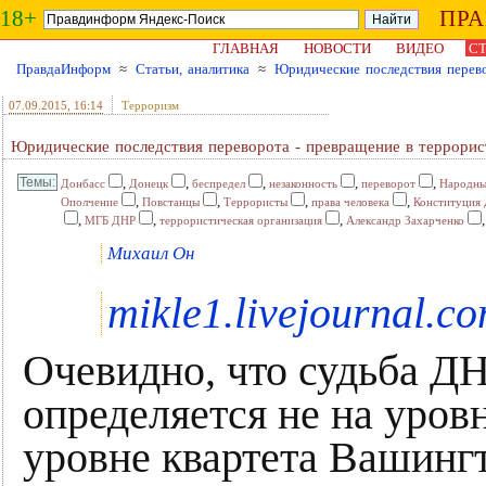
18+
ПР
ГЛАВНАЯ
НОВОСТИ
ВИДЕО
СТ
ПравдаИнформ
≈
Статьи, аналитика
≈
Юридические последствия перево
07.09.2015
, 16:14
Терроризм
Юридические последствия переворота - превращение в террорис
,
,
,
,
,
Донбасс
Донецк
беспредел
незаконность
переворот
Народны
,
,
,
,
Ополчение
Повстанцы
Террористы
права человека
Конституция
,
,
,
МГБ ДНР
террористическая организация
Александр Захарченко
Михаил Он
mikle1.livejournal.c
Очевидно, что судьба ДН
определяется не на уров
уровне квартета Вашинг