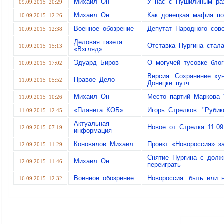
Михаил Он
У нас с Пушилиным ра
09.09.2015 20:29
Михаил Он
Как донецкая мафия по
10.09.2015 12:26
Военное обозрение
Депутат Народного сов
10.09.2015 12:38
Деловая газета
Отставка Пургина стал
10.09.2015 15:13
«Взгляд»
Эдуард Биров
О могучей тусовке бло
10.09.2015 17:02
Версия. Сохранение ху
Правое Дело
11.09.2015 05:52
Донецке путч
Михаил Он
Место партий Маркова 
11.09.2015 10:26
«Планета КОБ»
Игорь Стрелков: "Рубик
11.09.2015 12:45
Актуальная
Новое от Стрелка 11.09
12.09.2015 07:19
информация
Коновалов Михаил
Проект «Новороссия» з
12.09.2015 11:29
Снятие Пургина с долж
Михаил Он
12.09.2015 11:46
переиграть
Военное обозрение
Новороссия: быть или 
16.09.2015 12:32