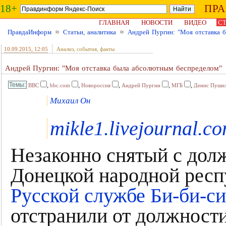
18+
ПР
ГЛАВНАЯ
НОВОСТИ
ВИДЕО
СТ
ПравдаИнформ
≈
Статьи, аналитика
≈
Андрей Пургин: "Моя отставка 
10.09.2015
, 12:05
Анализ, события, факты
Андрей Пургин: "Моя отставка была абсолютным беспределом"
,
,
,
,
,
BBC
bbc.com
Новороссия
Андрей Пургин
МГБ
Денис Пуши
Михаил Он
mikle1.livejournal.c
Незаконно снятый с дол
Донецкой народной рес
Русской службе Би-би-си
отстранили от должности