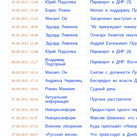
Юрий Подоляка
Переворот в ДНР (3)
05.09.2015 15:06
Борис Рожин
Митинг в поддержку Пу
05.09.2015 15:40
Михаил Он
Захарченко выступил и
05.09.2015 15:43
Эдуард Лимонов
"Их принуждают покин
05.09.2015 18:05
Эдуард Лимонов
Олигарх Ахметов окку
05.09.2015 19:49
Эдуард Лимонов
Андрей Евгеньевич Пур
06.09.2015 11:49
Юрий Подоляка
Переворот в ДНР (4)
06.09.2015 12:08
Владимир
Переворот в ДНР. Взгля
06.09.2015 15:27
Подгорный
Михаил Он
Снятие с должности Пу
06.09.2015 16:14
Андрюха Червонец
Беспредел во власти 
06.09.2015 17:55
Роман Манекин
Судный день
06.09.2015 19:01
Актуальная
Пургина расстреляли
07.09.2015 00:04
информация
Новоросинформ
Предыстория одного пе
07.09.2015 00:39
Новоросинформ
Максим Шевченко: кто 
07.09.2015 01:07
Военное обозрение
Куда приплывёт «Новор
07.09.2015 07:52
«Русская весна»
Что происходит в Донб
07.09.2015 09:07