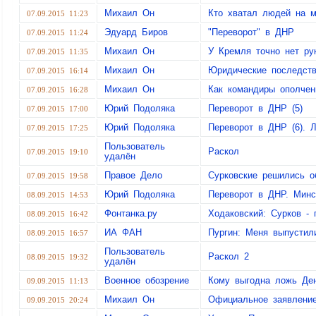
Михаил Он
Кто хватал людей на м
07.09.2015 11:23
Эдуард Биров
"Переворот" в ДНР
07.09.2015 11:24
Михаил Он
У Кремля точно нет ру
07.09.2015 11:35
Михаил Он
Юридические последств
07.09.2015 16:14
Михаил Он
Как командиры ополчен
07.09.2015 16:28
Юрий Подоляка
Переворот в ДНР (5)
07.09.2015 17:00
Юрий Подоляка
Переворот в ДНР (6). Л
07.09.2015 17:25
Пользователь
Раскол
07.09.2015 19:10
удалён
Правое Дело
Сурковские решились о
07.09.2015 19:58
Юрий Подоляка
Переворот в ДНР. Минс
08.09.2015 14:53
Фонтанка.ру
Ходаковский: Сурков - 
08.09.2015 16:42
ИА ФАН
Пургин: Меня выпустил
08.09.2015 16:57
Пользователь
Раскол 2
08.09.2015 19:32
удалён
Военное обозрение
Кому выгодна ложь Ден
09.09.2015 11:13
Михаил Он
Официальное заявление
09.09.2015 20:24