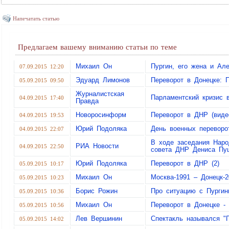
Напечатать статью
Предлагаем вашему вниманию статьи по теме
Михаил Он
Пургин, его жена и А
07.09.2015 12:20
Эдуард Лимонов
Переворот в Донецке: 
05.09.2015 09:50
Журналистская
Парламентский кризис
04.09.2015 17:40
Правда
Новоросинформ
Переворот в ДНР (виде
04.09.2015 19:53
Юрий Подоляка
День военных переворо
04.09.2015 22:07
В ходе заседания Наро
РИА Новости
04.09.2015 22:50
совета ДНР Дениса Пу
Юрий Подоляка
Переворот в ДНР (2)
05.09.2015 10:17
Михаил Он
Москва-1991 – Донецк-2
05.09.2015 10:23
Борис Рожин
Про ситуацию с Пурги
05.09.2015 10:36
Михаил Он
Переворот в Донецке -
05.09.2015 10:56
Лев Вершинин
Спектакль назывался "
05.09.2015 14:02