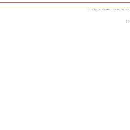
При цитировании материалов с
[
0