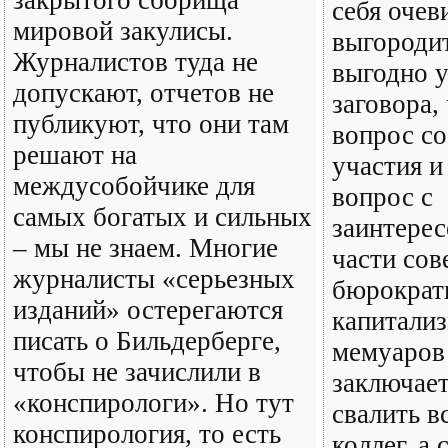
закрытого сборища
себя очев
мировой закулисы.
выгородит
Журналистов туда не
выгодно у
допускают, отчетов не
заговора,
публикуют, что они там
вопрос со
решают на
участия и
междусобойчике для
вопрос с
самых богатых и сильных
заинтере
– мы не знаем. Многие
части сов
журналисты «серьезных
бюрократ
изданий» остерегаются
капитализ
писать о Бильдерберге,
мемуаров
чтобы не зачислили в
заключает
«конспирологи». Но тут
свалить в
конспирология, то есть
коллег, а