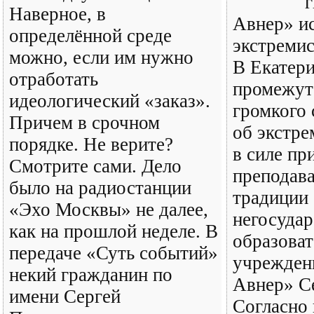
Наверное, в
Авнер» и
определённой среде
экстремис
можно, если им нужно
В Екатери
отработать
промежут
идеологический «заказ».
громкого 
Причем в срочном
об экстре
порядке. Не верите?
в силе п
Смотрите сами. Дело
преподав
было на радиостанции
традиции
«Эхо Москвы» не далее,
негосудар
как на прошлой неделе. В
образоват
передаче «Суть событий»
учрежден
некий гражданин по
Авнер» С
имени Сергей
Согласно