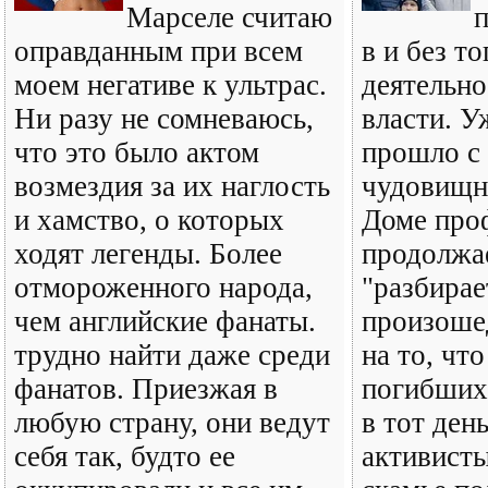
Марселе считаю
оправданным при всем
в и без т
моем негативе к ультрас.
деятельно
Ни разу не сомневаюсь,
власти. У
что это было актом
прошло с
возмездия за их наглость
чудовищн
и хамство, о которых
Доме про
ходят легенды. Более
продолжае
отмороженного народа,
"разбирае
чем английские фанаты.
произоше
трудно найти даже среди
на то, чт
фанатов. Приезжая в
погибших
любую страну, они ведут
в тот ден
себя так, будто ее
активисты