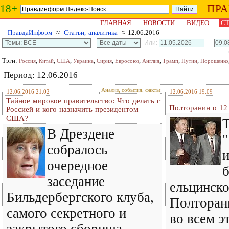
18+
ПР
ГЛАВНАЯ
НОВОСТИ
ВИДЕО
СТ
ПравдаИнформ
≈
Статьи, аналитика
≈ 12.06.2016
Или:
–
Тэги:
,
,
,
,
,
,
,
,
,
Россия
Китай
США
Украина
Сирия
Евросоюз
Англия
Трамп
Путин
Порошенко
Период: 12.06.2016
Анализ, события, факты
12.06.2016 21:02
12.06.2016 19:09
Тайное мировое правительство: Что делать с
Полторанин о 12
Россией и кого назначить президентом
США?
Т
В Дрездене
"
собралось
очередное
заседание
ельцинско
Бильдербергского клуба,
Полторан
самого секретного и
во всем э