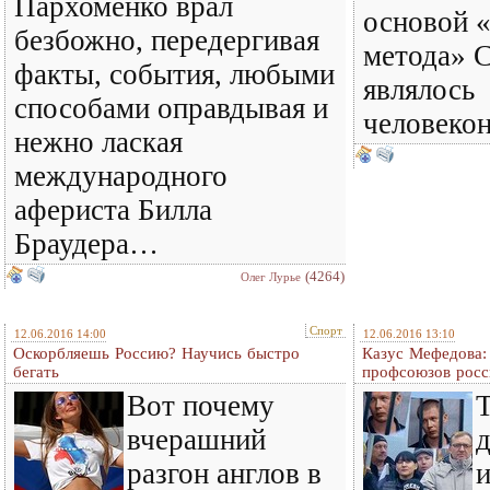
Пархоменко врал
основой «
безбожно, передергивая
метода» 
факты, события, любыми
являлось
способами оправдывая и
человекон
нежно лаская
международного
афериста Билла
Браудера…
(4264)
Олег Лурье
Спорт
12.06.2016 14:00
12.06.2016 13:10
Оскорбляешь Россию? Научись быстро
Казус Мефедова:
бегать
профсоюзов росс
Вот почему
вчерашний
д
разгон англов в