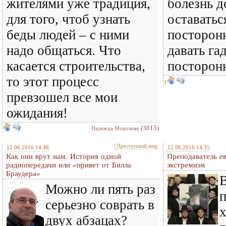
жителями уже традиция,
болезнь до
для того, чтоб узнать
оставатьс
беды людей – с ними
посторон
надо общаться. Что
давать га
касается строительства,
посторон
то этот процесс
1
превзошел все мои
ожидания!
(3015)
Надежда Морозова
Преступный мир
12.06.2016 14:46
12.06.2016 14:35
Как они врут нам. История одной
Преподаватель е
радиопередачи или «привет от Билла
экстремизм
Браудера»
Можно ли пять раз
серьезно соврать в
двух абзацах?