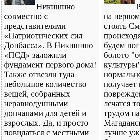
Никишино
совместно с
на первом
представителями
стоять С
«Патриотических сил
происходя
Донбасса». В Никишино
будем пог
«ПСД» заложили
болото "
фундамент первого дома!
культуры"
Также отвезли туда
нормальн
небольшое количество
получает
вещей, собранных
поврежде
неравнодушными
лечатся т
дончанами для детей и
трудом на
взрослых. Да, и просто
Магаданск
повидаться с местными
лучше уж