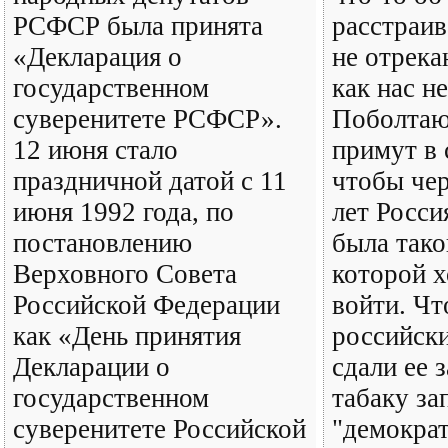
РСФСР была принята
расстраив
«Декларация о
не отрека
государственном
как нас н
суверенитете РСФСР».
Поболтают
12 июня стало
примут в 
праздничной датой с 11
чтобы чер
июня 1992 года, по
лет Росси
постановлению
была тако
Верховного Совета
которой х
Российской Федерации
войти. Чт
как «День принятия
российски
Декларации о
сдали ее 
государственном
табаку з
суверенитете Российской
"демократ