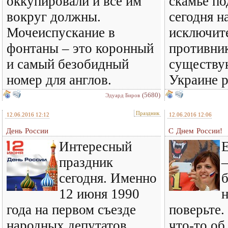
оккупировали и все им
скамье п
вокруг должны.
сегодня н
Мочеиспускание в
исключит
фонтаны – это коронный
противни
и самый безобидный
существу
номер для англов.
Украине 
(5680)
Эдуард Биров
Праздник
12.06.2016 12:12
12.06.2016 12:06
День России
С Днем России!
Интересный
Е
праздник
–
сегодня. Именно
б
12 июня 1990
года на первом съезде
поверьте.
народных депутатов
что-то об