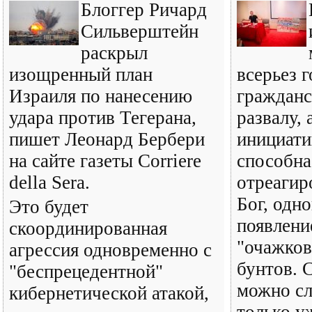
Блоггер Ричард
Сильверштейн
раскрыл
изощренный план
всерьез г
Израиля по нанесению
гражданс
удара против Тегерана,
развалу, 
пишет Леонард Бербери
инициатив
на сайте газеты Corriere
способна
della Sera.
отреагиро
Бог, одн
Это будет
появлени
скоординированная
"очажков
агрессия одновременно с
бунтов. 
"беспрецедентной"
можно сл
кибернетической атакой,