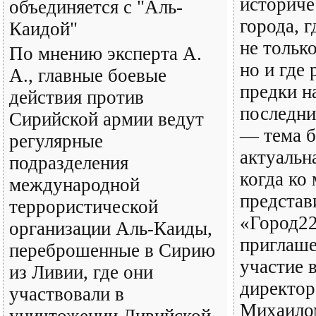
историче
объединяется с "Аль-
города, 
Каидой"
не тольк
По мнению эксперта А.
но и где
А., главные боевые
предки н
действия против
последни
Сирийской армии ведут
— тема б
регулярные
актуальн
подразделения
когда ко
международной
представ
террористической
«Город22
организации Аль-Каиды,
приглаше
переброшенные в Сирию
участие в
из Ливии, где они
директо
участвовали в
Михаило