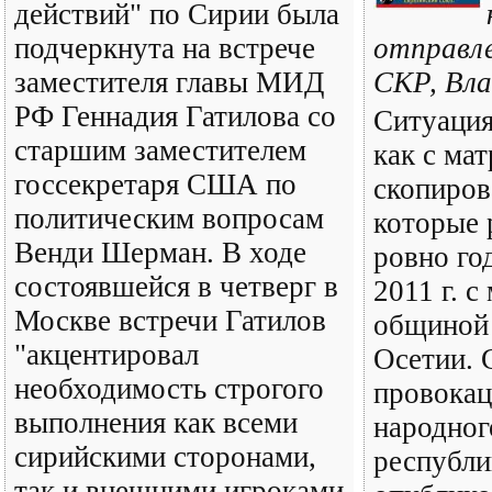
действий" по Сирии была
подчеркнута на встрече
отправле
заместителя главы МИД
СКР, Вла
РФ Геннадия Гатилова со
Ситуация
старшим заместителем
как с ма
госсекретаря США по
скопиров
политическим вопросам
которые 
Венди Шерман. В ходе
ровно год
состоявшейся в четверг в
2011 г. 
Москве встречи Гатилов
общиной
"акцентировал
Осетии. 
необходимость строгого
провокац
выполнения как всеми
народног
сирийскими сторонами,
республи
так и внешними игроками