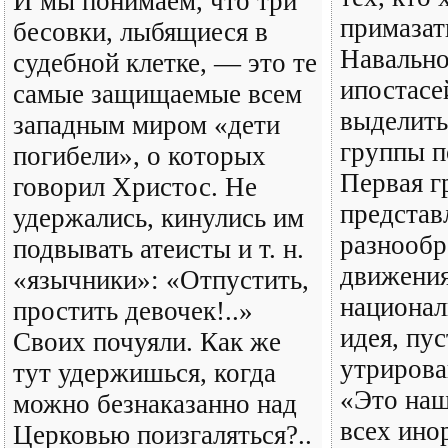
И мы понимаем, что три
примазат
бесовки, лыбящиеся в
Навально
судебной клетке, — это те
ипостасе
самые защищаемые всем
выделить
западным миром «дети
группы п
погибели», о которых
Первая г
говорил Христос. Не
представ
удержались, кинулись им
разнооб
подвывать атеисты и т. н.
движени
«язычники»: «Отпустить,
национал
простить девочек!..»
идея, пус
Своих почуяли. Как же
утрирова
тут удержишься, когда
«Это наш
можно безнаказанно над
всех ино
Церковью поизгаляться?..