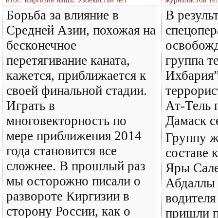
итог: Киргизия наша, Узбекистан нет
журналистов те
Борьба за влияние в
В резуль
Средней Азии, похожая на
спецопе
бесконечное
освобожд
перетягивание каната,
группа т
кажется, приближается к
Ихбария”
своей финальной стадии.
террорис
Играть в
Ат-Тель 
многовекторность по
Дамаск с
мере приближения 2014
Группу ж
года становится все
составе 
сложнее. В прошлый раз
Яры Сале
мы осторожно писали о
Абдаллы 
развороте Киргизии в
водителя
сторону России, как о
пришли п