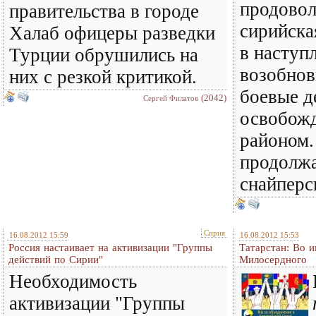
продовол
правительства в городе
сирийска
Халаб офицеры разведки
в наступ
Турции обрушились на
возобнов
них с резкой критикой.
боевые д
(2042)
Сергей Филатов
освобожд
районом.
продолжа
снайперс
Сирия
16.08.2012 15:59
16.08.2012 15:53
Россия настаивает на активизации "Группы
Татарстан: Во и
действий по Сирии"
Милосердного
Необходимость
активизации "Группы