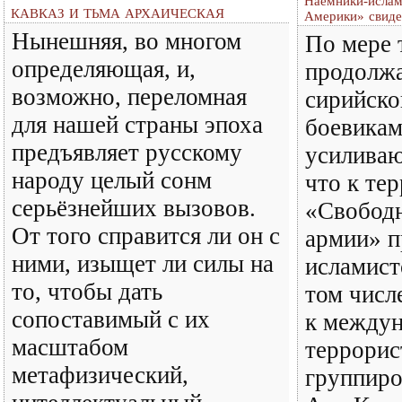
Наемники-ислам
КАВКАЗ И ТЬМА АРХАИЧЕСКАЯ
Америки» свиде
Нынешняя, во многом
По мере 
определяющая, и,
продолж
возможно, переломная
сирийско
для нашей страны эпоха
боевикам
предъявляет русскому
усиливаю
народу целый сонм
что к те
серьёзнейших вызовов.
«Свободн
От того справится ли он с
армии» п
ними, изыщет ли силы на
исламист
то, чтобы дать
том числ
сопоставимый с их
к между
масштабом
террорис
метафизический,
группиро