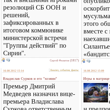
опублик
резолюций СБ ООН и
оскорбит
решений,
мусульма
зафиксированных в
этого об
итоговом коммюнике
вместе с
министерской встречи
наехавш
"Группы действий" по
Силантье
Сирии".
«бандитс
(1817)
Сергей Филатов
Анализ, события, факты
16.08.2012 15:14
16.08.2012 15:09
Владислав Сурков и его "хозяин"
Игры в матрице 
Премьер Дмитрий
Медведев назначил вице-
премьера Владислава
Суркова ответственным
и предпо