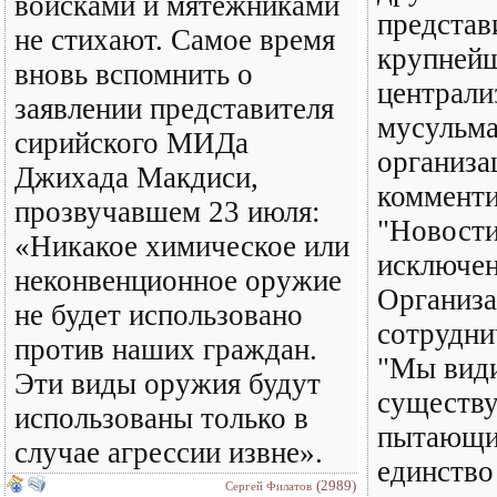
войсками и мятежниками
представ
не стихают. Самое время
крупней
вновь вспомнить о
централи
заявлении представителя
мусульм
сирийского МИДа
организа
Джихада Макдиси,
коммент
прозвучавшем 23 июля:
"Новости
«Никакое химическое или
исключен
неконвенционное оружие
Организа
не будет использовано
сотрудни
против наших граждан.
"Мы види
Эти виды оружия будут
существу
использованы только в
пытающи
случае агрессии извне».
единство
(2989)
Сергей Филатов