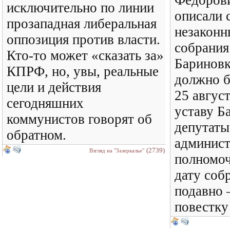
Федорови
исключительно по линии
описали 
прозападная либеральная
незаконн
оппозиция против власти.
собрания
Кто-то может «сказать за»
Бариновк
КПРФ, но, увы, реальные
должно б
цели и действия
25 авгус
сегодняшних
уставу Б
коммунистов говорят об
депутаты
обратном.
админист
(2739)
Взгляд на "Зазеркалье"
полномоч
дату соб
подавно 
повестку