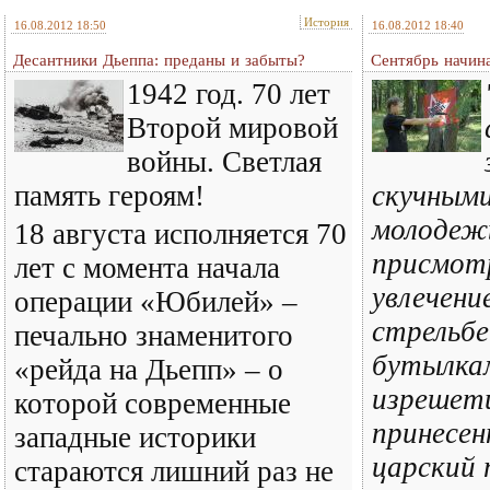
История
16.08.2012 18:50
16.08.2012 18:40
Десантники Дьеппа: преданы и забыты?
Сентябрь начин
1942 год. 70 лет
Второй мировой
войны. Светлая
память героям!
скучными
молодеж
18 августа исполняется 70
присмотр
лет с момента начала
увлечени
операции «Юбилей» –
стрельбе
печально знаменитого
бутылка
«рейда на Дьепп» – о
изрешет
которой современные
принесен
западные историки
царский 
стараются лишний раз не