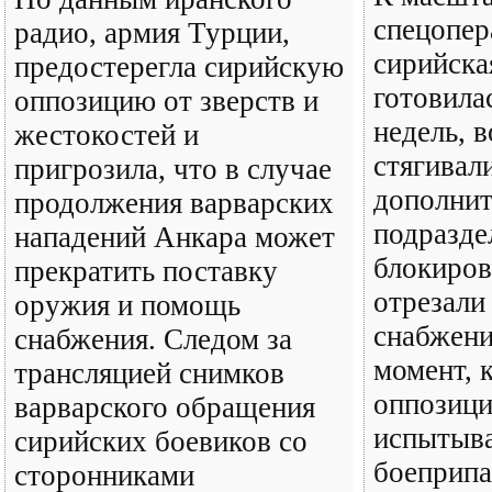
спецопер
радио, армия Турции,
сирийска
предостерегла сирийскую
готовила
оппозицию от зверств и
недель, 
жестокостей и
стягивал
пригрозила, что в случае
дополни
продолжения варварских
подразде
нападений Анкара может
блокиров
прекратить поставку
отрезали
оружия и помощь
снабжени
снабжения. Следом за
момент, 
трансляцией снимков
оппозици
варварского обращения
испытыва
сирийских боевиков со
боеприпа
сторонниками