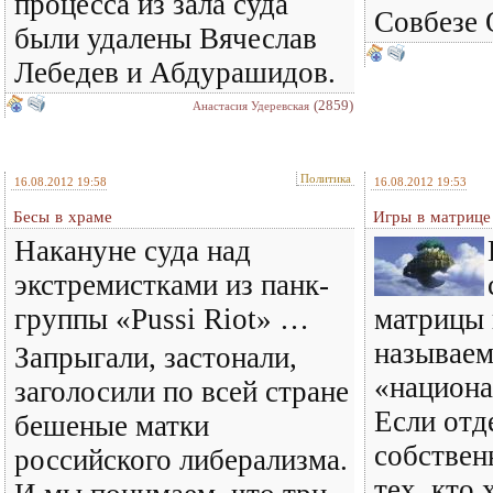
процесса из зала суда
Совбезе
были удалены Вячеслав
Лебедев и Абдурашидов.
(2859)
Анастасия Удеревская
Политика
16.08.2012 19:58
16.08.2012 19:53
Бесы в храме
Игры в матрице 
Накануне суда над
экстремистками из панк-
группы «Pussi Riot» …
матрицы 
называе
Запрыгали, застонали,
«национа
заголосили по всей стране
Если отд
бешеные матки
собствен
российского либерализма.
тех, кто 