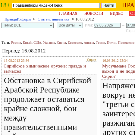
18+
ПР
ГЛАВНАЯ
НОВОСТИ
ВИДЕО
СТ
ПравдаИнформ
≈
Статьи, аналитика
≈ 16.08.2012
Или:
–
Стран
Тэги:
,
,
,
,
,
,
,
,
,
Россия
Китай
США
Украина
Сирия
Евросоюз
Англия
Трамп
Путин
Порошенко
Период: 16.08.2012
Сирия
16.08.2012 23:36
16.08.2012 23:34
Сирийское химическое оружие: правда и
Мусульмане Рос
вымысел
выход и не под
Сирии"
Обстановка в Сирийской
Напряжен
Арабской Республике
вокруг н
продолжает оставаться
"третьи 
крайне сложной, бои
заинтере
между
разжиган
правительственными
других с