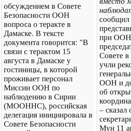
вместо 
обсуждением в Совете
наблюда
Безопасности ООН
сообщил
вопроса о теракте в
представ
Дамаске. В тексте
при ООН
документа говорится: "В
председа
связи с терактом 15
Совете в
августа в Дамаске у
учли рек
гостиницы, в которой
генераль
проживает персонал
ООН и до
Миссии ООН по
об откры
наблюдению в Сирии
координа
(МООННС), российская
– сказал
делегация инициировала в
секретар
Совете Безопасности
Мун 11 а