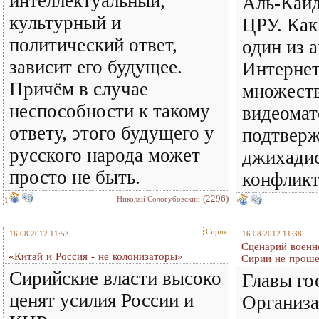
интеллектуальный,
Аль-Каид
культурный и
ЦРУ. Как
политический ответ,
один из а
зависит его будущее.
Интернет
Причём в случае
множеств
неспособности к такому
видеомат
ответу, этого будущего у
подтвер
русского народа может
джихадис
просто не быть.
конфликт
(2296)
Николай Сологубовский
1
Сирия
16.08.2012 11:53
16.08.2012 11:38
Сценарий военн
«Китай и Россия - не колонизаторы»
Сирии не прош
Сирийские власти высоко
Главы го
ценят усилия России и
Организа