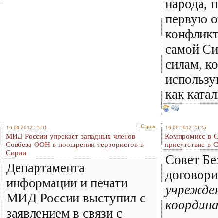
народа, п
первую о
конфликт
самой Си
силам, к
использу
как ката
Сирия
16.08.2012 23:31
16.08.2012 23:25
МИД России упрекает западных членов
Компромисс в С
Совбеза ООН в поощрении террористов в
присутствие в 
Сирии
Совет Б
Департамента
договори
информации и печати
учрежден
МИД России выступил с
координ
заявлением в связи с