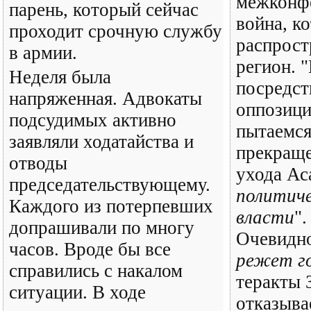
межконф
парень, который сейчас
война, к
проходит срочную службу
распрост
в армии.
регион. 
Неделя была
посредс
напряженная. Адвокаты
оппозици
подсудимых активно
пытаемся
заявляли ходатайства и
прекраще
отводы
ухода Ас
председательствующему.
политиче
Каждого из потерпевших
власти
"
допрашивали по многу
Очевидн
часов. Вроде бы все
режет г
справились с накалом
теракты 
ситуации. В ходе
отказыва