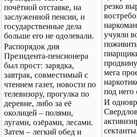
резко вы
почётной отставке, на
востребо
заслуженной пенсии, и
наркоман
государственные дела
учуяли в
больше его не одолевали.
поживит
Распорядок дня
пиарщики
Президента-пенсионера
продвину
был прост: зарядка,
мега про
завтрак, совместимый с
наркотик
чтением газет, новости по
под него
телевизору, прогулка по
И одновр
деревне, либо за её
Свердлов
околицей – полями,
активизи
лугами, озёрами, лесами.
сектанты
Затем – легкий обед и