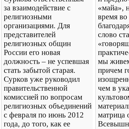
за взаимодействие с
«майа», 
религиозными
время во
организациями. Для
благодар
представителей
слово ст
религиозных общин
«говоря
России его новая
практиче
должность – не успевшая
мы живем
стать забытой старая.
причем г
Сурков уже руководил
изощрен
правительственной
чем в ук
комиссией по вопросам
культово
религиозных объединений
материал
с февраля по июнь 2012
матрица 
года, до того, как ее
Всевышн