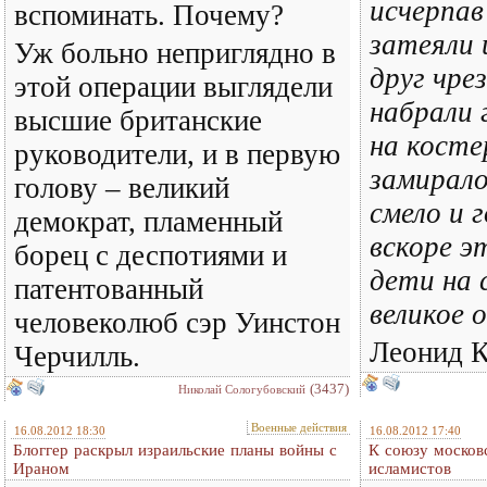
исчерпав
вспоминать. Почему?
затеяли 
Уж больно неприглядно в
друг чре
этой операции выглядели
набрали 
высшие британские
на косте
руководители, и в первую
замирало
голову – великий
смело и 
демократ, пламенный
вскоре э
борец с деспотиями и
дети на 
патентованный
великое о
человеколюб сэр Уинстон
Леонид 
Черчилль.
(3437)
Николай Сологубовский
Военные действия
16.08.2012 18:30
16.08.2012 17:40
Блоггер раскрыл израильские планы войны с
К союзу московс
Ираном
исламистов