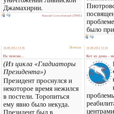
уничтожении Ливийской
Пиотровс
Джамахирии.
посвящен
(1641)
Николай Сологубовский
проблеме
было при
Культура
16.08.2012 13:36
16.08.2012 13:34
На пенсии…
Кот из дома - м
(Из цикла «Гладиаторы
Президента»)
Президент проснулся и
некоторое время нежился
проблемы
в постели. Торопиться
реабили
ему явно было некуда.
центрами
Президент был в