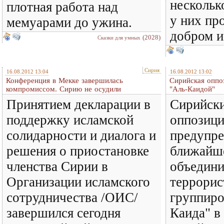
нескольк
плотная работа над
у них пр
мемуарами до ужина.
добром и
(2028)
Сказки для умных
Сирия
16.08.2012 13:04
16.08.2012 13:02
Конференция в Мекке завершилась
Сирийская оппо
компромиссом. Сирию не осудили
"Аль-Каидой"
Принятием декларации в
Сирийск
поддержку исламской
оппозиц
солидарности и диалога и
предупре
решения о приостановке
ближайше
членства Сирии в
объедини
Организации исламского
террорис
сотрудничества /ОИС/
группиро
завершился сегодня
Каида" в