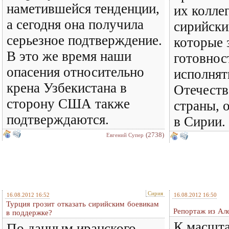
наметившейся тенденции,
их колле
а сегодня она получила
сирийски
серьезное подтверждение.
которые 
В это же время наши
готовнос
опасения относительно
исполнят
крена Узбекистана в
Отечеств
сторону США также
страны, 
подтверждаются.
в Сирии.
(2738)
Евгений Супер
Сирия
16.08.2012 16:52
16.08.2012 16:50
Турция грозит отказать сирийским боевикам
Репортаж из Але
в поддержке?
К масшт
По данным иранского