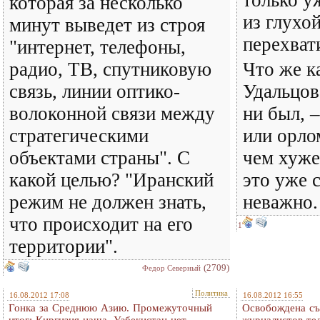
только у
которая за несколько
из глухо
минут выведет из строя
перехват
"интернет, телефоны,
радио, ТВ, спутниковую
Что же ка
связь, линии оптико-
Удальцова
волоконной связи между
ни был, 
стратегическими
или орло
объектами страны". С
чем хуже
какой целью? "Иранский
это уже 
режим не должен знать,
неважно.
что происходит на его
1
территории".
(2709)
Федор Северный
Политика
16.08.2012 17:08
16.08.2012 16:55
Гонка за Среднюю Азию. Промежуточный
Освобождена съ