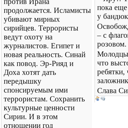
против Ирана
пока еще
продолжается. Исламисты
у бандюк
убивают мирных
Освобож
сирийцев. Террористы
– с флаго
ведут охоту на
розовом.
журналистов. Египет и
Молодцы
новая реальность. Синай
что выст
как повод. Эр-Рияд и
ребятки, 
Доха хотят дать
заложник
передышку
спонсируемым ими
Слава Си
террористам. Сохранить
культурные ценности
Сирии. И в этом
отношении год