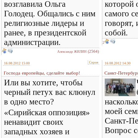
возглавила Ольга
которой 
Голодец. Общались с ним
самого се
религиозные лидеры и
говорят, 
ранее, в президентской
собой.
администрации.
2
(2564)
Александр ЖИЛИН
Сирия
16.08.2012 15:00
16.08.2012 14:30
Господа европейцы, сделайте выбор!
Санкт-Петербур
Или вы хотите, чтобы
черный петух вас клюнул
в одно место?
наскольк
моей сем
«Сирийская оппозиция»
Санкт-Пе
ненавидит своих
Вопрос с
западных хозяев и