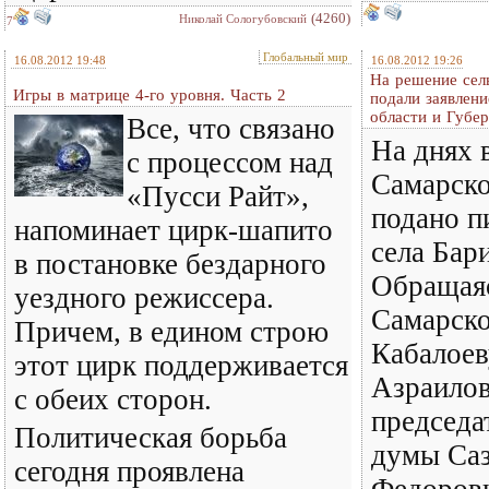
(4260)
Николай Сологубовский
7
Глобальный мир
16.08.2012 19:48
16.08.2012 19:26
На решение сел
Игры в матрице 4-го уровня. Часть 2
подали заявлен
области и Губе
Все, что связано
На днях 
с процессом над
Самарско
«Пусси Райт»,
подано п
напоминает цирк-шапито
села Бар
в постановке бездарного
Обращаяс
уездного режиссера.
Самарско
Причем, в едином строю
Кабалоев
этот цирк поддерживается
Азраилов
с обеих сторон.
председа
Политическая борьба
думы Са
сегодня проявлена