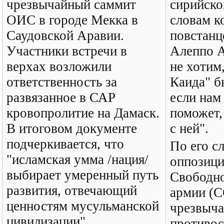
чрезвычайный саммит
сирийско
ОИС в городе Мекка в
словам к
Саудовской Аравии.
повстанц
Участники встречи в
Алеппо 
верхах возложили
не хотим
ответственность за
Каида" б
развязанное в САР
если нам
кровопролитие на Дамаск.
поможет,
В итоговом документе
с ней".
подчеркивается, что
По его с
"исламская умма /нация/
оппозиц
выбирает умеренный путь
Свободно
развития, отвечающий
армии (
ценностям мусульманской
чрезвыча
цивилизации".
противос