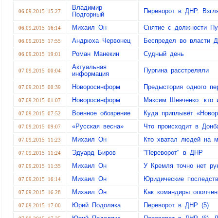
Владимир
Переворот в ДНР. Взгля
06.09.2015 15:27
Подгорный
Михаил Он
Снятие с должности Пу
06.09.2015 16:14
Андрюха Червонец
Беспредел во власти 
06.09.2015 17:55
Роман Манекин
Судный день
06.09.2015 19:01
Актуальная
Пургина расстреляли
07.09.2015 00:04
информация
Новоросинформ
Предыстория одного пе
07.09.2015 00:39
Новоросинформ
Максим Шевченко: кто 
07.09.2015 01:07
Военное обозрение
Куда приплывёт «Новор
07.09.2015 07:52
«Русская весна»
Что происходит в Донб
07.09.2015 09:07
Михаил Он
Кто хватал людей на м
07.09.2015 11:23
Эдуард Биров
"Переворот" в ДНР
07.09.2015 11:24
Михаил Он
У Кремля точно нет ру
07.09.2015 11:35
Михаил Он
Юридические последств
07.09.2015 16:14
Михаил Он
Как командиры ополчен
07.09.2015 16:28
Юрий Подоляка
Переворот в ДНР (5)
07.09.2015 17:00