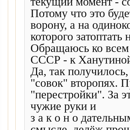
текущий момент - с
Потому что это буд
ворону, а на одинок
которого затоптать 
Обращаюсь ко всем
СССР - к Ханутиной
Да, так получилось,
"совок" второпях. 
"перестройки". За э
чужие руки и
з а к о н о дательн
смысле, делёж про