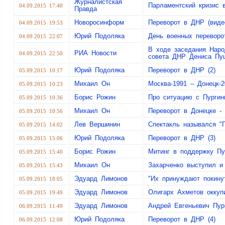
Журналистская
Парламентский кризис
04.09.2015 17:40
Правда
Новоросинформ
Переворот в ДНР (виде
04.09.2015 19:53
Юрий Подоляка
День военных переворо
04.09.2015 22:07
В ходе заседания Наро
РИА Новости
04.09.2015 22:50
совета ДНР Дениса Пу
Юрий Подоляка
Переворот в ДНР (2)
05.09.2015 10:17
Михаил Он
Москва-1991 – Донецк-2
05.09.2015 10:23
Борис Рожин
Про ситуацию с Пурги
05.09.2015 10:36
Михаил Он
Переворот в Донецке -
05.09.2015 10:56
Лев Вершинин
Спектакль назывался "
05.09.2015 14:02
Юрий Подоляка
Переворот в ДНР (3)
05.09.2015 15:06
Борис Рожин
Митинг в поддержку Пу
05.09.2015 15:40
Михаил Он
Захарченко выступил и
05.09.2015 15:43
Эдуард Лимонов
"Их принуждают покин
05.09.2015 18:05
Эдуард Лимонов
Олигарх Ахметов окку
05.09.2015 19:49
Эдуард Лимонов
Андрей Евгеньевич Пур
06.09.2015 11:49
Юрий Подоляка
Переворот в ДНР (4)
06.09.2015 12:08