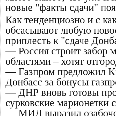
новые "факты сдачи" по
Как тенденциозно и с ка
обсасывают любую ново
приплесть к "сдаче Донб
— Россия строит забор 
областями – хотят отгоро
— Газпром предложил Ки
Донбасс за бонусы газп
— ДНР вновь готовы про
сурковские марионетки 
— МИД выразил озабочен