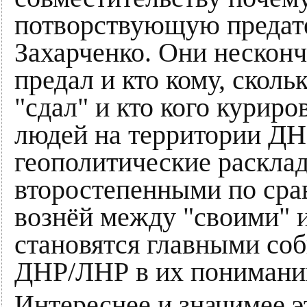
потворствующую предат
Захарченко. Они несконч
предал и кто кому, сколь
"сдал" и кто кого курир
людей на территории ДН
геополитические расклад
второстепенными по сра
вознёй между "своими" и
становятся главными со
ДНР/ЛНР в их понимани
Интереснее и значимее э