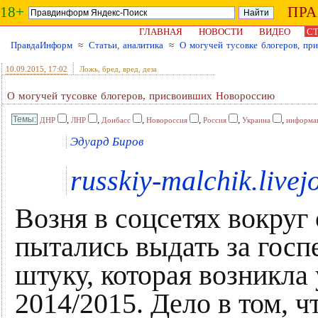
18+
ПР
ГЛАВНАЯ
НОВОСТИ
ВИДЕО
СТ
ПравдаИнформ
≈
Статьи, аналитика
≈
О могучей тусовке блогеров, п
10.09.2015
, 17:02
Ложь, бред, вред, деза
О могучей тусовке блогеров, присвоивших Новороссию
,
,
,
,
,
,
ДНР
ЛНР
Донбасс
Новороссия
Россия
Украина
информа
Эдуард Биров
russkiy-malchik.live
Возня в соцсетях вокруг
пытались выдать за госп
штуку, которая возникла 
2014/2015. Дело в том, ч