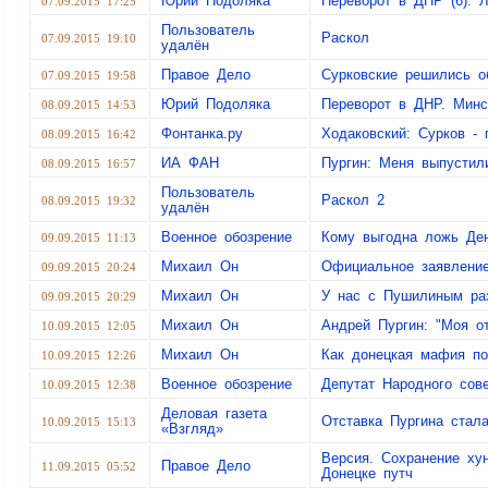
Юрий Подоляка
Переворот в ДНР (6). Л
07.09.2015 17:25
Пользователь
Раскол
07.09.2015 19:10
удалён
Правое Дело
Сурковские решились о
07.09.2015 19:58
Юрий Подоляка
Переворот в ДНР. Минс
08.09.2015 14:53
Фонтанка.ру
Ходаковский: Сурков - 
08.09.2015 16:42
ИА ФАН
Пургин: Меня выпустил
08.09.2015 16:57
Пользователь
Раскол 2
08.09.2015 19:32
удалён
Военное обозрение
Кому выгодна ложь Ден
09.09.2015 11:13
Михаил Он
Официальное заявление
09.09.2015 20:24
Михаил Он
У нас с Пушилиным ра
09.09.2015 20:29
Михаил Он
Андрей Пургин: "Моя о
10.09.2015 12:05
Михаил Он
Как донецкая мафия по
10.09.2015 12:26
Военное обозрение
Депутат Народного сов
10.09.2015 12:38
Деловая газета
Отставка Пургина стал
10.09.2015 15:13
«Взгляд»
Версия. Сохранение ху
Правое Дело
11.09.2015 05:52
Донецке путч