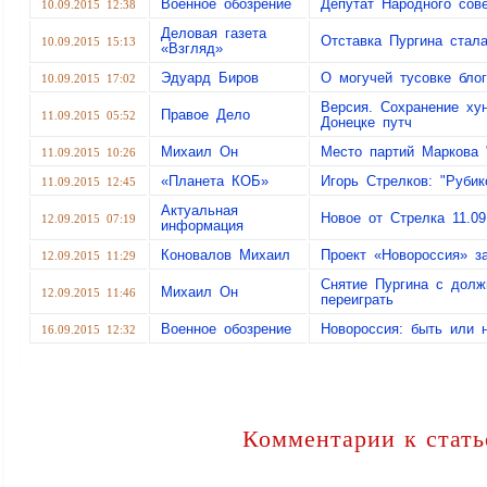
Военное обозрение
Депутат Народного сов
10.09.2015 12:38
Деловая газета
Отставка Пургина стал
10.09.2015 15:13
«Взгляд»
Эдуард Биров
О могучей тусовке бло
10.09.2015 17:02
Версия. Сохранение ху
Правое Дело
11.09.2015 05:52
Донецке путч
Михаил Он
Место партий Маркова 
11.09.2015 10:26
«Планета КОБ»
Игорь Стрелков: "Рубик
11.09.2015 12:45
Актуальная
Новое от Стрелка 11.09
12.09.2015 07:19
информация
Коновалов Михаил
Проект «Новороссия» з
12.09.2015 11:29
Снятие Пургина с долж
Михаил Он
12.09.2015 11:46
переиграть
Военное обозрение
Новороссия: быть или 
16.09.2015 12:32
Комментарии к стать