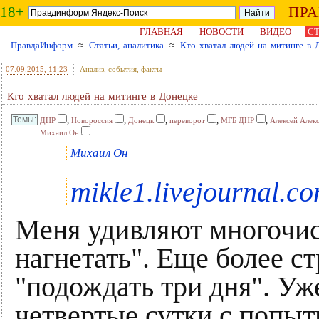
18+
ПР
ГЛАВНАЯ
НОВОСТИ
ВИДЕО
СТ
ПравдаИнформ
≈
Статьи, аналитика
≈
Кто хватал людей на митинге в 
07.09.2015
, 11:23
Анализ, события, факты
Кто хватал людей на митинге в Донецке
,
,
,
,
,
ДНР
Новороссия
Донецк
переворот
МГБ ДНР
Алексей Алек
Михаил Он
Михаил Он
mikle1.livejournal.c
Меня удивляют многочис
нагнетать". Еще более с
"подождать три дня". У
четвертые сутки с попыт