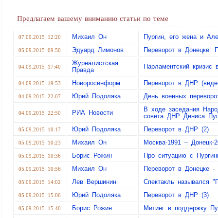
Предлагаем вашему вниманию статьи по теме
Михаил Он
Пургин, его жена и А
07.09.2015 12:20
Эдуард Лимонов
Переворот в Донецке: 
05.09.2015 09:50
Журналистская
Парламентский кризис
04.09.2015 17:40
Правда
Новоросинформ
Переворот в ДНР (виде
04.09.2015 19:53
Юрий Подоляка
День военных переворо
04.09.2015 22:07
В ходе заседания Наро
РИА Новости
04.09.2015 22:50
совета ДНР Дениса Пу
Юрий Подоляка
Переворот в ДНР (2)
05.09.2015 10:17
Михаил Он
Москва-1991 – Донецк-2
05.09.2015 10:23
Борис Рожин
Про ситуацию с Пурги
05.09.2015 10:36
Михаил Он
Переворот в Донецке -
05.09.2015 10:56
Лев Вершинин
Спектакль назывался "
05.09.2015 14:02
Юрий Подоляка
Переворот в ДНР (3)
05.09.2015 15:06
Борис Рожин
Митинг в поддержку Пу
05.09.2015 15:40