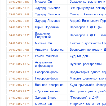
Михаил Он
Захарченко выступил и
05.09.2015 15:43
Эдуард Лимонов
"Их принуждают покин
05.09.2015 18:05
Эдуард Лимонов
Олигарх Ахметов окку
05.09.2015 19:49
Эдуард Лимонов
Андрей Евгеньевич Пур
06.09.2015 11:49
Юрий Подоляка
Переворот в ДНР (4)
06.09.2015 12:08
Владимир
Переворот в ДНР. Взгля
06.09.2015 15:27
Подгорный
Михаил Он
Снятие с должности Пу
06.09.2015 16:14
Андрюха Червонец
Беспредел во власти 
06.09.2015 17:55
Роман Манекин
Судный день
06.09.2015 19:01
Актуальная
Пургина расстреляли
07.09.2015 00:04
информация
Новоросинформ
Предыстория одного пе
07.09.2015 00:39
Новоросинформ
Максим Шевченко: кто 
07.09.2015 01:07
Военное обозрение
Куда приплывёт «Новор
07.09.2015 07:52
«Русская весна»
Что происходит в Донб
07.09.2015 09:07
Эдуард Биров
"Переворот" в ДНР
07.09.2015 11:24
Михаил Он
У Кремля точно нет ру
07.09.2015 11:35