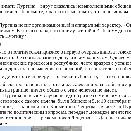
снимать Пургина – вдруг оказались невыполненными обещан
е сидел. Понимаете, как плохо с мозгами у этого регионала 
Пургина носит организационный и аппаратный характер. «От
ми». Если это правда. то почему все тайно? Почему до си
ить Пургину?
я.
то в политическом кризисе в первую очередь виноват Алекс
ламента без согласования с депутатским корпусом. Однако «
ономические процессы в республике, часто вразрез с устано
сандрова за превышение полномочий, он согласился,но обе
ие депутатов к спикеру, — отмечает Лещенко, — что и привел
о было проголосовать за отставку Александрова в обычном ре
 на границе, ничего общего с этим лепетом не имеет.
 Пургина ни в коем случае не идет в развез с минскими сог
еговорах с самого начала, был в Минске и 5, и 19 сентября 
нии», — напомнил он. Кроме того, Лещенко заявил, что Пу
пе по политическим вопросам, передает Донецкое агентство
 имеет отношения, — резюмировал Лещенко. — Да и нет ника
ая».