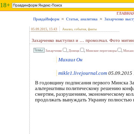
18+
ГЛАВНА
ПравдаИнформ
≈
Статьи, аналитика
≈
Захарченко выст
05.09.2015
, 15:43
Анализ, события, факты
Захарченко выступил и … промолчал. Фото митин
,
,
,
Захарченко
Донецк
Минские переговоры
Михаи
Михаил Он
mikle1.livejournal.com
05.09.2015 
В годовщину подписания первого Минска Зах
альтернативы политическому решению конфл
смертям, разрушениям, экономическому колл
продолжать вынуждать Украину полностью 