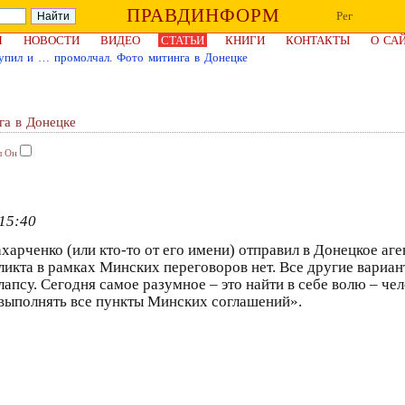
ПРАВДИНФОРМ
Рег
Я
НОВОСТИ
ВИДЕО
СТАТЬИ
КНИГИ
КОНТАКТЫ
О СА
упил и … промолчал. Фото митинга в Донецке
га в Донецке
л Он
15:40
арченко (или кто-то от его имени) отправил в Донецкое аг
икта в рамках Минских переговоров нет. Все другие вариа
апсу. Сегодня самое разумное – это найти в себе волю – че
выполнять все пункты Минских соглашений».