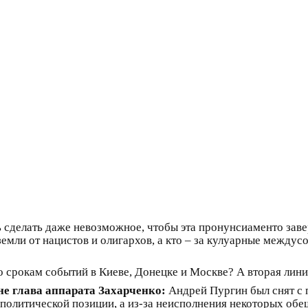
сь сделать даже невозможное, чтобы эта пронунсиаменто за
земли от нацистов и олигархов, а кто – за кулуарные межд
о срокам событий в Киеве, Донецке и Москве? А вторая лин
е глава аппарата Захарченко:
Андрей Пургин был снят с 
 политической позиции, а из-за неисполнения некоторых обе