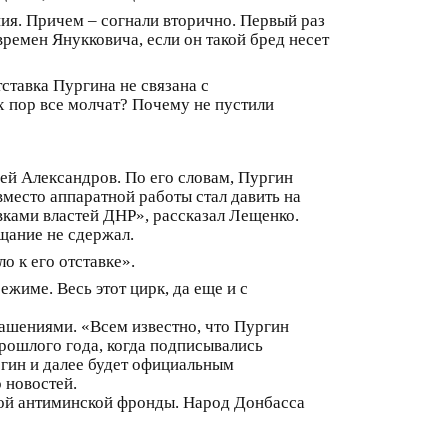
ия. Причем – согнали вторично. Первый раз
времен Янукковича, если он такой бред несет
ставка Пургина не связана с
х пор все молчат? Почему не пустили
ей Александров. По его словам, Пургин
вместо аппаратной работы стал давить на
вками властей ДНР», рассказал Лещенко.
щание не сдержал.
о к его отставке».
жиме. Весь этот цирк, да еще и с
лашениями. «Всем известно, что Пургин
прошлого года, когда подписывались
ргин и далее будет официальным
 новостей.
кой антиминской фронды. Народ Донбасса