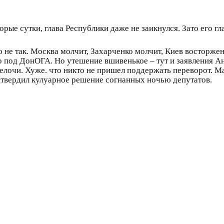
рые сутки, глава Республики даже не заикнулся. Зато его гл
 не так. Москва молчит, Захарченко молчит, Киев восторженн
 под ДонОГА. Но утешение вшивенькое – тут и заявления А
мелочи. Хуже. что никто не пришел поддержать переворот. Ма
дтвердил кулуарное решение согнанных ночью депутатов.