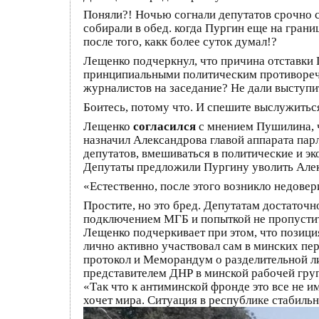
Поняли?! Ночью согнали депутатов срочно 
собирали в обед. когда Пургин еще на границ
после того, какк более суток думал!?
Лещенко подчеркнул, что причина отставки 
принципиальными политическим противоречия
журналистов на заседание? Не дали выступ
Боитесь, потому что. И спешите выслужитьс
Лещенко
согласился
с мнением Пушилина, ч
назначил Александрова главой аппарата пар
депутатов, вмешиваться в политические и эк
Депутаты предложили Пургину уволить Алек
«Естественно, после этого возникло недовер
Простите, но это бред. Депутатам достаточн
подключением МГБ и попыткой не пропустить
Лещенко подчеркивает при этом, что позиция
лично активно участвовал сам в минских пер
протокол и Меморандум о разделительной ли
представителем ДНР в минской рабочей груп
«Так что к антиминской фронде это все не
хочет мира. Ситуация в республике стабильн