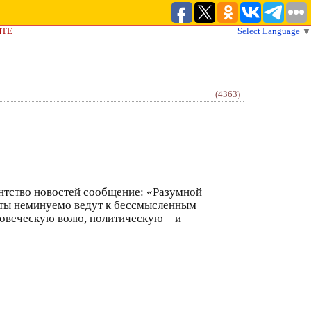
ЙТЕ
Select Language
▼
(4363)
ентство новостей сообщение: «Разумной
нты неминуемо ведут к бессмысленным
ловеческую волю, политическую – и