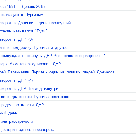
ква-1991 – Донецк-2015
 ситуацию с Пургиным
еворот в Донецке - день прошедший
ктакль назывался "Путч"
еворот в ДНР (3)
инг в поддержку Пургина и другое
 принуждают покинуть ДНР без права возвращения…"
гарх Ахметов оккупировал ДНР
рей Евгеньевич Пургин - один из лучших людей Донбасса
еворот в ДНР (4)
еворот в ДНР. Взгляд изнутри.
тие с должности Пургина незаконно
предел во власти ДНР
ный день
гина расстреляли
дыстория одного переворота