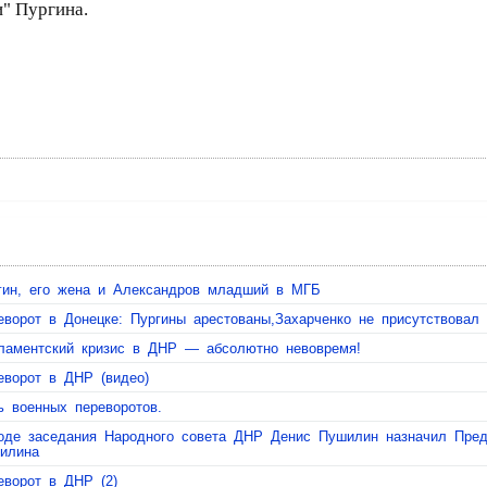
и" Пургина.
гин, его жена и Александров младший в МГБ
еворот в Донецке: Пургины арестованы,Захарченко не присутствовал
ламентский кризис в ДНР — абсолютно невовремя!
еворот в ДНР (видео)
ь военных переворотов.
оде заседания Народного совета ДНР Денис Пушилин назначил Пре
илина
еворот в ДНР (2)