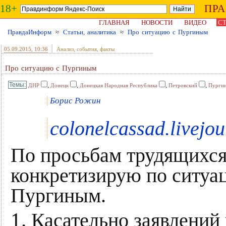
18+
ПР
ГЛАВНАЯ
НОВОСТИ
ВИДЕО
СТ
ПравдаИнформ
≈
Статьи, аналитика
≈
Про ситуацию с Пургиным
05.09.2015
, 10:36
Анализ, события, факты
Про ситуацию с Пургиным
,
,
,
,
ДНР
Донецк
Донецкая Народная Республика
Петровский
Пурги
Борис Рожин
colonelcassad.livejo
По просьбам трудящихся
конкретизирую по ситуа
Пургиным.
1.
Касательно заявлений