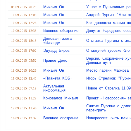
Михаил Он
У нас с Пушилиным ра
09.09.2015 20:29
Михаил Он
Андрей Пургин: "Моя о
10.09.2015 12:05
Михаил Он
Как донецкая мафия по
10.09.2015 12:26
Военное обозрение
Депутат Народного сов
10.09.2015 12:38
Деловая газета
Отставка Пургина стал
10.09.2015 15:13
«Взгляд»
Эдуард Биров
О могучей тусовке бло
10.09.2015 17:02
Версия. Сохранение ху
Правое Дело
11.09.2015 05:52
Донецке путч
Михаил Он
Место партий Маркова 
11.09.2015 10:26
«Планета КОБ»
Игорь Стрелков: "Рубик
11.09.2015 12:45
Актуальная
Новое от Стрелка 11.09
12.09.2015 07:19
информация
Коновалов Михаил
Проект «Новороссия» з
12.09.2015 11:29
Снятие Пургина с долж
Михаил Он
12.09.2015 11:46
переиграть
Военное обозрение
Новороссия: быть или 
16.09.2015 12:32