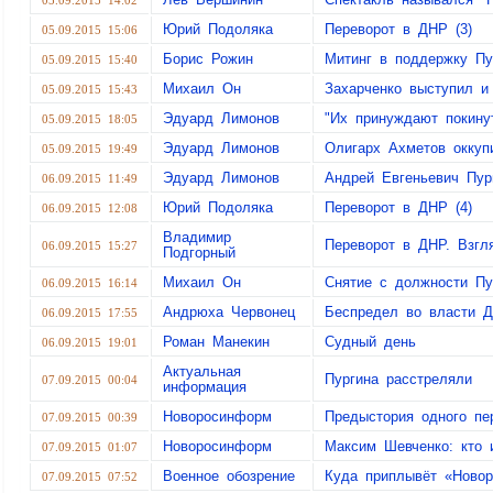
05.09.2015 14:02
Юрий Подоляка
Переворот в ДНР (3)
05.09.2015 15:06
Борис Рожин
Митинг в поддержку Пу
05.09.2015 15:40
Михаил Он
Захарченко выступил и
05.09.2015 15:43
Эдуард Лимонов
"Их принуждают покин
05.09.2015 18:05
Эдуард Лимонов
Олигарх Ахметов окку
05.09.2015 19:49
Эдуард Лимонов
Андрей Евгеньевич Пур
06.09.2015 11:49
Юрий Подоляка
Переворот в ДНР (4)
06.09.2015 12:08
Владимир
Переворот в ДНР. Взгля
06.09.2015 15:27
Подгорный
Михаил Он
Снятие с должности Пу
06.09.2015 16:14
Андрюха Червонец
Беспредел во власти 
06.09.2015 17:55
Роман Манекин
Судный день
06.09.2015 19:01
Актуальная
Пургина расстреляли
07.09.2015 00:04
информация
Новоросинформ
Предыстория одного пе
07.09.2015 00:39
Новоросинформ
Максим Шевченко: кто 
07.09.2015 01:07
Военное обозрение
Куда приплывёт «Новор
07.09.2015 07:52