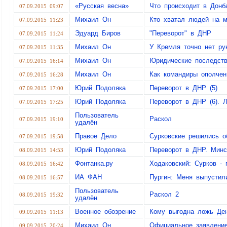
«Русская весна»
Что происходит в Донб
07.09.2015 09:07
Михаил Он
Кто хватал людей на м
07.09.2015 11:23
Эдуард Биров
"Переворот" в ДНР
07.09.2015 11:24
Михаил Он
У Кремля точно нет ру
07.09.2015 11:35
Михаил Он
Юридические последств
07.09.2015 16:14
Михаил Он
Как командиры ополчен
07.09.2015 16:28
Юрий Подоляка
Переворот в ДНР (5)
07.09.2015 17:00
Юрий Подоляка
Переворот в ДНР (6). Л
07.09.2015 17:25
Пользователь
Раскол
07.09.2015 19:10
удалён
Правое Дело
Сурковские решились о
07.09.2015 19:58
Юрий Подоляка
Переворот в ДНР. Минс
08.09.2015 14:53
Фонтанка.ру
Ходаковский: Сурков - 
08.09.2015 16:42
ИА ФАН
Пургин: Меня выпустил
08.09.2015 16:57
Пользователь
Раскол 2
08.09.2015 19:32
удалён
Военное обозрение
Кому выгодна ложь Ден
09.09.2015 11:13
Михаил Он
Официальное заявление
09.09.2015 20:24