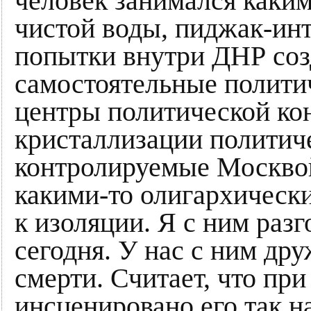
человек занимался каким
чистой воды, пиджак-инт
попытки внутри ДНР соз
самостоятельные политич
центры политической ко
кристаллизации политиче
контролируемые Москвой
какими-то олигархически
к изоляции. Я с ним раз
сегодня. У нас с ним др
смерти. Считает, что пр
инсценировано его так н