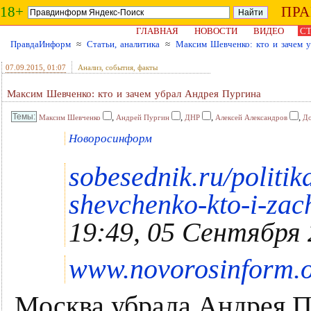
18+
ПР
ГЛАВНАЯ
НОВОСТИ
ВИДЕО
СТ
ПравдаИнформ
≈
Статьи, аналитика
≈
Максим Шевченко: кто и зачем 
07.09.2015
, 01:07
Анализ, события, факты
Максим Шевченко: кто и зачем убрал Андрея Пургина
,
,
,
,
Максим Шевченко
Андрей Пургин
ДНР
Алексей Александров
До
Новоросинформ
sobesednik.ru/politi
shevchenko-kto-i-za
19:49, 05 Сентября
www.novorosinform.or
Москва убрала Андрея П