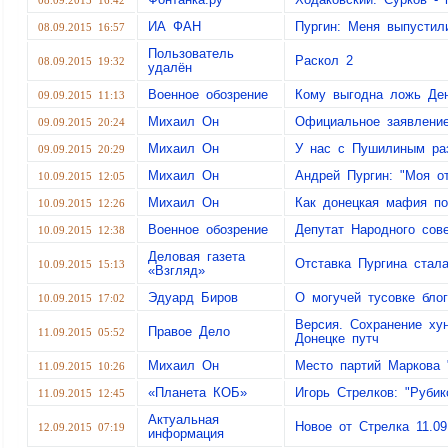
08.09.2015 16:42
ИА ФАН
Пургин: Меня выпустил
08.09.2015 16:57
Пользователь
Раскол 2
08.09.2015 19:32
удалён
Военное обозрение
Кому выгодна ложь Ден
09.09.2015 11:13
Михаил Он
Официальное заявление
09.09.2015 20:24
Михаил Он
У нас с Пушилиным ра
09.09.2015 20:29
Михаил Он
Андрей Пургин: "Моя о
10.09.2015 12:05
Михаил Он
Как донецкая мафия по
10.09.2015 12:26
Военное обозрение
Депутат Народного сов
10.09.2015 12:38
Деловая газета
Отставка Пургина стал
10.09.2015 15:13
«Взгляд»
Эдуард Биров
О могучей тусовке бло
10.09.2015 17:02
Версия. Сохранение ху
Правое Дело
11.09.2015 05:52
Донецке путч
Михаил Он
Место партий Маркова 
11.09.2015 10:26
«Планета КОБ»
Игорь Стрелков: "Рубик
11.09.2015 12:45
Актуальная
Новое от Стрелка 11.09
12.09.2015 07:19
информация