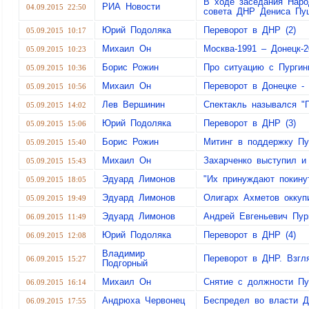
В ходе заседания Наро
РИА Новости
04.09.2015 22:50
совета ДНР Дениса Пу
Юрий Подоляка
Переворот в ДНР (2)
05.09.2015 10:17
Михаил Он
Москва-1991 – Донецк-2
05.09.2015 10:23
Борис Рожин
Про ситуацию с Пурги
05.09.2015 10:36
Михаил Он
Переворот в Донецке -
05.09.2015 10:56
Лев Вершинин
Спектакль назывался "
05.09.2015 14:02
Юрий Подоляка
Переворот в ДНР (3)
05.09.2015 15:06
Борис Рожин
Митинг в поддержку Пу
05.09.2015 15:40
Михаил Он
Захарченко выступил и
05.09.2015 15:43
Эдуард Лимонов
"Их принуждают покин
05.09.2015 18:05
Эдуард Лимонов
Олигарх Ахметов окку
05.09.2015 19:49
Эдуард Лимонов
Андрей Евгеньевич Пур
06.09.2015 11:49
Юрий Подоляка
Переворот в ДНР (4)
06.09.2015 12:08
Владимир
Переворот в ДНР. Взгля
06.09.2015 15:27
Подгорный
Михаил Он
Снятие с должности Пу
06.09.2015 16:14
Андрюха Червонец
Беспредел во власти 
06.09.2015 17:55