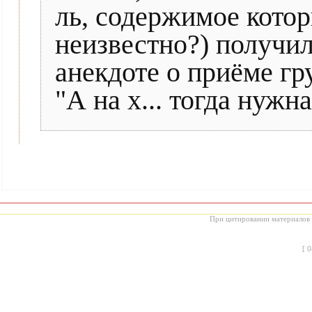
ль, содержимое кото
неизвестно?) получил
анекдоте о приёме гр
"А на х... тогда нужн
При цитировании материалов с
[
0