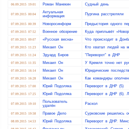
Роман Манекин
Судный день
06.09.2015 19:01
Актуальная
Пургина расстреляли
07.09.2015 00:04
информация
Новоросинформ
Предыстория одного пе
07.09.2015 00:39
Военное обозрение
Куда приплывёт «Новор
07.09.2015 07:52
«Русская весна»
Что происходит в Донб
07.09.2015 09:07
Михаил Он
Кто хватал людей на м
07.09.2015 11:23
Эдуард Биров
"Переворот" в ДНР
07.09.2015 11:24
Михаил Он
У Кремля точно нет ру
07.09.2015 11:35
Михаил Он
Юридические последств
07.09.2015 16:14
Михаил Он
Как командиры ополчен
07.09.2015 16:28
Юрий Подоляка
Переворот в ДНР (5)
07.09.2015 17:00
Юрий Подоляка
Переворот в ДНР (6). Л
07.09.2015 17:25
Пользователь
Раскол
07.09.2015 19:10
удалён
Правое Дело
Сурковские решились о
07.09.2015 19:58
Юрий Подоляка
Переворот в ДНР. Минс
08.09.2015 14:53
Фонтанка.ру
Ходаковский: Сурков - 