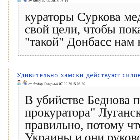
от
safety
07.09.2015 06:44
кураторы Суркова ме
свой цели, чтобы пок
"такой" Донбасс нам 
Удивительно хамски действуют сило
от
Федор Северный
07.09.2015 06:29
В убийстве Беднова п
прокуратора" Луганск
правильно, потому ч
Украины и они руков