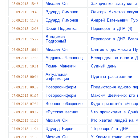
Михаил Он
Захарченко выступил и
05.09.2015 15:43
Эдуард Лимонов
Олигарх Ахметов окку
05.09.2015 19:49
Эдуард Лимонов
Андрей Евгеньевич Пур
06.09.2015 11:49
Юрий Подоляка
Переворот в ДНР (4)
06.09.2015 12:08
Владимир
Переворот в ДНР. Взгля
06.09.2015 15:27
Подгорный
Михаил Он
Снятие с должности Пу
06.09.2015 16:14
Андрюха Червонец
Беспредел во власти 
06.09.2015 17:55
Роман Манекин
Судный день
06.09.2015 19:01
Актуальная
Пургина расстреляли
07.09.2015 00:04
информация
Новоросинформ
Предыстория одного пе
07.09.2015 00:39
Новоросинформ
Максим Шевченко: кто 
07.09.2015 01:07
Военное обозрение
Куда приплывёт «Новор
07.09.2015 07:52
«Русская весна»
Что происходит в Донб
07.09.2015 09:07
Михаил Он
Кто хватал людей на м
07.09.2015 11:23
Эдуард Биров
"Переворот" в ДНР
07.09.2015 11:24
Михаил Он
У Кремля точно нет ру
07.09.2015 11:35