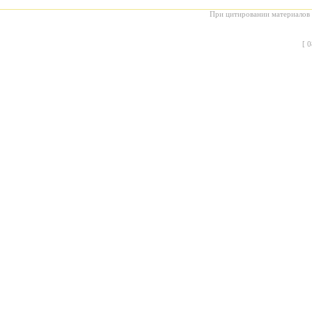
При цитировании материалов с
[
0