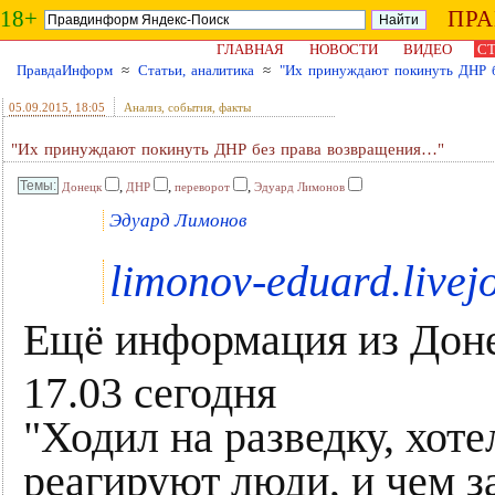
18+
ПР
ГЛАВНАЯ
НОВОСТИ
ВИДЕО
СТ
ПравдаИнформ
≈
Статьи, аналитика
≈
"Их принуждают покинуть ДНР 
05.09.2015
, 18:05
Анализ, события, факты
"Их принуждают покинуть ДНР без права возвращения…"
,
,
,
Донецк
ДНР
переворот
Эдуард Лимонов
Эдуард Лимонов
limonov-eduard.livej
Ещё информация из Доне
17.03 сегодня
"Ходил на разведку, хоте
реагируют люди, и чем 