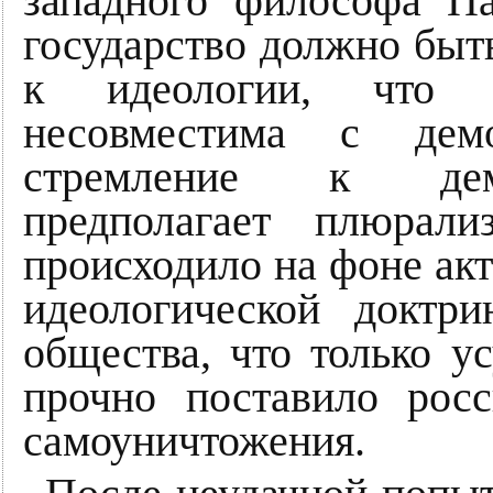
западного философа Па
государство должно бы
к идеологии, что го
несовместима с демо
стремление к демо
предполагает плюрал
происходило на фоне ак
идеологической доктр
общества, что только у
прочно поставило росс
самоуничтожения.