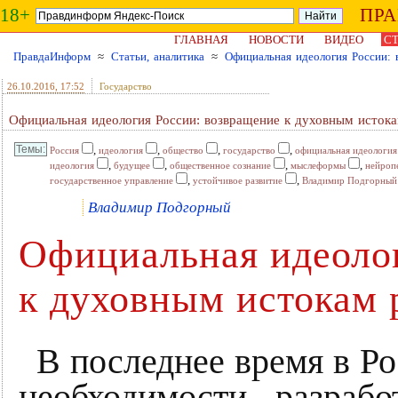
18+
ПР
ГЛАВНАЯ
НОВОСТИ
ВИДЕО
СТ
ПравдаИнформ
≈
Статьи, аналитика
≈
Официальная идеология России: 
26.10.2016
, 17:52
Государство
Официальная идеология России: возвращение к духовным исток
,
,
,
,
Россия
идеология
общество
государство
официальная идеология
,
,
,
,
идеология
будущее
общественное сознание
мыслеформы
нейроп
,
,
государственное управление
устойчивое развитие
Владимир Подгорный
Владимир Подгорный
Официальная идеолог
к духовным истокам 
В последнее время в Ро
необходимости разрабо