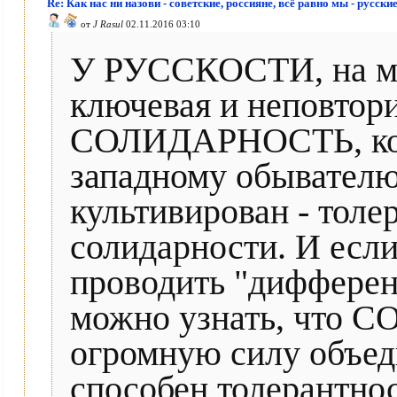
Re: Как нас ни назови - советские, россияне, всё равно мы - русски
от
J Rasul
02.11.2016 03:10
У РУССКОСТИ, на мой
ключевая и неповтори
СОЛИДАРНОСТЬ, кот
западному обывателю,
культивирован - толе
солидарности. И есл
проводить "дифферен
можно узнать, что 
огромную силу объед
способен толерантно