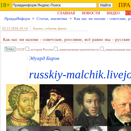
18+
ПР
ГЛАВНАЯ
НОВОСТИ
ВИДЕО
СТ
ПравдаИнформ
≈
Статьи, аналитика
≈
Как нас ни назови - советские, р
02.11.2016
, 01:14
Анализ, события, факты
Как нас ни назови - советские, россияне, всё равно мы - русские
,
,
,
СССР
история России
национальная идентичность
национальная иде
Эдуард Биров
russkiy-malchik.live