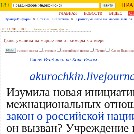
18+
ПР
ГЛАВНАЯ
НОВОСТИ
ВИДЕО
СТ
ПравдаИнформ
≈
Статьи, аналитика
≈
Трансгуманизм на марше или от
01.11.2016
, 18:00
Анализ, события, факты
Трансгуманизм на марше или от химеры к химере
,
,
,
,
русский народ
русские
российский народ
Путин
Слово Всадника
Слово Всадника на Коне Белом
akurochkin.livejourn
Изумила новая инициати
межнациональных отнош
закон о российской наци
он вызван? Учреждение 