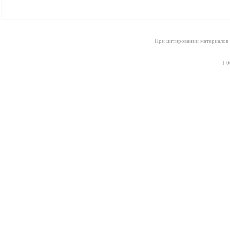
При цитировании материалов с
[
0