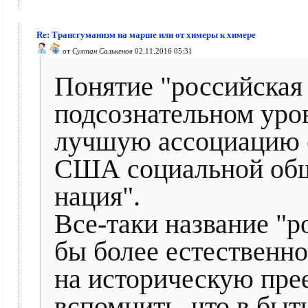
Re: Трансгуманизм на марше или от химеры к химере
от
Султан Салькенов
02.11.2016 05:31
Понятие "российская
подсознательном уро
лучшую ассоциацию 
США социальной общ
нация".
Все-таки название "р
бы более естественно
на историческую пре
вспомнить, что в бы