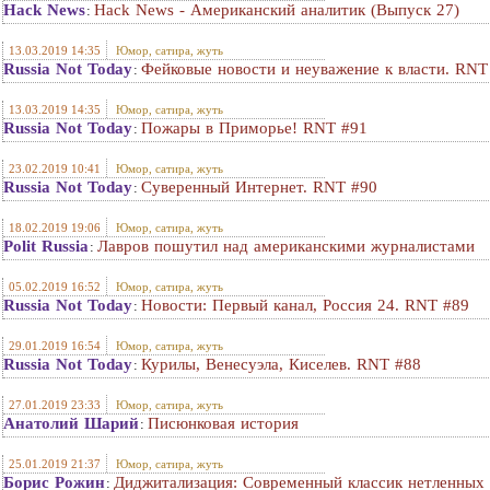
Hack News
Hack News - Американский аналитик (Выпуск 27)
:
13.03.2019 14:35
Юмор, сатира, жуть
Russia Not Today
Фейковые новости и неуважение к власти. RNT
:
13.03.2019 14:35
Юмор, сатира, жуть
Russia Not Today
Пожары в Приморье! RNT #91
:
23.02.2019 10:41
Юмор, сатира, жуть
Russia Not Today
Суверенный Интернет. RNT #90
:
18.02.2019 19:06
Юмор, сатира, жуть
Polit Russia
Лавров пошутил над американскими журналистами
:
05.02.2019 16:52
Юмор, сатира, жуть
Russia Not Today
Новости: Первый канал, Россия 24. RNT #89
:
29.01.2019 16:54
Юмор, сатира, жуть
Russia Not Today
Курилы, Венесуэла, Киселев. RNT #88
:
27.01.2019 23:33
Юмор, сатира, жуть
Анатолий Шарий
Пиcюнковaя иcтоpия
:
25.01.2019 21:37
Юмор, сатира, жуть
Борис Рожин
Диджитализация: Современный классик нетленных 
: