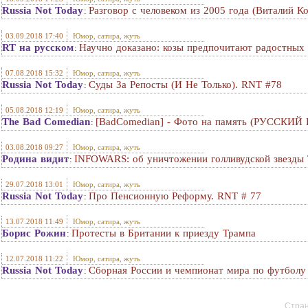
Russia Not Today
Разговор с человеком из 2005 года (Виталий Ко
:
03.09.2018 17:40
Юмор, сатира, жуть
RT на русском
Научно доказано: козы предпочитают радостных
:
07.08.2018 15:32
Юмор, сатира, жуть
Russia Not Today
Суды За Репосты (И Не Только). RNT #78
:
05.08.2018 12:19
Юмор, сатира, жуть
The Bad Comedian
[BadComedian] - Фото на память (РУССК
:
03.08.2018 09:27
Юмор, сатира, жуть
Родина видит
INFOWARS: об уничтожении голливудской звезд
:
29.07.2018 13:01
Юмор, сатира, жуть
Russia Not Today
Про Пенсионную Реформу. RNT # 77
:
13.07.2018 11:49
Юмор, сатира, жуть
Борис Рожин
Протесты в Британии к приезду Трампа
:
12.07.2018 11:22
Юмор, сатира, жуть
Russia Not Today
Сборная России и чемпионат мира по футболу
:
Стран