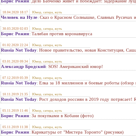
Борис Рожин
Дело Бабченко живет и побеждает: задержание луц
:
18.04.2020 18:17
Юмор, сатира, жуть
Человек на Нуле
Сказ о Красном Солнышке, Славных Русичах 
:
30.03.2020 02:03
Юмор, сатира, жуть
Борис Рожин
Талибан против коронавируса
:
01.02.2020 22:24
Юмор, сатира, жуть
Russia Not Today
Новое правительство, новая Конституция, Саш
:
03.01.2020 09:34
Юмор, сатира, жуть
Александр Бродский
SOS! Американский юмор!
:
07.12.2019 05:39
Юмор, сатира, жуть
Russia Not Today
Елка за 18 миллионов и боевые роботы (обзор
:
10.11.2019 21:35
Юмор, сатира, жуть
Russia Not Today
Рост доходов россиян в 2019 году потрясает!
:
05.11.2019 11:46
Юмор, сатира, жуть
Борис Рожин
За покупками в Кобани (фото)
:
05.11.2019 11:38
Юмор, сатира, жуть
Борис Рожин
Карикатуры от "Мистера Торонто" (рисунки)
: