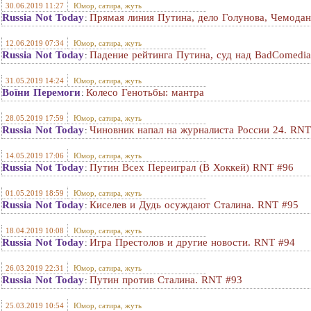
30.06.2019 11:27
Юмор, сатира, жуть
Russia Not Today
Прямая линия Путина, дело Голунова, Чемодан
:
12.06.2019 07:34
Юмор, сатира, жуть
Russia Not Today
Падение рейтинга Путина, суд над BadComedia
:
31.05.2019 14:24
Юмор, сатира, жуть
Воїни Перемоги
Колесо Генотьбы: мантра
:
28.05.2019 17:59
Юмор, сатира, жуть
Russia Not Today
Чиновник напал на журналиста России 24. RNT
:
14.05.2019 17:06
Юмор, сатира, жуть
Russia Not Today
Путин Всех Переиграл (В Хоккей) RNT #96
:
01.05.2019 18:59
Юмор, сатира, жуть
Russia Not Today
Киселев и Дудь осуждают Сталина. RNT #95
:
18.04.2019 10:08
Юмор, сатира, жуть
Russia Not Today
Игра Престолов и другие новости. RNT #94
:
26.03.2019 22:31
Юмор, сатира, жуть
Russia Not Today
Путин против Сталина. RNT #93
:
25.03.2019 10:54
Юмор, сатира, жуть