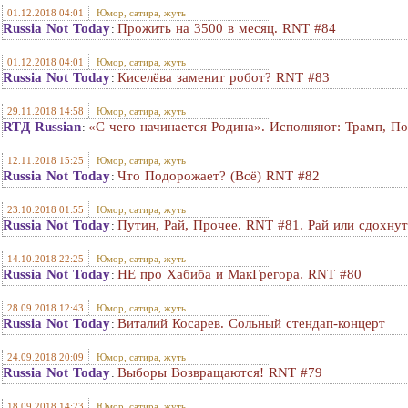
01.12.2018 04:01
Юмор, сатира, жуть
Russia Not Today
Прожить на 3500 в месяц. RNT #84
:
01.12.2018 04:01
Юмор, сатира, жуть
Russia Not Today
Киселёва заменит робот? RNT #83
:
29.11.2018 14:58
Юмор, сатира, жуть
RTД Russian
«С чего начинается Родина». Исполняют: Трамп, П
:
12.11.2018 15:25
Юмор, сатира, жуть
Russia Not Today
Что Подорожает? (Всё) RNT #82
:
23.10.2018 01:55
Юмор, сатира, жуть
Russia Not Today
Путин, Рай, Прочее. RNT #81. Рай или сдохнут
:
14.10.2018 22:25
Юмор, сатира, жуть
Russia Not Today
НЕ про Хабиба и МакГрегора. RNT #80
:
28.09.2018 12:43
Юмор, сатира, жуть
Russia Not Today
Виталий Косарев. Сольный стендап-концерт
:
24.09.2018 20:09
Юмор, сатира, жуть
Russia Not Today
Выборы Возвращаются! RNT #79
:
18.09.2018 14:23
Юмор, сатира, жуть