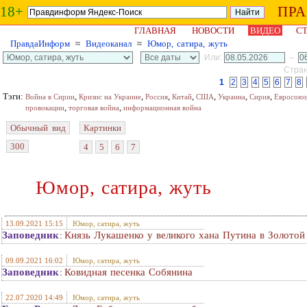
18+
ПР
ГЛАВНАЯ
НОВОСТИ
ВИДЕО
СТ
ПравдаИнформ
≈
Видеоканал
≈
Юмор, сатира, жуть
Или:
–
Стран
1
2
3
4
5
6
7
8
Тэги:
,
,
,
,
,
,
,
Война в Сирии
Кризис на Украине
Россия
Китай
США
Украина
Сирия
Евросоюз
,
,
провокации
торговая война
информационная война
Обычный вид
Картинки
300
4
5
6
7
Юмор, сатира, жуть
13.09.2021 15:15
Юмор, сатира, жуть
Заповедник
Князь Лукашенко у великого хана Путина в Золотой
:
09.09.2021 16:02
Юмор, сатира, жуть
Заповедник
Ковидная песенка Собянина
:
22.07.2020 14:49
Юмор, сатира, жуть