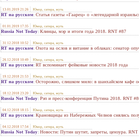
13.01.2019 21:26
Юмор, сатира, жуть
RT на русском
Статья газеты «Гаарец» о «легендарной израиль
:
01.01.2019 17:35
Юмор, сатира, жуть
Russia Not Today
Клинцы, мэр и итоги года 2018. RNT #87
:
31.12.2018 10:52
Юмор, сатира, жуть
RT на русском
Охота на ослов и витание в облаках: сенатор оп
:
26.12.2018 10:49
Юмор, сатира, жуть
RT на русском
RT вспоминает фейковые новости 2018 года
:
19.12.2018 21:53
Юмор, сатира, жуть
RT на русском
Осторожно, слишком мило: в шанхайском кафе 
:
18.12.2018 23:20
Юмор, сатира, жуть
Russia Not Today
Рэп и пресс-конференция Путина 2018. RNT #8
:
04.12.2018 18:15
Юмор, сатира, жуть
RT на русском
Крановщицы из Набережных Челнов снялись пол
:
04.12.2018 17:54
Юмор, сатира, жуть
Russia Not Today
Новости: Путин шутит, запреты, цензура. RNT
: