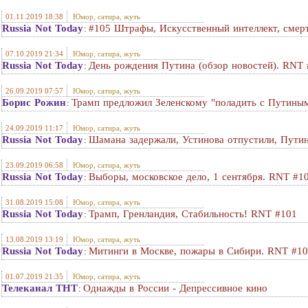
01.11.2019 18:38
Юмор, сатира, жуть
Russia Not Today
#105 Штрафы, Искусственный интеллект, смерт
:
07.10.2019 21:34
Юмор, сатира, жуть
Russia Not Today
День рождения Путина (обзор новостей). RNT
:
26.09.2019 07:57
Юмор, сатира, жуть
Борис Рожин
Трамп предложил Зеленскому "поладить с Путины
:
24.09.2019 11:17
Юмор, сатира, жуть
Russia Not Today
Шамана задержали, Устинова отпустили, Путин
:
23.09.2019 06:58
Юмор, сатира, жуть
Russia Not Today
Выборы, московское дело, 1 сентября. RNT #1
:
31.08.2019 15:08
Юмор, сатира, жуть
Russia Not Today
Трамп, Гренландия, Стабильность! RNT #101
:
13.08.2019 13:19
Юмор, сатира, жуть
Russia Not Today
Митинги в Москве, пожары в Сибири. RNT #1
:
01.07.2019 21:35
Юмор, сатира, жуть
Телеканал ТНТ
Однажды в России - Депрессивное кино
: